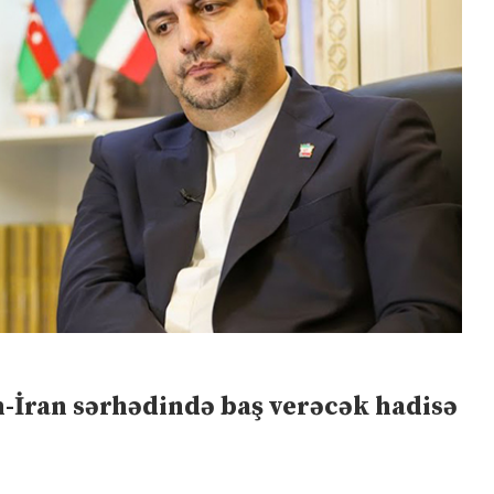
-İran sərhədində baş verəcək hadisə