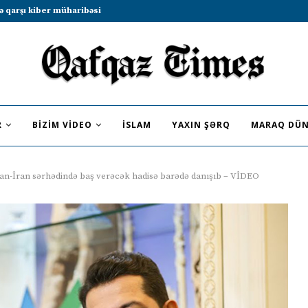
b sammitində iştirak etməyə dəvət...
R
BIZIM VIDEO
İSLAM
YAXIN ŞƏRQ
MARAQ DÜN
n-İran sərhədində baş verəcək hadisə barədə danışıb – VİDEO