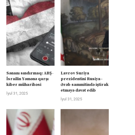
Sənanı sındırmaq: ABŞ-
Lavrov Suriya
İsrailin Yəmənə qarşı
prezidentini Rusiya–
kiber müharibəsi
Ərəb sammitində iştirak
etməyə dəvət edib
İyul 31, 2025
İyul 31, 2025