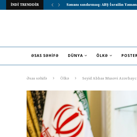
İNDİ TRENDDİR
Lavrov Suriya prezidentini Rusiya–Ərə
ƏSAS SƏHIFƏ
DÜNYA
ÖLKƏ
POSTE
Əsas səhifə
Ölkə
Seyid Abbas Musəvi Azərbayca