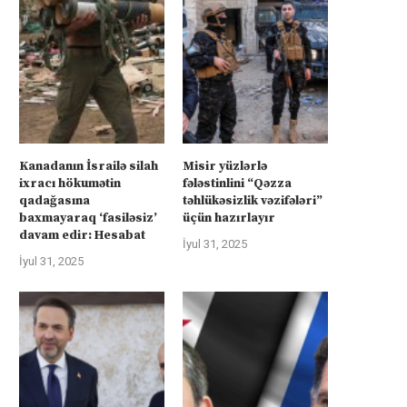
Kanadanın İsrailə silah
Misir yüzlərlə
ixracı hökumətin
fələstinlini “Qəzza
qadağasına
təhlükəsizlik vəzifələri”
baxmayaraq ‘fasiləsiz’
üçün hazırlayır
davam edir: Hesabat
İyul 31, 2025
İyul 31, 2025
Suriyalı və israilli nazirlər cümə
Avstriyanın OMV şirkəti Azərb