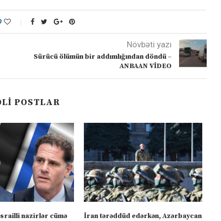
0
Növbəti yazı
Sürücü ölümün bir addımlığından döndü –
ANBAAN VİDEO
LI POSTLAR
israilli nazirlər cümə
İran tərəddüd edərkən, Azərbaycan