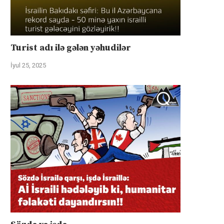
Turist adı ilə gələn yəhudilər
İyul 25, 2025