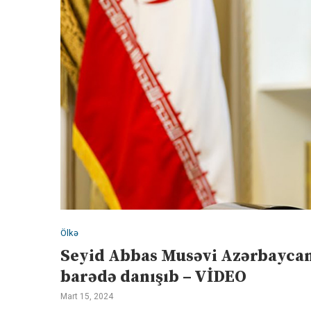
Ölkə
Seyid Abbas Musəvi Azərbaycan
barədə danışıb – VİDEO
Mart 15, 2024