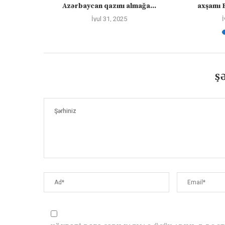
skvanı...
Azərbaycan qazını almağa...
axşamı 
İyul 31, 2025
İ
Ş