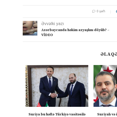
0 şərh
Əvvəlki yazı
Azərbaycanda həkim azyaşlını döyüb? –
VİDEO
ƏLAQƏ
: Zəngəzur
Suriya bu həftə Türkiyə vasitəsilə
Suriyalı və 