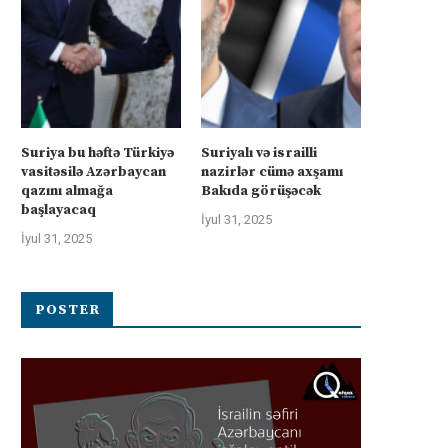
axşamı Bakıda görüşəcək:...
xam neftində xlorid çirklənməs
İyul 31, 2025
İyul 30, 2025
Suriya bu həftə Türkiyə
Suriyalı və israilli
vasitəsilə Azərbaycan
nazirlər cümə axşamı
qazını almağa
Bakıda görüşəcək
başlayacaq
İyul 31, 2025
İyul 31, 2025
POSTER