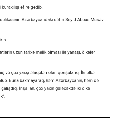
buraxılışı efirə gedib.
publikasının Azərbaycandakı səfiri Seyid Abbas Musəvi
rib.
tlərin uzun tarixə malik olması ilə yanaşı, ölkələr
:
ış və çox yaxşı əlaqələri olan qonşularıq. İki ölkə
r olub. Buna baxmayaraq, həm Azərbaycanın, həm də
çalışdıq. İnşallah, çox yaxın gələcəkdə iki ölkə
k”.