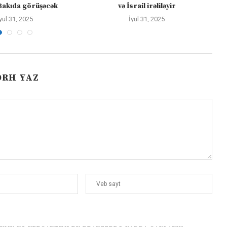
Bakıda görüşəcək
və İsrail irəliləyir
yul 31, 2025
İyul 31, 2025
ƏRH YAZ