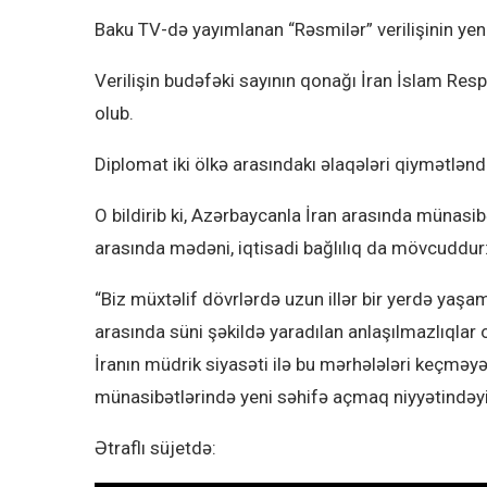
Baku TV-də yayımlanan “Rəsmilər” verilişinin yeni 
Verilişin budəfəki sayının qonağı İran İslam Res
olub.
Diplomat iki ölkə arasındakı əlaqələri qiymətləndi
O bildirib ki, Azərbaycanla İran arasında münasibə
arasında mədəni, iqtisadi bağlılıq da mövcuddur
“Biz müxtəlif dövrlərdə uzun illər bir yerdə yaşam
arasında süni şəkildə yaradılan anlaşılmazlıqla
İranın müdrik siyasəti ilə bu mərhələləri keçməyə 
münasibətlərində yeni səhifə açmaq niyyətindəyi
Ətraflı süjetdə: