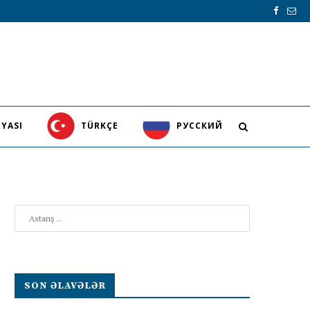
YASI
TÜRKÇE
PУССКИЙ
Search
SON ƏLAVƏLƏR