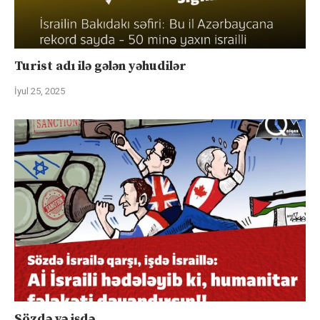
Turist adı ilə gələn yəhudilər
İyul 25, 2025
Sözdə və işdə