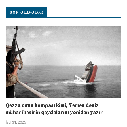
SON ƏLAVƏLƏR
Qəzza onun kompası kimi, Yəmən dəniz
müharibəsinin qaydalarını yenidən yazır
İyul 31, 2025