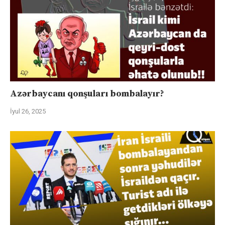
Azərbaycanı qonşuları bombalayır?
İyul 26, 2025