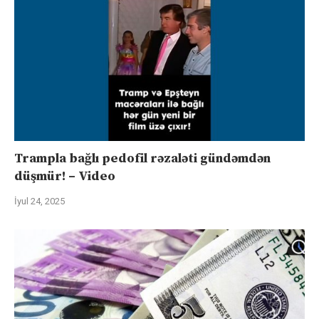
Trampla bağlı pedofil rəzaləti gündəmdən
düşmür! – Video
İyul 24, 2025