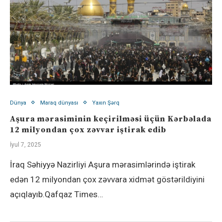
Dünya
Maraq dünyası
Yaxın Şərq
Aşura mərasiminin keçirilməsi üçün Kərbəlada
12 milyondan çox zəvvar iştirak edib
İyul 7, 2025
İraq Səhiyyə Nazirliyi Aşura mərasimlərində iştirak
edən 12 milyondan çox zəvvara xidmət göstərildiyini
açıqlayıb.Qafqaz Times…