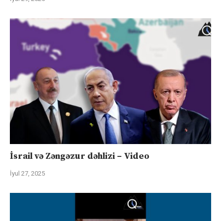
İsrail və Zəngəzur dəhlizi – Video
İyul 27, 2025