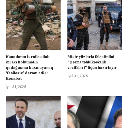
Kanadanın İsrailə silah
Misir yüzlərlə fələstinlini
ixracı hökumətin
“Qəzza təhlükəsizlik
qadağasına baxmayaraq
vəzifələri” üçün hazırlayır
‘fasiləsiz’ davam edir:
İyul 31, 2025
Hesabat
İyul 31, 2025