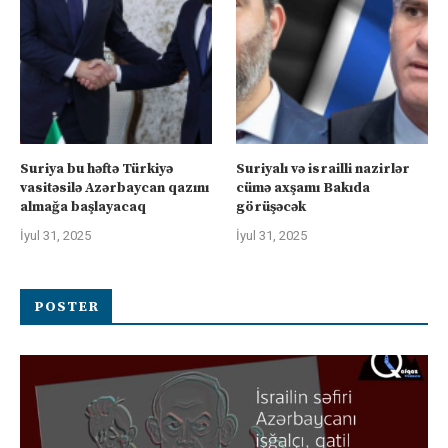
Suriya bu həftə Türkiyə
Suriyalı və israilli nazirlər
vasitəsilə Azərbaycan qazını
cümə axşamı Bakıda
almağa başlayacaq
görüşəcək
İyul 31, 2025
İyul 31, 2025
POSTER