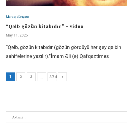
Maraq dünyası
“Qəlb gözün kitabıdır” – video
May 11, 2025
“Qəlb, gözün kitabıdır (gözün gördüyü hər şey qəlbin
səhifələrinə yazılır).”İmam Əli (ə) Qafqaztimes
2
3
374
1
…
Search