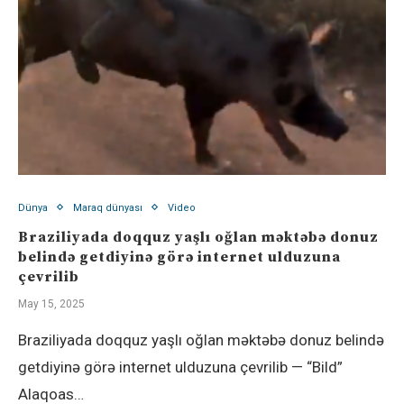
Dünya
Maraq dünyası
Video
Braziliyada doqquz yaşlı oğlan məktəbə donuz
belində getdiyinə görə internet ulduzuna
çevrilib
May 15, 2025
Braziliyada doqquz yaşlı oğlan məktəbə donuz belində
getdiyinə görə internet ulduzuna çevrilib — “Bild”
Alaqoas…