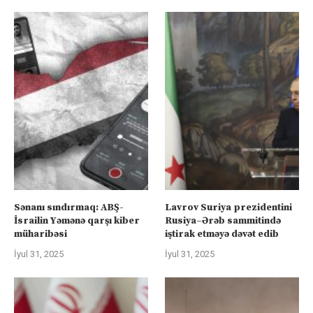
Sənanı sındırmaq: ABŞ-
Lavrov Suriya prezidentini
İsrailin Yəmənə qarşı kiber
Rusiya–Ərəb sammitində
müharibəsi
iştirak etməyə dəvət edib
İyul 31, 2025
İyul 31, 2025