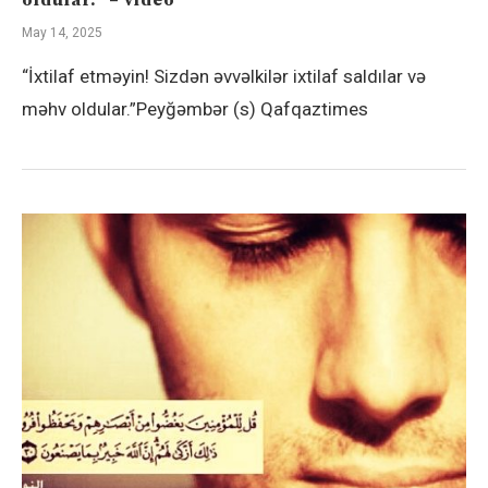
May 14, 2025
“İxtilaf etməyin! Sizdən əvvəlkilər ixtilaf saldılar və
məhv oldular.”Peyğəmbər (s) Qafqaztimes