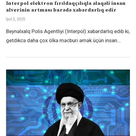
Interpol elektron fırıldaqçılıqla əlaqəli insan
alverinin artması barədə xəbərdarlıq edir
İyul 2, 2025
Beynəlxalq Polis Agentliyi (Interpol) xəbərdarlıq edib ki,
getdikcə daha çox ölkə məcburi əmək üçün insan…