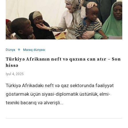
Dünya
Maraq dünyası
Türkiyə Afrikanın neft və qazına can atır – Son
hissə
İyul 4, 2025
Türkiyə Afrikadakı neft və qaz sektorunda fəaliyyət
göstərmək üçün siyasi-diplomatik üstünlük, elmi-
texniki bacarıq və əlverişli…