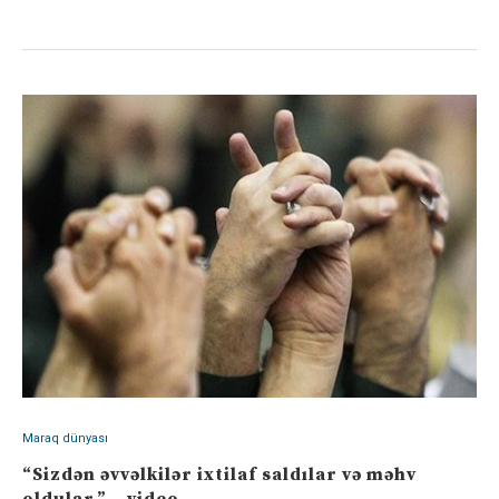
Maraq dünyası
“Sizdən əvvəlkilər ixtilaf saldılar və məhv
oldular.” – video