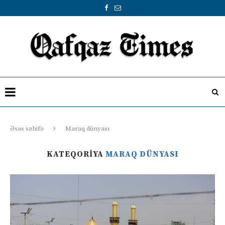
Əsas səhifə
Maraq dünyası
KATEQORIYA
MARAQ DÜNYASI