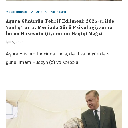
Maraq dünyası
Ölkə
Yaxın Şərq
Aşura Gününün Təhrif Edilməsi: 2025-ci ildə
Yanlış Tarix, Mediada Sürü Psixologiyası və
İmam Hüseynin Qiyamının Həqiqi Məğzi
İyul 5, 2025
Aşura – islam tarixində faciə, dərd və böyük dərs
günü. İmam Hüseyn (ə) və Kərbəla…