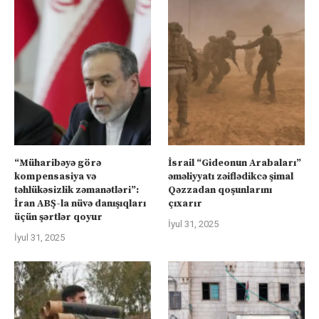
“Müharibəyə görə
İsrail “Gideonun Arabaları”
kompensasiya və
əməliyyatı zəiflədikcə şimal
təhlükəsizlik zəmanətləri”:
Qəzzadan qoşunlarını
İran ABŞ-la nüvə danışıqları
çıxarır
üçün şərtlər qoyur
İyul 31, 2025
İyul 31, 2025