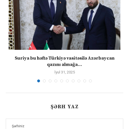
ə
Suriya bu həftə Türkiyə vasitəsilə Azərbaycan
qazını almağa...
İyul 31, 2025
ŞƏRH YAZ