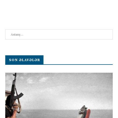
Search
SON ƏLAVƏLƏR