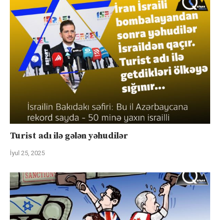
Turist adı ilə gələn yəhudilər
İyul 25, 2025