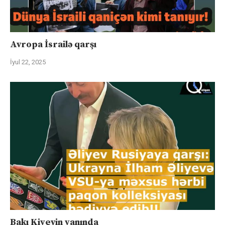
Avropa İsrailə qarşı
İyul 22, 2025
Bakı Kiyevin yanında