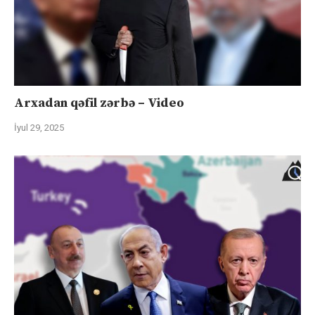
Arxadan qəfil zərbə – Video
İyul 29, 2025