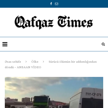
Əsas səhifə
Ölkə
Sürücü ölümün bir addımlığından
döndü – ANBAAN VİDEO