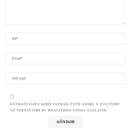
NÖVBƏTI DƏFƏ ŞƏRH YAZMAQ ÜÇÜN ADIMI, E-POÇTUMU
VƏ VEBSAYTIMI BU BRAUZERDƏ YADDA SAXLAYIN.