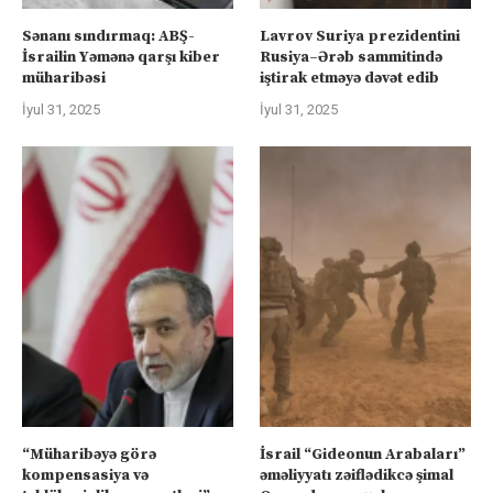
Sənanı sındırmaq: ABŞ-
Lavrov Suriya prezidentini
İsrailin Yəmənə qarşı kiber
Rusiya–Ərəb sammitində
müharibəsi
iştirak etməyə dəvət edib
İyul 31, 2025
İyul 31, 2025
“Müharibəyə görə
İsrail “Gideonun Arabaları”
kompensasiya və
əməliyyatı zəiflədikcə şimal