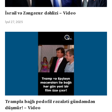
İsrail və Zəngəzur dəhlizi – Video
İyul 27, 2025
Trampla bağlı pedofil rəzaləti gündəmdən
düşmür! – Video