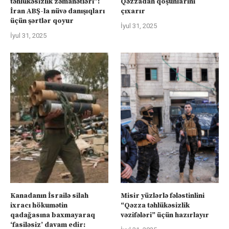
təhlükəsizlik zəmanətləri”:
Qəzzadan qoşunlarını
İran ABŞ-la nüvə danışıqları
çıxarır
üçün şərtlər qoyur
İyul 31, 2025
İyul 31, 2025
Kanadanın İsrailə silah
Misir yüzlərlə fələstinlini
ixracı hökumətin
“Qəzza təhlükəsizlik
qadağasına baxmayaraq
vəzifələri” üçün hazırlayır
‘fasiləsiz’ davam edir: