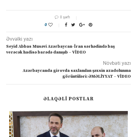
0 şərh
0
Əvvəlki yazı
Seyid Abbas Musəvi Azərbaycan-İran sərhədində baş
verəcək hadisə barədə danışıb – VİDEO
Növbəti yazı
Azərbaycanda girovda saxlanılan şəxsin azadolunma
görüntüləri: ƏMƏLİYYAT – VİDEO
ƏLAQƏLI POSTLAR