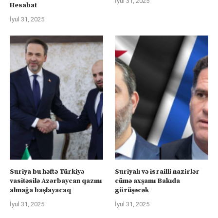
İyul 31, 2025
Hesabat
İyul 31, 2025
Suriya bu həftə Türkiyə
Suriyalı və israilli nazirlər
vasitəsilə Azərbaycan qazını
cümə axşamı Bakıda
almağa başlayacaq
görüşəcək
İyul 31, 2025
İyul 31, 2025