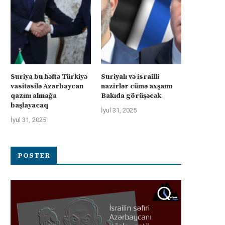
rkiyə Afrikanın neft və qazına can
Türkiyə Afrikanın neft və qazın
atır –...
atır –...
Suriya bu həftə Türkiyə
Suriyalı və israilli
İyul 4, 2025
İyul 4, 2025
vasitəsilə Azərbaycan
nazirlər cümə axşamı
qazını almağa
Bakıda görüşəcək
başlayacaq
İyul 31, 2025
İyul 31, 2025
POSTER