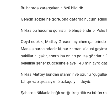
Bu barədə zərərçəkənin özü bildirib.
Gəncin sözlərinə görə, ona qatarda hücum edilib
Niklas bu hücumu şöhrəti ilə əlaqələndirib. Poli
Qeyd edək ki, Mattey Greaenhaynihen şəhərində p
Məsələ burasındadır ki, hər zaman xüsusi geyim
şəkillərini çəkir, sonra isə onları polisə göndərir.
beləliklə şəhər büdcəsinə əlavə 140 min avro qaz
Niklas Mattey bundan utanmır və özünü “çuğulluq 
təhqir və aqressiya ilə üzləşdiyini deyib.
Şəhərdə Niklasla bağlı sorğu keçirilib və bütün r