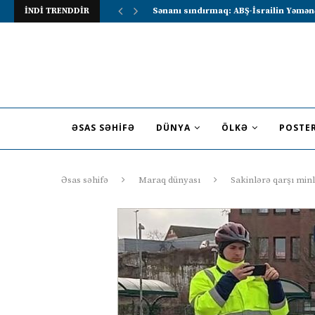
İNDİ TRENDDİR
Lavrov Suriya prezidentini Rusiya–Ərə
ƏSAS SƏHIFƏ
DÜNYA
ÖLKƏ
POSTE
Əsas səhifə
Maraq dünyası
Sakinlərə qarşı mi