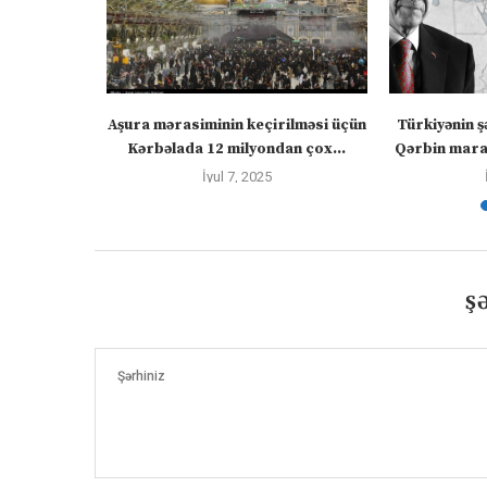
” – video
Aşura mərasiminin keçirilməsi üçün
Türkiyənin ş
Kərbəlada 12 milyondan çox...
Qərbin maraq
İyul 7, 2025
Ş