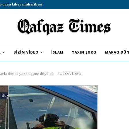
b sammitində iştirak etməyə dəvət...
R
BIZIM VIDEO
İSLAM
YAXIN ŞƏRQ
MARAQ DÜN
nlərlə donos yazan gənc döyüldü – FOTO/VİDEO