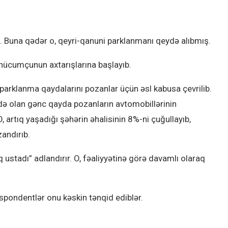
. Buna qədər o, qeyri-qanuni parklanmanı qeydə alıbmış.
s hücumçunun axtarışlarına başlayıb.
arklanma qaydalarını pozanlar üçün əsl kabusa çevrilib.
də olan gənc qayda pozanların avtomobillərinin
 O, artıq yaşadığı şəhərin əhalisinin 8%-ni çuğullayıb,
andırıb.
ustadı” adlandırır. O, fəaliyyətinə görə davamlı olaraq
espondentlər onu kəskin tənqid ediblər.