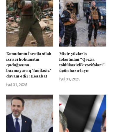
Kanadanın İsrailə silah
Misir yüzlərlə
ixracı hökumətin
fələstinlini “Qəzza
qadağasına
təhlükəsizlik vəzifələri”
baxmayaraq ‘fasiləsiz’
üçün hazırlayır
davam edir: Hesabat
İyul 31, 2025
İyul 31, 2025