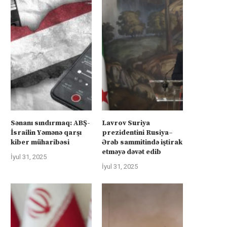
Sənanı sındırmaq: ABŞ-
Lavrov Suriya
İsrailin Yəmənə qarşı
prezidentini Rusiya–
kiber müharibəsi
Ərəb sammitində iştirak
etməyə dəvət edib
İyul 31, 2025
İyul 31, 2025