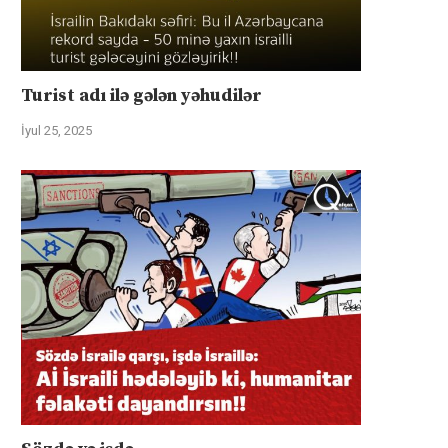
Turist adı ilə gələn yəhudilər
İyul 25, 2025