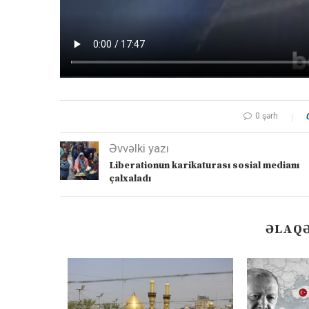
0 şərh
Əvvəlki yazı
Liberationun karikaturası sosial medianı
çalxaladı
ƏLAQƏ