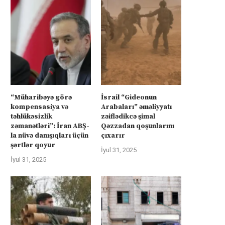
“Müharibəyə görə
İsrail “Gideonun
kompensasiya və
Arabaları” əməliyyatı
təhlükəsizlik
zəiflədikcə şimal
zəmanətləri”: İran ABŞ-
Qəzzadan qoşunlarını
la nüvə danışıqları üçün
çıxarır
şərtlər qoyur
İyul 31, 2025
İyul 31, 2025