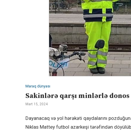
Maraq dünyası
Sakinlərə qarşı minlərlə dono
Mart 15, 2024
Dayanacaq və yol hərəkəti qaydalarını pozduğun
Niklas Mattey futbol azarkeşi tərəfindən döyülüb