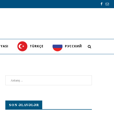
YASI
TÜRKÇE
PУССКИЙ
Search
SON ƏLAVƏLƏR