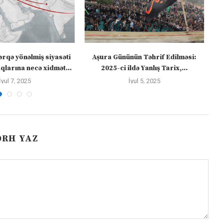
ərqə yönəlmiş siyasəti
Aşura Gününün Təhrif Edilməsi:
Tü
larına necə xidmət...
2025-ci ildə Yanlış Tarix,...
İyul 7, 2025
İyul 5, 2025
ƏRH YAZ