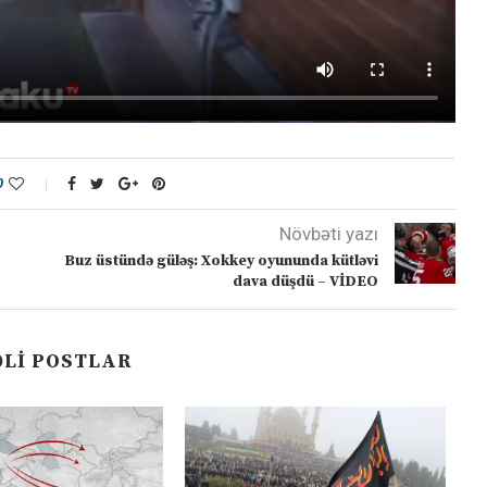
0
Növbəti yazı
Buz üstündə güləş: Xokkey oyununda kütləvi
dava düşdü – VİDEO
LI POSTLAR