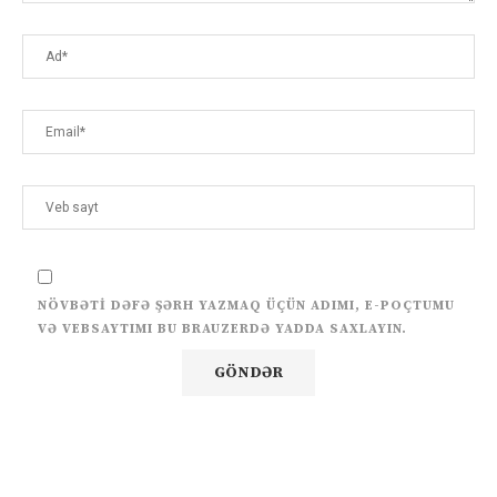
NÖVBƏTI DƏFƏ ŞƏRH YAZMAQ ÜÇÜN ADIMI, E-POÇTUMU
VƏ VEBSAYTIMI BU BRAUZERDƏ YADDA SAXLAYIN.