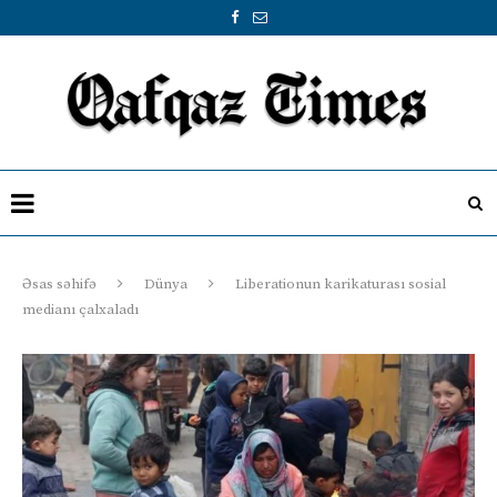
Əsas səhifə
Dünya
Liberationun karikaturası sosial
medianı çalxaladı