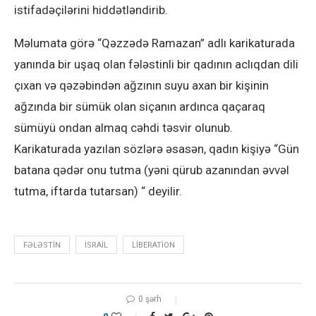
istifadəçilərini hiddətləndirib.
Məlumata görə “Qəzzədə Ramazan” adlı karikaturada
yanında bir uşaq olan fələstinli bir qadının aclıqdan dili
çıxan və qəzəbindən ağzının suyu axan bir kişinin
ağzında bir sümük olan siçanın ardınca qaçaraq
sümüyü ondan almaq cəhdi təsvir olunub.
Karikaturada yazılan sözlərə əsasən, qadın kişiyə “Gün
batana qədər onu tutma (yəni qürub azanından əvvəl
tutma, iftarda tutarsan) “ deyilir.
FƏLƏSTIN
ISRAIL
LIBERATION
0 şərh