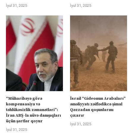
İyul 31, 2025
İyul 31, 2025
“Müharibəyə görə
İsrail “Gideonun Arabaları”
kompensasiya və
əməliyyatı zəiflədikcə şimal
təhlükəsizlik zəmanətləri”:
Qəzzadan qoşunlarını
İran ABŞ-la nüvə danışıqları
çıxarır
üçün şərtlər qoyur
İyul 31, 2025
İyul 31, 2025