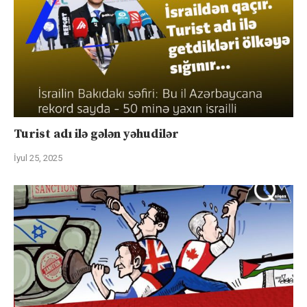
Turist adı ilə gələn yəhudilər
İyul 25, 2025