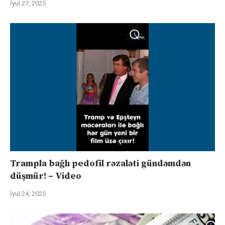
İyul 27, 2025
Trampla bağlı pedofil rəzaləti gündəmdən
düşmür! – Video
İyul 24, 2025