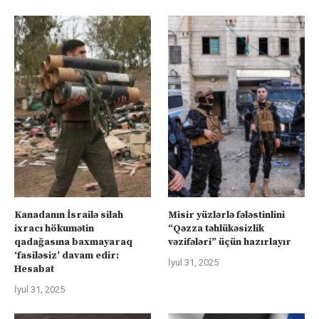
Kanadanın İsrailə silah
Misir yüzlərlə fələstinlini
ixracı hökumətin
“Qəzza təhlükəsizlik
qadağasına baxmayaraq
vəzifələri” üçün hazırlayır
‘fasiləsiz’ davam edir:
İyul 31, 2025
Hesabat
İyul 31, 2025