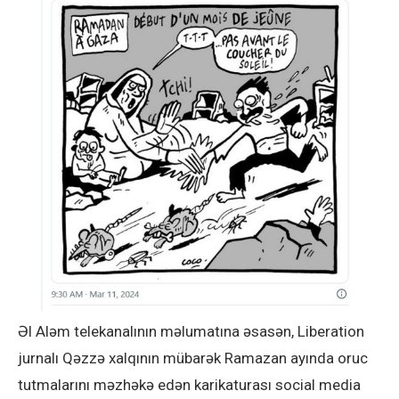
Əl Aləm telekanalının məlumatına əsasən, Liberation
jurnalı Qəzzə xalqının mübarək Ramazan ayında oruc
tutmalarını məzhəkə edən karikaturası social media