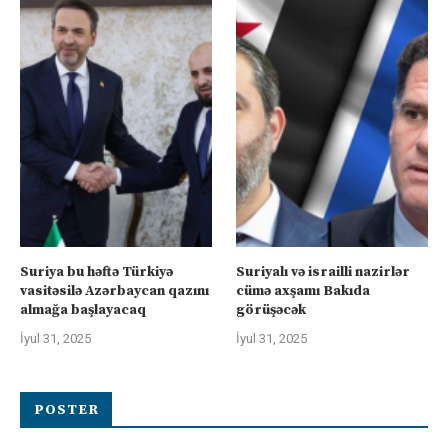
Suriya bu həftə Türkiyə
Suriyalı və israilli nazirlər
vasitəsilə Azərbaycan qazını
cümə axşamı Bakıda
almağa başlayacaq
görüşəcək
İyul 31, 2025
İyul 31, 2025
POSTER