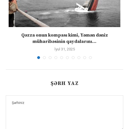
”
Qəzza onun kompası kimi, Yəmən dəniz
S
müharibəsinin qaydalarını...
İyul 31, 2025
ŞƏRH YAZ