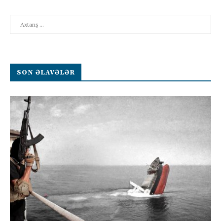
Search
SON ƏLAVƏLƏR