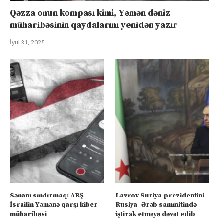
Qəzza onun kompası kimi, Yəmən dəniz
müharibəsinin qaydalarını yenidən yazır
İyul 31, 2025
Sənanı sındırmaq: ABŞ-
Lavrov Suriya prezidentini
İsrailin Yəmənə qarşı kiber
Rusiya–Ərəb sammitində
müharibəsi
iştirak etməyə dəvət edib