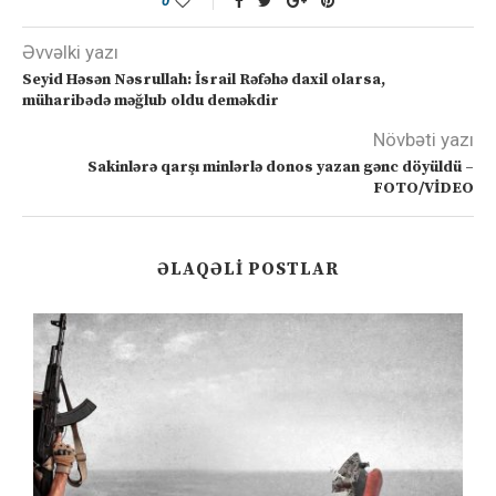
0
Əvvəlki yazı
Seyid Həsən Nəsrullah: İsrail Rəfəhə daxil olarsa,
müharibədə məğlub oldu deməkdir
Növbəti yazı
Sakinlərə qarşı minlərlə donos yazan gənc döyüldü –
FOTO/VİDEO
ƏLAQƏLI POSTLAR