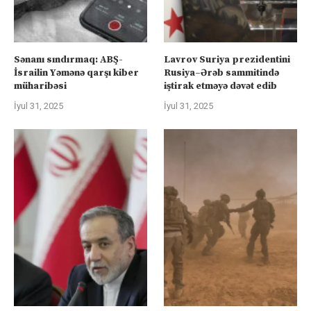
Sənanı sındırmaq: ABŞ-
Lavrov Suriya prezidentini
İsrailin Yəmənə qarşı kiber
Rusiya–Ərəb sammitində
müharibəsi
iştirak etməyə dəvət edib
İyul 31, 2025
İyul 31, 2025