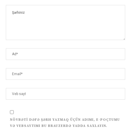
NÖVBƏTI DƏFƏ ŞƏRH YAZMAQ ÜÇÜN ADIMI, E-POÇTUMU
VƏ VEBSAYTIMI BU BRAUZERDƏ YADDA SAXLAYIN.