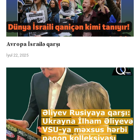
Avropa İsrailə qarşı
İyul 22, 2025