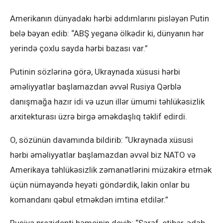
Amerikanın dünyadakı hərbi addımlarını pisləyən Putin
belə bəyan edib: “ABŞ yeganə ölkədir ki, dünyanın hər
yerində çoxlu sayda hərbi bazası var.”
Putinin sözlərinə görə, Ukraynada xüsusi hərbi
əməliyyatlar başlamazdan əvvəl Rusiya Qərblə
danışmağa hazır idi və uzun illər ümumi təhlükəsizlik
arxitekturası üzrə birgə əməkdaşlıq təklif edirdi.
O, sözünün davamında bildirib: “Ukraynada xüsusi
hərbi əməliyyatlar başlamazdan əvvəl biz NATO və
Amerikaya təhlükəsizlik zəmanətlərini müzakirə etmək
üçün nümayəndə heyəti göndərdik, lakin onlar bu
komandanı qəbul etməkdən imtina etdilər.”
Rusiya prezidenti həmçinin deyib: “Şərəf, etibar, ədəb