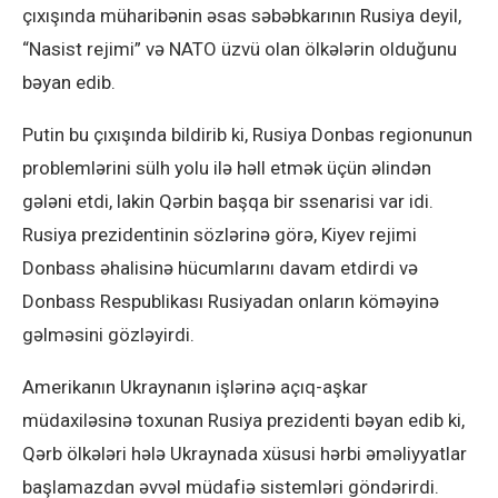
çıxışında müharibənin əsas səbəbkarının Rusiya deyil,
“Nasist rejimi” və NATO üzvü olan ölkələrin olduğunu
bəyan edib.
Putin bu çıxışında bildirib ki, Rusiya Donbas regionunun
problemlərini sülh yolu ilə həll etmək üçün əlindən
gələni etdi, lakin Qərbin başqa bir ssenarisi var idi.
Rusiya prezidentinin sözlərinə görə, Kiyev rejimi
Donbass əhalisinə hücumlarını davam etdirdi və
Donbass Respublikası Rusiyadan onların köməyinə
gəlməsini gözləyirdi.
Amerikanın Ukraynanın işlərinə açıq-aşkar
müdaxiləsinə toxunan Rusiya prezidenti bəyan edib ki,
Qərb ölkələri hələ Ukraynada xüsusi hərbi əməliyyatlar
başlamazdan əvvəl müdafiə sistemləri göndərirdi.