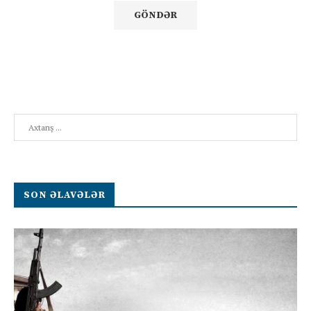
Search
SON ƏLAVƏLƏR