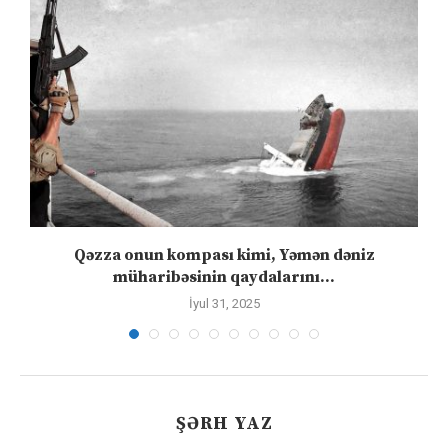
”
Qəzza onun kompası kimi, Yəmən dəniz
S
müharibəsinin qaydalarını...
İyul 31, 2025
ŞƏRH YAZ