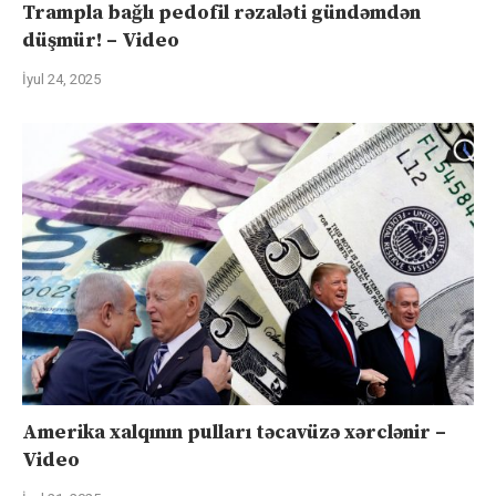
Trampla bağlı pedofil rəzaləti gündəmdən
düşmür! – Video
İyul 24, 2025
Amerika xalqının pulları təcavüzə xərclənir –
Video