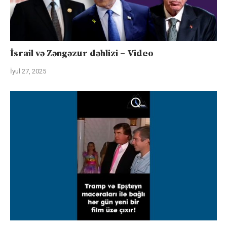
İsrail və Zəngəzur dəhlizi – Video
İyul 27, 2025