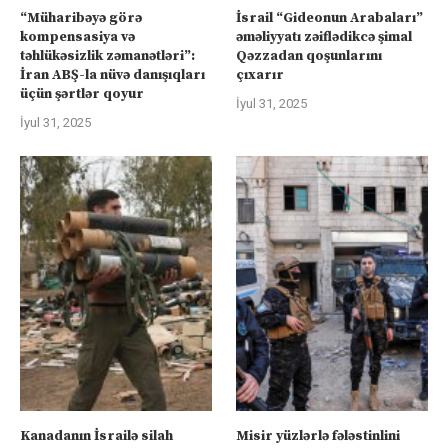
“Müharibəyə görə
İsrail “Gideonun Arabaları”
kompensasiya və
əməliyyatı zəiflədikcə şimal
təhlükəsizlik zəmanətləri”:
Qəzzadan qoşunlarını
İran ABŞ-la nüvə danışıqları
çıxarır
üçün şərtlər qoyur
İyul 31, 2025
İyul 31, 2025
Kanadanın İsrailə silah
Misir yüzlərlə fələstinlini