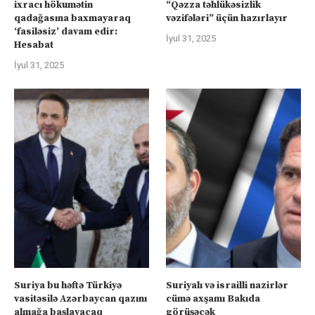
ixracı hökumətin
“Qəzza təhlükəsizlik
qadağasına baxmayaraq
vəzifələri” üçün hazırlayır
‘fasiləsiz’ davam edir:
İyul 31, 2025
Hesabat
İyul 31, 2025
Suriya bu həftə Türkiyə
Suriyalı və israilli nazirlər
vasitəsilə Azərbaycan qazını
cümə axşamı Bakıda
almağa başlayacaq
görüşəcək