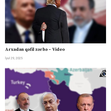
Arxadan qəfil zərbə – Video
İyul 29, 2025