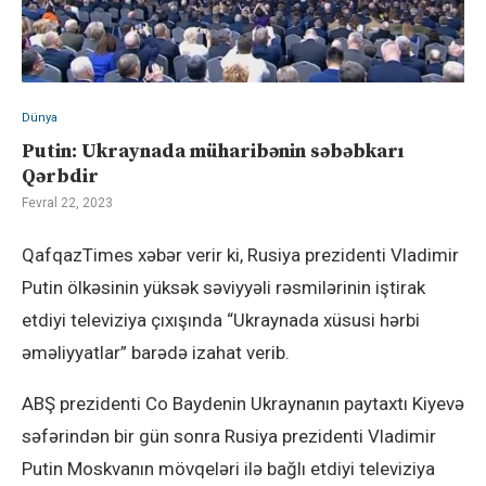
Dünya
Putin: Ukraynada müharibənin səbəbkarı
Qərbdir
Fevral 22, 2023
QafqazTimes xəbər verir ki, Rusiya prezidenti Vladimir
Putin ölkəsinin yüksək səviyyəli rəsmilərinin iştirak
etdiyi televiziya çıxışında “Ukraynada xüsusi hərbi
əməliyyatlar” barədə izahat verib.
ABŞ prezidenti Co Baydenin Ukraynanın paytaxtı Kiyevə
səfərindən bir gün sonra Rusiya prezidenti Vladimir
Putin Moskvanın mövqeləri ilə bağlı etdiyi televiziya