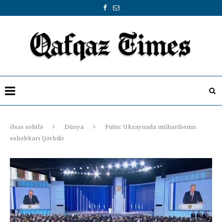
Əsas səhifə
Dünya
Putin: Ukraynada müharibənin
səbəbkarı Qərbdir