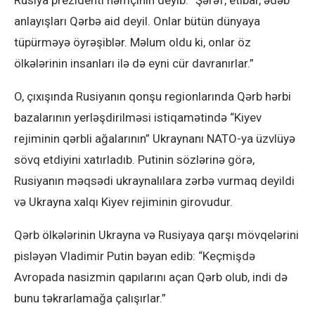
anlayışları Qərbə aid deyil. Onlar bütün dünyaya
tüpürməyə öyrəşiblər. Məlum oldu ki, onlar öz
ölkələrinin insanları ilə də eyni cür davranırlar.”
O, çıxışında Rusiyanın qonşu regionlarında Qərb hərbi
bazalarının yerləşdirilməsi istiqamətində “Kiyev
rejiminin qərbli ağalarının” Ukraynanı NATO-ya üzvlüyə
sövq etdiyini xatırladıb. Putinin sözlərinə görə,
Rusiyanın məqsədi ukraynalılara zərbə vurmaq deyildi
və Ukrayna xalqı Kiyev rejiminin girovudur.
Qərb ölkələrinin Ukrayna və Rusiyaya qarşı mövqelərini
pisləyən Vladimir Putin bəyan edib: “Keçmişdə
Avropada nasizmin qapılarını açan Qərb olub, indi də
bunu təkrarlamağa çalışırlar.”