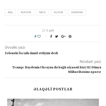
ABŞ
AVROPA
NATO
RUSIYA
UKRAYNA
0 şərh
0
Əvvəlki yazı
Zelenski İsrailə ümid etdiyini dedi
Növbəti yazı
Tramp: Baydenin Ukrayna ilə bağlı siyasəti bizi III Dünya
Müharibəsinə aparır
ƏLAQƏLI POSTLAR