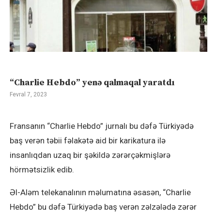
“Charlie Hebdo” yenə qalmaqal yaratdı
Fevral 7, 2023
Fransanın “Charlie Hebdo” jurnalı bu dəfə Türkiyədə
baş verən təbii fəlakətə aid bir karikatura ilə
insanlıqdan uzaq bir şəkildə zərərçəkmişlərə
hörmətsizlik edib.
Əl-Aləm telekanalının məlumatına əsasən, “Charlie
Hebdo” bu dəfə Türkiyədə baş verən zəlzələdə zərər