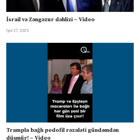
İsrail və Zəngəzur dəhlizi – Video
İyul 27, 2025
Trampla bağlı pedofil rəzaləti gündəmdən
düşmür! – Video