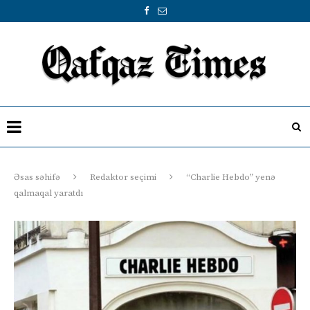
Əsas səhifə
Redaktor seçimi
“Charlie Hebdo” yenə
qalmaqal yaratdı