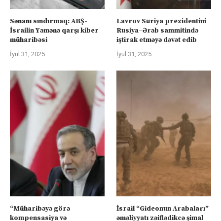
Sənanı sındırmaq: ABŞ-
Lavrov Suriya prezidentini
İsrailin Yəmənə qarşı kiber
Rusiya–Ərəb sammitində
müharibəsi
iştirak etməyə dəvət edib
İyul 31, 2025
İyul 31, 2025
“Müharibəyə görə
İsrail “Gideonun Arabaları”
kompensasiya və
əməliyyatı zəiflədikcə şimal