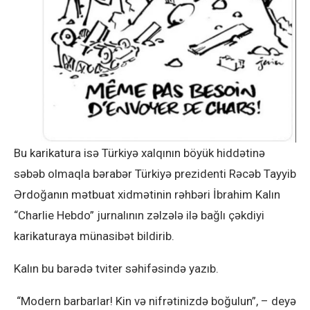
Bu karikatura isə Türkiyə xalqının böyük hiddətinə
səbəb olmaqla bərabər Türkiyə prezidenti Rəcəb Tayyib
Ərdoğanın mətbuat xidmətinin rəhbəri İbrahim Kalın
“Charlie Hebdo” jurnalının zəlzələ ilə bağlı çəkdiyi
karikaturaya münasibət bildirib.
Kalın bu barədə tviter səhifəsində yazıb.
“Modern barbarlar! Kin və nifrətinizdə boğulun”, – deyə