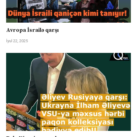
Avropa İsrailə qarşı
İyul 22, 2025