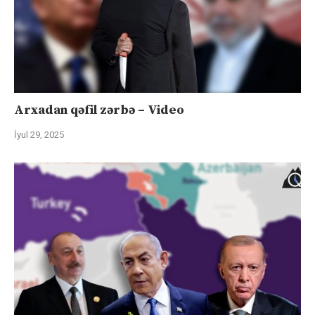
Arxadan qəfil zərbə – Video
İyul 29, 2025