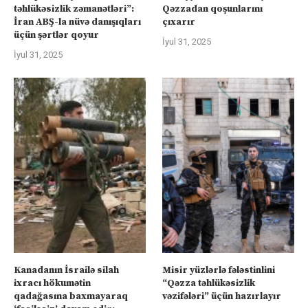
təhlükəsizlik zəmanətləri”:
Qəzzadan qoşunlarını
İran ABŞ-la nüvə danışıqları
çıxarır
üçün şərtlər qoyur
İyul 31, 2025
İyul 31, 2025
Kanadanın İsrailə silah
Misir yüzlərlə fələstinlini
ixracı hökumətin
“Qəzza təhlükəsizlik
qadağasına baxmayaraq
vəzifələri” üçün hazırlayır