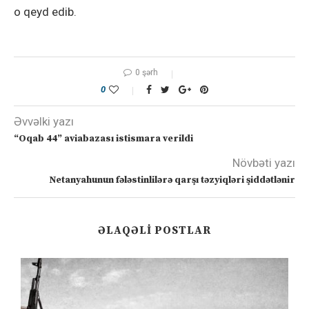
o qeyd edib.
0 şərh
0
Əvvəlki yazı
“Oqab 44” aviabazası istismara verildi
Növbəti yazı
Netanyahunun fələstinlilərə qarşı təzyiqləri şiddətlənir
ƏLAQƏLI POSTLAR