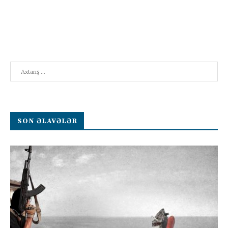
Search
SON ƏLAVƏLƏR