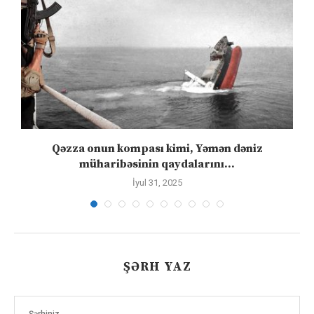
n
Qəzza onun kompası kimi, Yəmən dəniz
S
müharibəsinin qaydalarını...
İyul 31, 2025
ŞƏRH YAZ