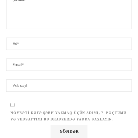
NÖVBƏTI DƏFƏ ŞƏRH YAZMAQ ÜÇÜN ADIMI, E-POÇTUMU
VƏ VEBSAYTIMI BU BRAUZERDƏ YADDA SAXLAYIN.