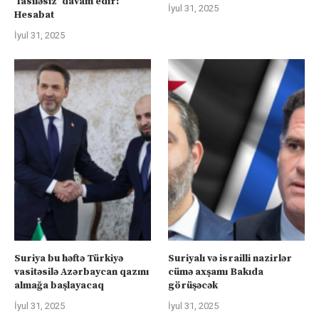
‘fasiləsiz’ davam edir:
İyul 31, 2025
Hesabat
İyul 31, 2025
Suriya bu həftə Türkiyə
Suriyalı və israilli nazirlər
vasitəsilə Azərbaycan qazını
cümə axşamı Bakıda
almağa başlayacaq
görüşəcək
İyul 31, 2025
İyul 31, 2025