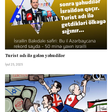
Turist adı ilə gələn yəhudilər
İyul 25, 2025