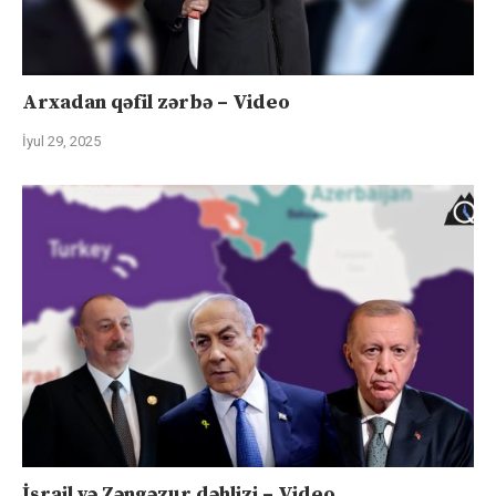
Arxadan qəfil zərbə – Video
İyul 29, 2025
İsrail və Zəngəzur dəhlizi – Video