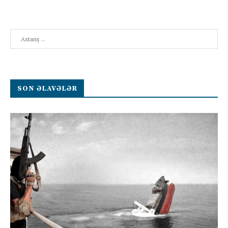
Search
SON ƏLAVƏLƏR