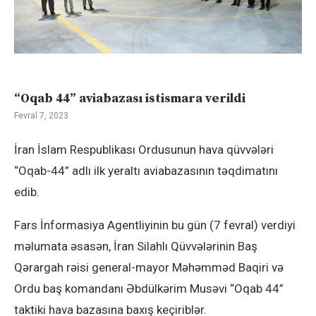
“Oqab 44” aviabazası istismara verildi
Fevral 7, 2023
İran İslam Respublikası Ordusunun hava qüvvələri
“Oqab-44” adlı ilk yeraltı aviabazasının təqdimatını
edib.
Fars İnformasiya Agentliyinin bu gün (7 fevral) verdiyi
məlumata əsasən, İran Silahlı Qüvvələrinin Baş
Qərargah rəisi general-mayor Məhəmməd Baqiri və
Ordu baş komandanı Əbdülkərim Musəvi “Oqab 44”
taktiki hava bazasına baxış keçiriblər.