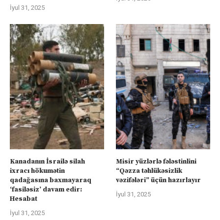
İyul 31, 2025
Kanadanın İsrailə silah
Misir yüzlərlə fələstinlini
ixracı hökumətin
“Qəzza təhlükəsizlik
qadağasına baxmayaraq
vəzifələri” üçün hazırlayır
‘fasiləsiz’ davam edir:
İyul 31, 2025
Hesabat
İyul 31, 2025