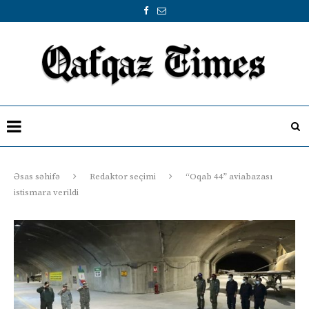
Əsas səhifə
Redaktor seçimi
“Oqab 44” aviabazası
istismara verildi