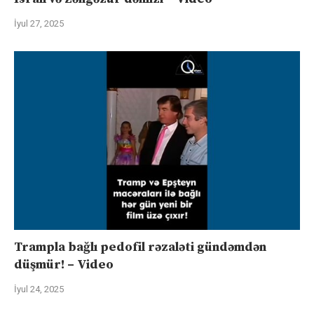
İyul 27, 2025
Trampla bağlı pedofil rəzaləti gündəmdən
düşmür! – Video
İyul 24, 2025