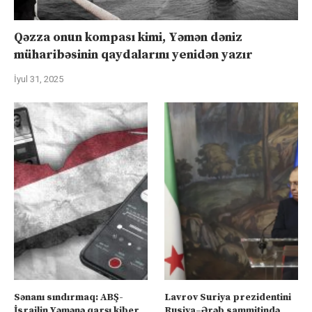
Qəzza onun kompası kimi, Yəmən dəniz
müharibəsinin qaydalarını yenidən yazır
İyul 31, 2025
Sənanı sındırmaq: ABŞ-
Lavrov Suriya prezidentini
İsrailin Yəmənə qarşı kiber
Rusiya–Ərəb sammitində