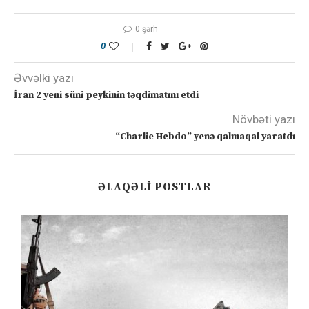
0 şərh
0
Əvvəlki yazı
İran 2 yeni süni peykinin təqdimatını etdi
Növbəti yazı
“Charlie Hebdo” yenə qalmaqal yaratdı
ƏLAQƏLI POSTLAR