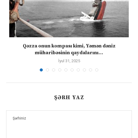
n
Qəzza onun kompası kimi, Yəmən dəniz
S
müharibəsinin qaydalarını...
İyul 31, 2025
ŞƏRH YAZ