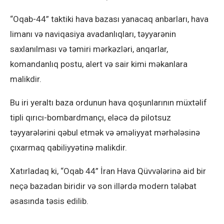
“Oqab-44” taktiki hava bazası yanacaq anbarları, hava
limanı və naviqasiya avadanlıqları, təyyarənin
saxlanılması və təmiri mərkəzləri, anqarlar,
komandanlıq postu, alert və sair kimi məkanlara
malikdir.
Bu iri yeraltı baza ordunun hava qoşunlarının müxtəlif
tipli qırıcı-bombardmançı, eləcə də pilotsuz
təyyarələrini qəbul etmək və əməliyyat mərhələsinə
çıxarmaq qabiliyyətinə malikdir.
Xatırladaq ki, “Oqab 44” İran Hava Qüvvələrinə aid bir
neçə bazadan biridir və son illərdə modern tələbat
əsasında təsis edilib.