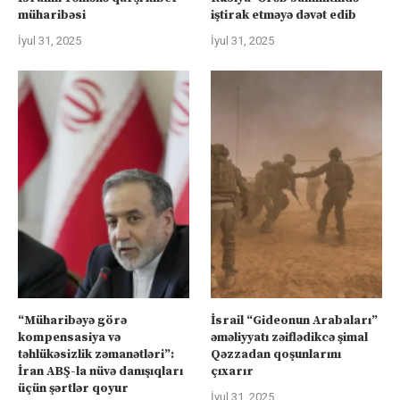
müharibəsi
iştirak etməyə dəvət edib
İyul 31, 2025
İyul 31, 2025
“Müharibəyə görə
İsrail “Gideonun Arabaları”
kompensasiya və
əməliyyatı zəiflədikcə şimal
təhlükəsizlik zəmanətləri”:
Qəzzadan qoşunlarını
İran ABŞ-la nüvə danışıqları
çıxarır
üçün şərtlər qoyur
İyul 31, 2025