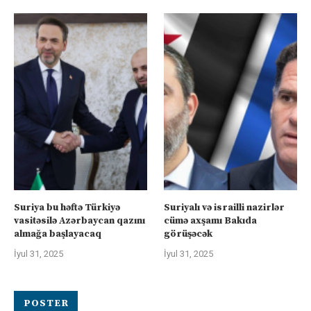
Suriya bu həftə Türkiyə
Suriyalı və israilli nazirlər
vasitəsilə Azərbaycan qazını
cümə axşamı Bakıda
almağa başlayacaq
görüşəcək
İyul 31, 2025
İyul 31, 2025
POSTER