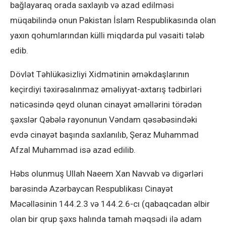
bağlayaraq orada saxlayıb və azad edilməsi
müqabilində onun Pakistan İslam Respublikasında olan
yaxın qohumlarından külli miqdarda pul vəsaiti tələb
edib.
Dövlət Təhlükəsizliyi Xidmətinin əməkdaşlarının
keçirdiyi təxirəsalınmaz əməliyyat-axtarış tədbirləri
nəticəsində qeyd olunan cinayət əməllərini törədən
şəxslər Qəbələ rayonunun Vəndam qəsəbəsindəki
evdə cinayət başında saxlanılıb, Şeraz Muhammad
Afzal Muhammad isə azad edilib.
Həbs olunmuş Ullah Naeem Xan Navvab və digərləri
barəsində Azərbaycan Respublikası Cinayət
Məcəlləsinin 144.2.3 və 144.2.6-cı (qabaqcadan əlbir
olan bir qrup şəxs halında tamah məqsədi ilə adam