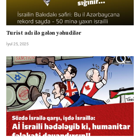
Turist adı ilə gələn yəhudilər
İyul 25, 2025