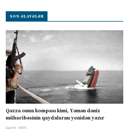
SON ƏLAVƏLƏR
Qəzza onun kompası kimi, Yəmən dəniz
müharibəsinin qaydalarını yenidən yazır
İyul 31, 2025