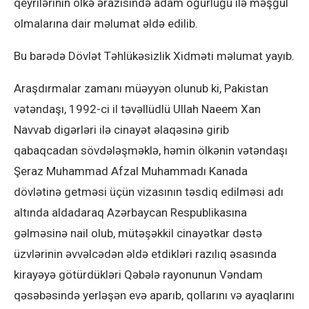
qeyrilərinin ölkə ərazisində adam oğurluğu ilə məşğul
olmalarına dair məlumat əldə edilib.
Bu barədə Dövlət Təhlükəsizlik Xidməti məlumat yayıb.
Araşdırmalar zamanı müəyyən olunub ki, Pakistan
vətəndaşı, 1992-ci il təvəllüdlü Ullah Naeem Xan
Navvab digərləri ilə cinayət əlaqəsinə girib
qabaqcadan sövdələşməklə, həmin ölkənin vətəndaşı
Şeraz Muhammad Afzal Muhammadı Kanada
dövlətinə getməsi üçün vizasının təsdiq edilməsi adı
altında aldadaraq Azərbaycan Respublikasına
gəlməsinə nail olub, mütəşəkkil cinayətkar dəstə
üzvlərinin əvvəlcədən əldə etdikləri razılıq əsasında
kirayəyə götürdükləri Qəbələ rayonunun Vəndam
qəsəbəsində yerləşən evə aparıb, qollarını və ayaqlarını