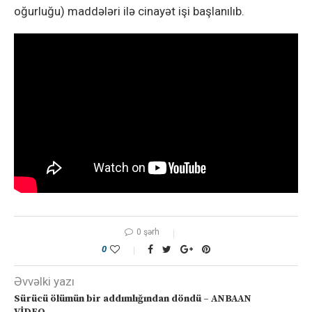
oğurluğu) maddələri ilə cinayət işi başlanılıb.
0 şərh
0
Əvvəlki yazı
Sürücü ölümün bir addımlığından döndü – ANBAAN