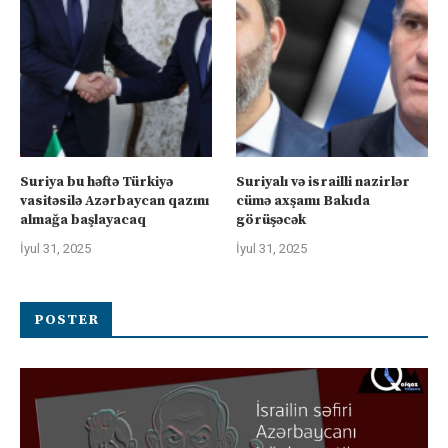
Suriya bu həftə Türkiyə
Suriyalı və israilli nazirlər
vasitəsilə Azərbaycan qazını
cümə axşamı Bakıda
almağa başlayacaq
görüşəcək
İyul 31, 2025
İyul 31, 2025
POSTER