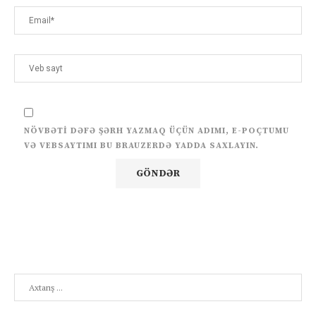
NÖVBƏTI DƏFƏ ŞƏRH YAZMAQ ÜÇÜN ADIMI, E-POÇTUMU
VƏ VEBSAYTIMI BU BRAUZERDƏ YADDA SAXLAYIN.
Search