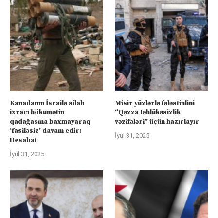
Kanadanın İsrailə silah
Misir yüzlərlə fələstinlini
ixracı hökumətin
“Qəzza təhlükəsizlik
qadağasına baxmayaraq
vəzifələri” üçün hazırlayır
‘fasiləsiz’ davam edir:
İyul 31, 2025
Hesabat
İyul 31, 2025