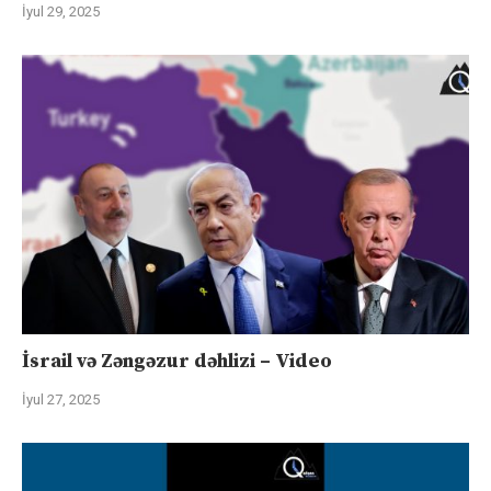
İyul 29, 2025
İsrail və Zəngəzur dəhlizi – Video
İyul 27, 2025