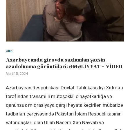
Ölkə
Azərbaycanda girovda saxlanılan şəxsin
azadolunma görüntüləri: ƏMƏLİYYAT – VİDEO
Mart 15, 2024
Azərbaycan Respublikası Dövlət Təhlükəsizliyi Xidməti
tərəfindən transmilli mütəşəkkil cinayətkarlığa və
qanunsuz miqrasiyaya qarşı həyata keçirilən mübarizə
tədbirləri çərçivəsində Pakistan İslam Respublikasının
vətəndaşları olan Ullah Naeem Xan Navvab və