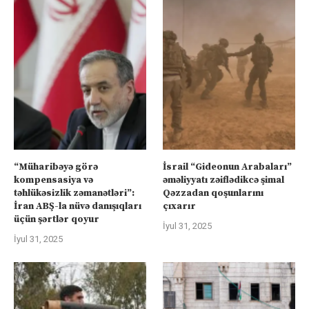
“Müharibəyə görə
İsrail “Gideonun Arabaları”
kompensasiya və
əməliyyatı zəiflədikcə şimal
təhlükəsizlik zəmanətləri”:
Qəzzadan qoşunlarını
İran ABŞ-la nüvə danışıqları
çıxarır
üçün şərtlər qoyur
İyul 31, 2025
İyul 31, 2025