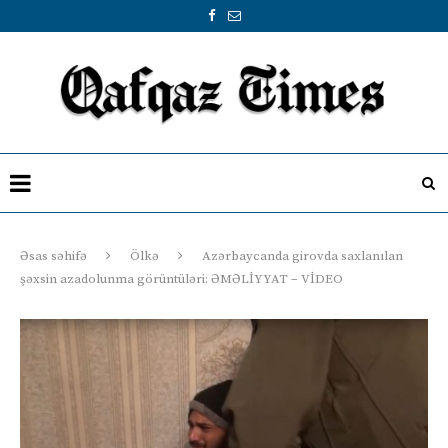
Əsas səhifə
Ölkə
Azərbaycanda girovda saxlanılan
şəxsin azadolunma görüntüləri: ƏMƏLİYYAT – VİDEO