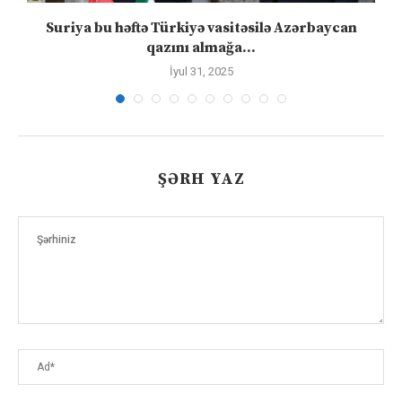
ə
Suriya bu həftə Türkiyə vasitəsilə Azərbaycan
qazını almağa...
İyul 31, 2025
ŞƏRH YAZ