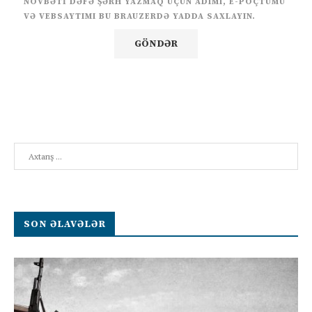
NÖVBƏTI DƏFƏ ŞƏRH YAZMAQ ÜÇÜN ADIMI, E-POÇTUMU
VƏ VEBSAYTIMI BU BRAUZERDƏ YADDA SAXLAYIN.
Search
SON ƏLAVƏLƏR