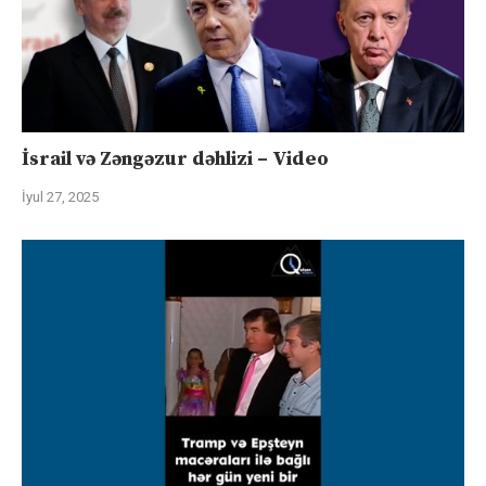
İsrail və Zəngəzur dəhlizi – Video
İyul 27, 2025