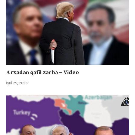
Arxadan qəfil zərbə – Video
İyul 29, 2025