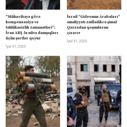
“Müharibəyə görə
İsrail “Gideonun Arabaları”
kompensasiya və
əməliyyatı zəiflədikcə şimal
təhlükəsizlik zəmanətləri”:
Qəzzadan qoşunlarını
İran ABŞ-la nüvə danışıqları
çıxarır
üçün şərtlər qoyur
İyul 31, 2025
İyul 31, 2025