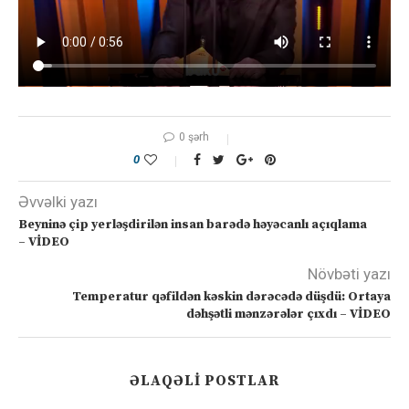
0 şərh
0
Əvvəlki yazı
Beyninə çip yerləşdirilən insan barədə həyəcanlı açıqlama
– VİDEO
Növbəti yazı
Temperatur qəfildən kəskin dərəcədə düşdü: Ortaya
dəhşətli mənzərələr çıxdı – VİDEO
ƏLAQƏLI POSTLAR