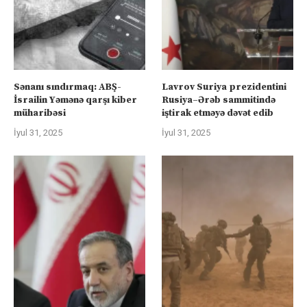
Sənanı sındırmaq: ABŞ-
Lavrov Suriya prezidentini
İsrailin Yəmənə qarşı kiber
Rusiya–Ərəb sammitində
müharibəsi
iştirak etməyə dəvət edib
İyul 31, 2025
İyul 31, 2025