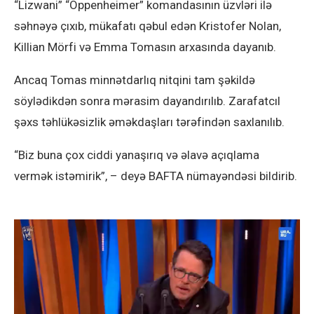
“Lizwani” “Oppenheimer” komandasının üzvləri ilə
səhnəyə çıxıb, mükafatı qəbul edən Kristofer Nolan,
Killian Mörfi və Emma Tomasın arxasında dayanıb.
Ancaq Tomas minnətdarlıq nitqini tam şəkildə
söylədikdən sonra mərasim dayandırılıb. Zarafatcıl
şəxs təhlükəsizlik əməkdaşları tərəfindən saxlanılıb.
“Biz buna çox ciddi yanaşırıq və əlavə açıqlama
vermək istəmirik”, – deyə BAFTA nümayəndəsi bildirib.