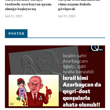
vasitəsilə Azərbaycan qazını
cümə axşamı Bakıda
almağa başlayacaq
görüşəcək
İyul 31, 2025
İyul 31, 2025
POSTER