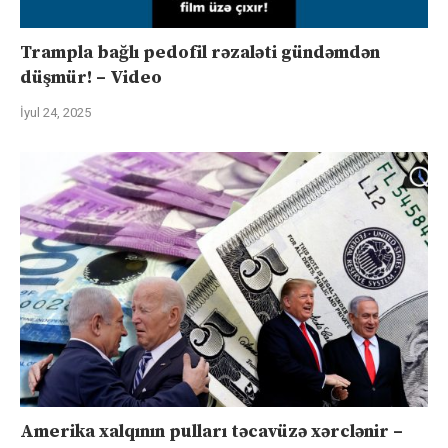
Trampla bağlı pedofil rəzaləti gündəmdən
düşmür! – Video
İyul 24, 2025
Amerika xalqının pulları təcavüzə xərclənir –