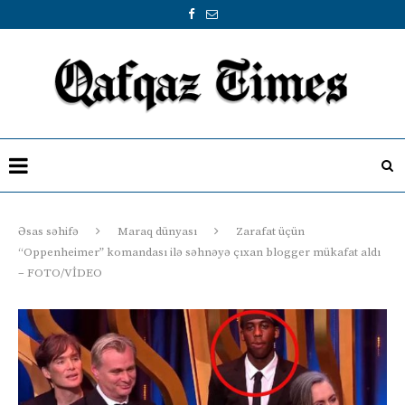
Əsas səhifə
Maraq dünyası
Zarafat üçün
“Oppenheimer” komandası ilə səhnəyə çıxan blogger mükafat aldı
– FOTO/VİDEO