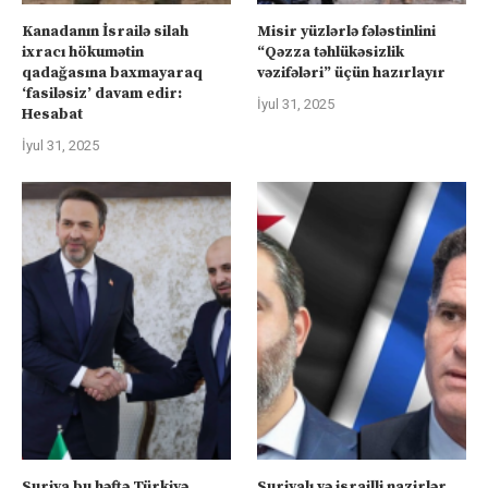
Kanadanın İsrailə silah
Misir yüzlərlə fələstinlini
ixracı hökumətin
“Qəzza təhlükəsizlik
qadağasına baxmayaraq
vəzifələri” üçün hazırlayır
‘fasiləsiz’ davam edir:
İyul 31, 2025
Hesabat
İyul 31, 2025
Suriya bu həftə Türkiyə
Suriyalı və israilli nazirlər