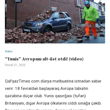
Video
“Yunis” Avropanı alt-üst etdi! (video)
Fevral 21, 2022
QafqazTimes.com dünya mətbuatına istnadən xəbər
verir: 18 fevraldan başlayaraq Avropa təbiətin
qəzəbinə düçar olub. Yunis qasırğası (tufan)
Britaniyanı, digər Avropa ölkələrini ciddi sınağa çəkib.