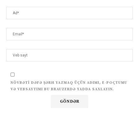
NÖVBƏTI DƏFƏ ŞƏRH YAZMAQ ÜÇÜN ADIMI, E-POÇTUMU
VƏ VEBSAYTIMI BU BRAUZERDƏ YADDA SAXLAYIN.