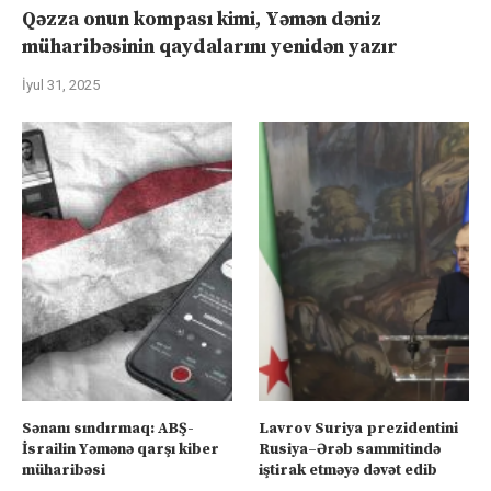
Qəzza onun kompası kimi, Yəmən dəniz
müharibəsinin qaydalarını yenidən yazır
İyul 31, 2025
Sənanı sındırmaq: ABŞ-
Lavrov Suriya prezidentini
İsrailin Yəmənə qarşı kiber
Rusiya–Ərəb sammitində
müharibəsi
iştirak etməyə dəvət edib