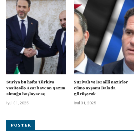
Suriya bu həftə Türkiyə
Suriyalı və israilli nazirlər
vasitəsilə Azərbaycan qazını
cümə axşamı Bakıda
almağa başlayacaq
görüşəcək
İyul 31, 2025
İyul 31, 2025
POSTER