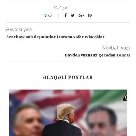
0 şərh
0
Əvvəlki yazı
Azərbaycanlı deputatlar İrəvana səfər edəcəklər
Növbəti yazı
Bayden yuxusuz gecədən sonra!
ƏLAQƏLI POSTLAR