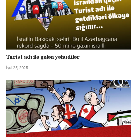
Turist adı ilə gələn yəhudilər
İyul 25, 2025