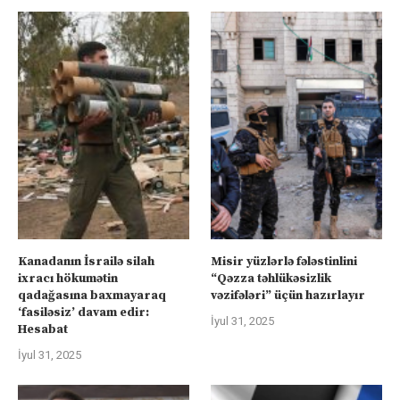
Kanadanın İsrailə silah
Misir yüzlərlə fələstinlini
ixracı hökumətin
“Qəzza təhlükəsizlik
qadağasına baxmayaraq
vəzifələri” üçün hazırlayır
‘fasiləsiz’ davam edir:
İyul 31, 2025
Hesabat
İyul 31, 2025