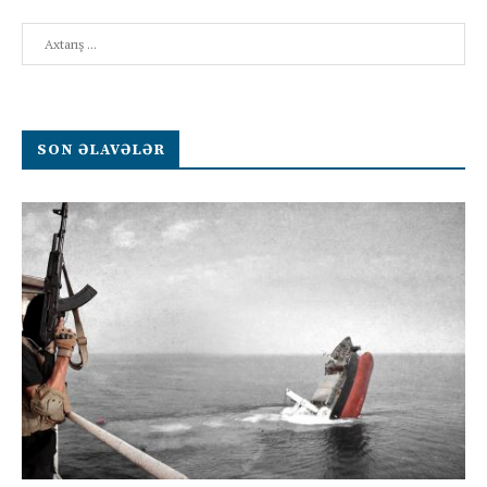
Search
SON ƏLAVƏLƏR