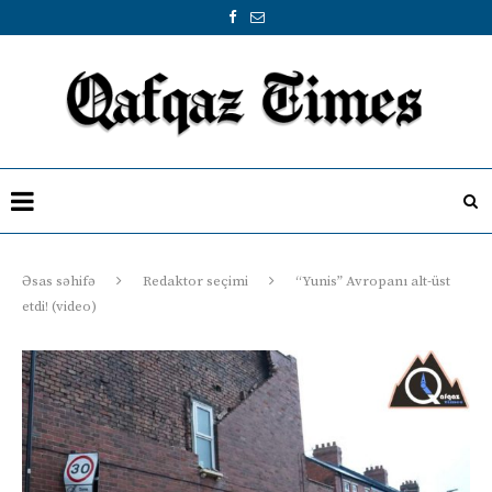
Əsas səhifə
Redaktor seçimi
“Yunis” Avropanı alt-üst
etdi! (video)