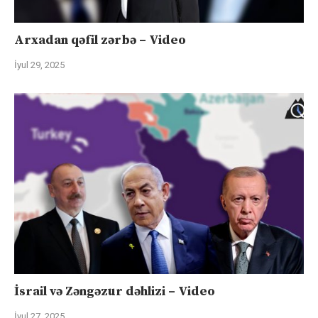
Arxadan qəfil zərbə – Video
İyul 29, 2025
İsrail və Zəngəzur dəhlizi – Video
İyul 27, 2025