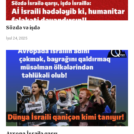
Sözdə və işdə
İyul 24, 2025
Avropa İsrailə qarşı