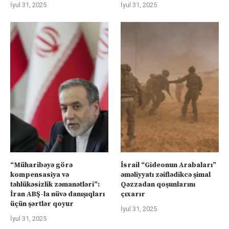
İyul 31, 2025
İyul 31, 2025
“Müharibəyə görə
İsrail “Gideonun Arabaları”
kompensasiya və
əməliyyatı zəiflədikcə şimal
təhlükəsizlik zəmanətləri”:
Qəzzadan qoşunlarını
İran ABŞ-la nüvə danışıqları
çıxarır
üçün şərtlər qoyur
İyul 31, 2025
İyul 31, 2025