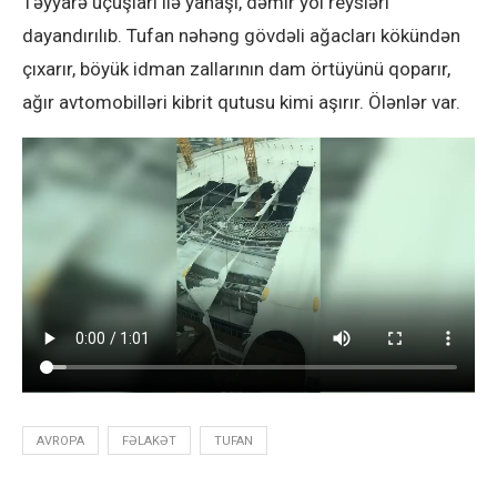
Təyyarə uçuşları ilə yanaşı, dəmir yol reysləri
dayandırılıb. Tufan nəhəng gövdəli ağacları kökündən
çıxarır, böyük idman zallarının dam örtüyünü qoparır,
ağır avtomobilləri kibrit qutusu kimi aşırır. Ölənlər var.
AVROPA
FƏLAKƏT
TUFAN