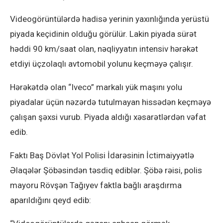
Videogörüntülərdə hadisə yerinin yaxınlığında yerüstü
piyada keçidinin olduğu görülür. Lakin piyada sürət
həddi 90 km/saat olan, nəqliyyatın intensiv hərəkət
etdiyi üçzolaqlı avtomobil yolunu keçməyə çalışır.
Hərəkətdə olan “Iveco” markalı yük maşını yolu
piyadalar üçün nəzərdə tutulmayan hissədən keçməyə
çalışan şəxsi vurub. Piyada aldığı xəsarətlərdən vəfat
edib.
Faktı Baş Dövlət Yol Polisi İdarəsinin İctimaiyyətlə
Əlaqələr Şöbəsindən təsdiq ediblər. Şöbə rəisi, polis
mayoru Rövşən Tağıyev faktla bağlı araşdırma
aparıldığını qeyd edib: