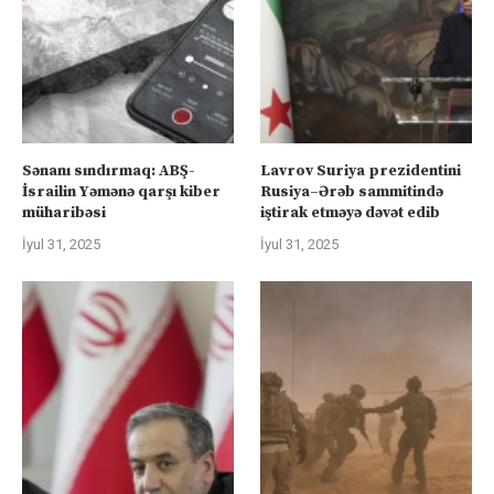
Sənanı sındırmaq: ABŞ-
Lavrov Suriya prezidentini
İsrailin Yəmənə qarşı kiber
Rusiya–Ərəb sammitində
müharibəsi
iştirak etməyə dəvət edib
İyul 31, 2025
İyul 31, 2025