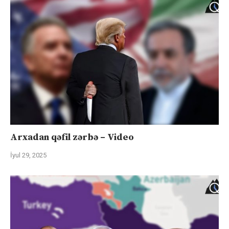
Arxadan qəfil zərbə – Video
İyul 29, 2025