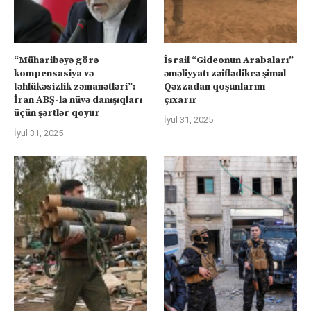
“Müharibəyə görə
İsrail “Gideonun Arabaları”
kompensasiya və
əməliyyatı zəiflədikcə şimal
təhlükəsizlik zəmanətləri”:
Qəzzadan qoşunlarını
İran ABŞ-la nüvə danışıqları
çıxarır
üçün şərtlər qoyur
İyul 31, 2025
İyul 31, 2025