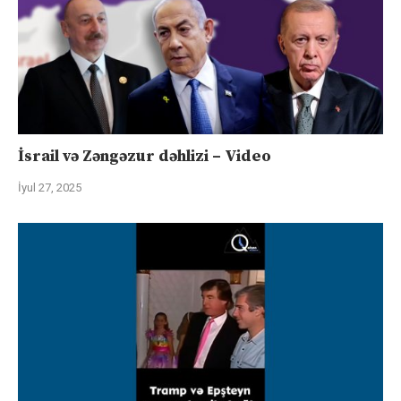
İsrail və Zəngəzur dəhlizi – Video
İyul 27, 2025