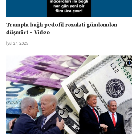
Trampla bağlı pedofil rəzaləti gündəmdən
düşmür! – Video
İyul 24, 2025