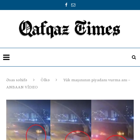
Əsas səhifə
Ölkə
Yük maşınının piyadanı vurma anı –
ANBAAN VİDEO