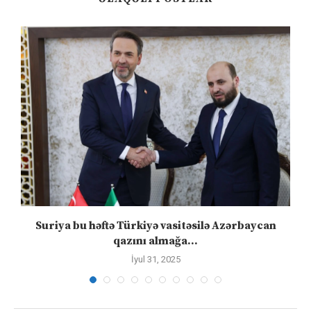
ə
Suriya bu həftə Türkiyə vasitəsilə Azərbaycan
qazını almağa...
İyul 31, 2025