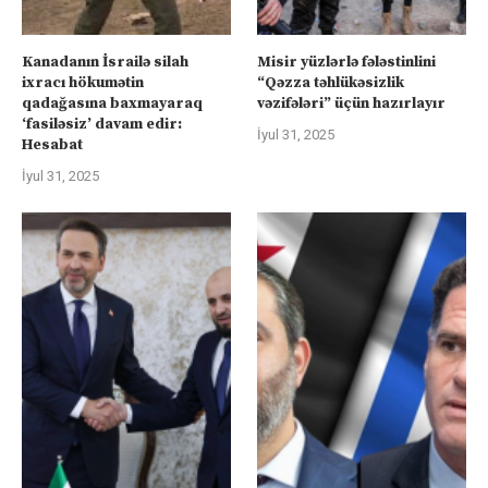
Kanadanın İsrailə silah
Misir yüzlərlə fələstinlini
ixracı hökumətin
“Qəzza təhlükəsizlik
qadağasına baxmayaraq
vəzifələri” üçün hazırlayır
‘fasiləsiz’ davam edir:
İyul 31, 2025
Hesabat
İyul 31, 2025