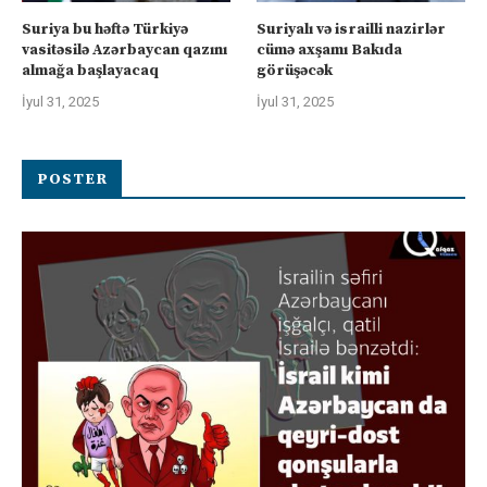
Suriya bu həftə Türkiyə
Suriyalı və israilli nazirlər
vasitəsilə Azərbaycan qazını
cümə axşamı Bakıda
almağa başlayacaq
görüşəcək
İyul 31, 2025
İyul 31, 2025
POSTER