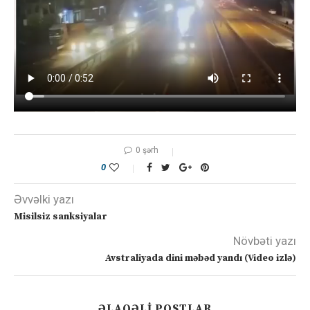
0 şərh
0
Əvvəlki yazı
Misilsiz sanksiyalar
Növbəti yazı
Avstraliyada dini məbəd yandı (Video izlə)
ƏLAQƏLI POSTLAR