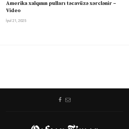
Amerika xalqının pulları təcavüzə xərclənir –
Video
İyul 21, 2025