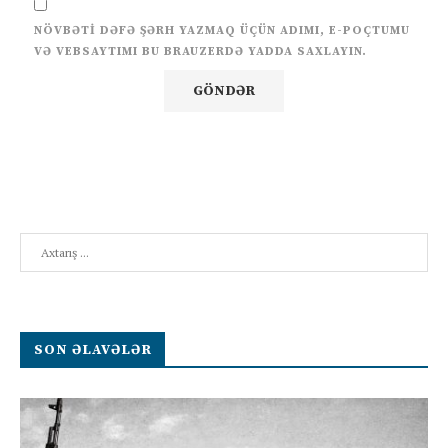
NÖVBƏTI DƏFƏ ŞƏRH YAZMAQ ÜÇÜN ADIMI, E-POÇTUMU
VƏ VEBSAYTIMI BU BRAUZERDƏ YADDA SAXLAYIN.
Search
SON ƏLAVƏLƏR