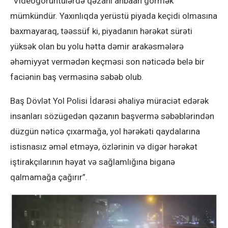
“Videogörüntülərdə qəzanı anbaan görmək
mümkündür. Yaxınlıqda yerüstü piyada keçidi olmasına
baxmayaraq, təəssüf ki, piyadanın hərəkət sürəti
yüksək olan bu yolu hətta dəmir arakəsmələrə
əhəmiyyət vermədən keçməsi son nəticədə belə bir
faciənin baş verməsinə səbəb olub.
Baş Dövlət Yol Polisi İdarəsi əhaliyə müraciət edərək
insanları sözügedən qəzanın başvermə səbəblərindən
düzgün nəticə çıxarmağa, yol hərəkəti qaydalarına
istisnasız əməl etməyə, özlərinin və digər hərəkət
iştirakçılarının həyat və sağlamlığına biganə
qalmamağa çağırır”.