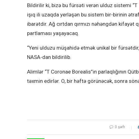
Bildirilir ki, bizə bu fürsəti verən ulduz sistemi
işıq ili uzaqda yerləşən bu sistem bir-birinin ət
ibarətdir. Ağ cırtdan qırmızı nəhəngdən kifayət
partlaması yaşayacaq.
“Yeni ulduzu müşahidə etmək unikal bir fürsətdir, 
NASA-dan bildirilib.
Alimlər “T Coronae Borealis”in parlaqlığının Qütb
təxmin edirlər. O, bir həftə görünəcək, sonra sön
0 şərh