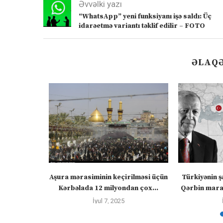
Əvvəlki yazı
“WhatsApp” yeni funksiyanı işə saldı: Üç
idarəetmə variantı təklif edilir – FOTO
ƏLAQƏ
” – video
Aşura mərasiminin keçirilməsi üçün
Türkiyənin ş
Kərbəlada 12 milyondan çox...
Qərbin maraq
İyul 7, 2025