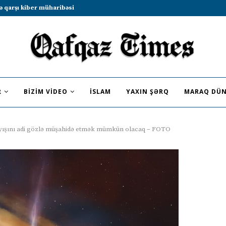
b sammitində iştirak etməyə dəvət...
R
BIZIM VIDEO
İSLAM
YAXIN ŞƏRQ
MARAQ DÜN
ayışını adi gözlə müşahidə etmək mümkün olacaq – FOTO