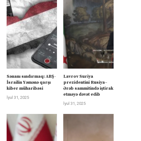
Sənanı sındırmaq: ABŞ-
Lavrov Suriya
İsrailin Yəmənə qarşı
prezidentini Rusiya–
kiber müharibəsi
Ərəb sammitində iştirak
etməyə dəvət edib
İyul 31, 2025
İyul 31, 2025