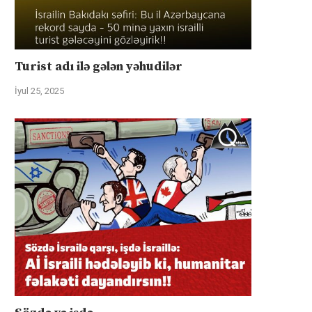
Turist adı ilə gələn yəhudilər
İyul 25, 2025