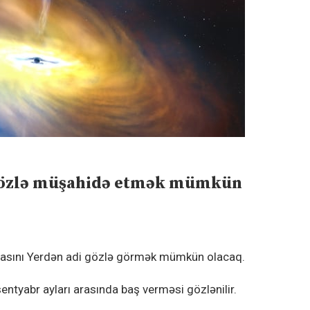
i gözlə müşahidə etmək mümkün
lamasını Yerdən adi gözlə görmək mümkün olacaq.
tyabr ayları arasında baş verməsi gözlənilir.