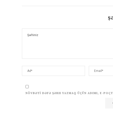
Ş
NÖVBƏTI DƏFƏ ŞƏRH YAZMAQ ÜÇÜN ADIMI, E-POÇT