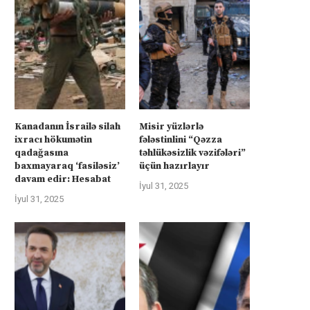
Kanadanın İsrailə silah
Misir yüzlərlə
ixracı hökumətin
fələstinlini “Qəzza
qadağasına
təhlükəsizlik vəzifələri”
baxmayaraq ‘fasiləsiz’
üçün hazırlayır
davam edir: Hesabat
İyul 31, 2025
İyul 31, 2025