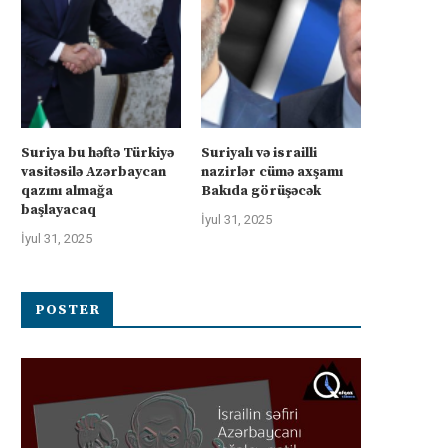
Suriya bu həftə Türkiyə
Suriyalı və israilli
vasitəsilə Azərbaycan
nazirlər cümə axşamı
qazını almağa
Bakıda görüşəcək
başlayacaq
İyul 31, 2025
İyul 31, 2025
POSTER