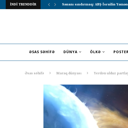
İNDİ TRENDDİR
Lavrov Suriya prezidentini Rusiya–Ərə
ƏSAS SƏHIFƏ
DÜNYA
ÖLKƏ
POSTE
Əsas səhifə
Maraq dünyası
Yerdən ulduz partl