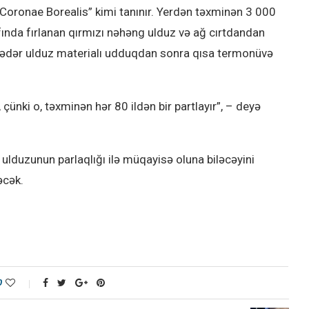
 “T Coronae Borealis” kimi tanınır. Yerdən təxminən 3 000
rafında fırlanan qırmızı nəhəng ulduz və ağ cırtdandan
 qədər ulduz materialı udduqdan sonra qısa termonüvə
çünki o, təxminən hər 80 ildən bir partlayır”, – deyə
 ulduzunun parlaqlığı ilə müqayisə oluna biləcəyini
əcək.
0