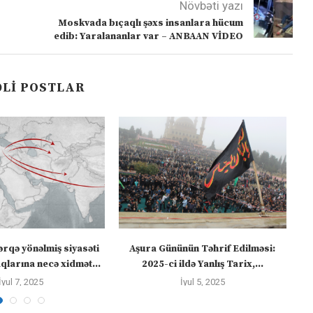
Növbəti yazı
Moskvada bıçaqlı şəxs insanlara hücum
edib: Yaralananlar var – ANBAAN VİDEO
LI POSTLAR
ərqə yönəlmiş siyasəti
Aşura Gününün Təhrif Edilməsi:
Tü
larına necə xidmət...
2025-ci ildə Yanlış Tarix,...
İyul 7, 2025
İyul 5, 2025