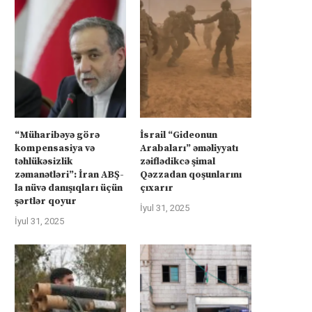
“Müharibəyə görə
İsrail “Gideonun
kompensasiya və
Arabaları” əməliyyatı
təhlükəsizlik
zəiflədikcə şimal
zəmanətləri”: İran ABŞ-
Qəzzadan qoşunlarını
la nüvə danışıqları üçün
çıxarır
şərtlər qoyur
İyul 31, 2025
İyul 31, 2025
rkiyə Afrikanın neft və qazına can
Türkiyə Afrikanın neft və qazın
atır –...
atır –...
İyul 4, 2025
İyul 4, 2025