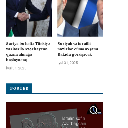
Suriya bu həftə Türkiyə
Suriyalı və israilli
vasitəsilə Azərbaycan
nazirlər cümə axşamı
qazını almağa
Bakıda görüşəcək
başlayacaq
İyul 31, 2025
İyul 31, 2025
POSTER