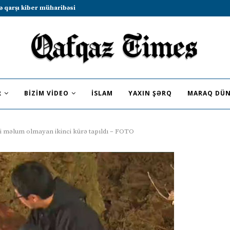
b sammitində iştirak etməyə dəvət...
R
BIZIM VIDEO
İSLAM
YAXIN ŞƏRQ
MARAQ DÜN
 məlum olmayan ikinci kürə tapıldı – FOTO