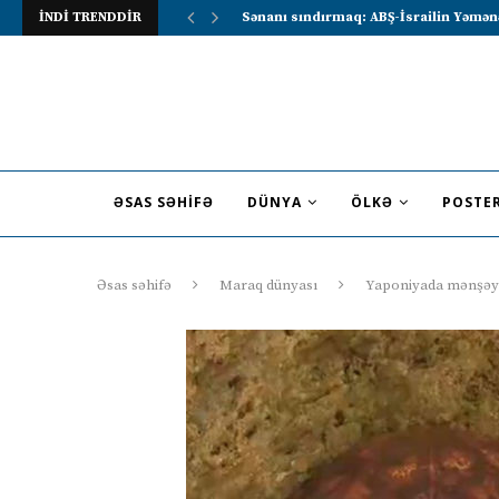
İNDİ TRENDDİR
Lavrov Suriya prezidentini Rusiya–Ərə
ƏSAS SƏHIFƏ
DÜNYA
ÖLKƏ
POSTE
Əsas səhifə
Maraq dünyası
Yaponiyada mənşəyi