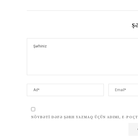
Ş
NÖVBƏTI DƏFƏ ŞƏRH YAZMAQ ÜÇÜN ADIMI, E-POÇT