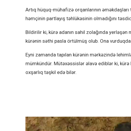
Artıq hüquq-mühafizə orqanlarının əməkdaşları ta
həmçinin partlayış təhlükəsinin olmadığını təsdiq
Bildirilir ki, kürə adanın sahil zolağında yerləşə
kürənin səthi pasla örtülmüş olub. Ona vurduqda
Eyni zamanda tapılan kürənin mərkəzində lehiml
mümkündür. Mütəxəssislər əlavə ediblər ki, kürə 
oxşarlıq təşkil edə bilər.