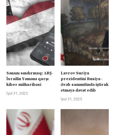
Sənanı sındırmaq: ABŞ-
Lavrov Suriya
İsrailin Yəmənə qarşı
prezidentini Rusiya–
kiber müharibəsi
Ərəb sammitində iştirak
etməyə dəvət edib
İyul 31, 2025
İyul 31, 2025