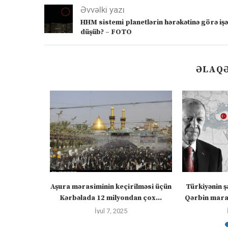
Əvvəlki yazı
HHM sistemi planetlərin hərəkətinə görə işə
düşüb? – FOTO
ƏLAQƏ
” – video
Aşura mərasiminin keçirilməsi üçün
Türkiyənin ş
Kərbəlada 12 milyondan çox...
Qərbin maraq
İyul 7, 2025