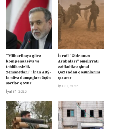
“Müharibəyə görə
İsrail “Gideonun
kompensasiya və
Arabaları” əməliyyatı
təhlükəsizlik
zəiflədikcə şimal
zəmanətləri”: İran ABŞ-
Qəzzadan qoşunlarını
la nüvə danışıqları üçün
çıxarır
şərtlər qoyur
İyul 31, 2025
İyul 31, 2025