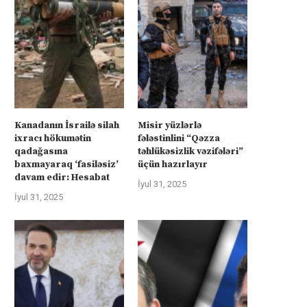
Kanadanın İsrailə silah
Misir yüzlərlə
ixracı hökumətin
fələstinlini “Qəzza
qadağasına
təhlükəsizlik vəzifələri”
baxmayaraq ‘fasiləsiz’
üçün hazırlayır
davam edir: Hesabat
İyul 31, 2025
İyul 31, 2025
rkiyə Afrikanın neft və qazına can
Türkiyə Afrikanın neft və qazın
atır –...
atır –...
İyul 4, 2025
İyul 4, 2025