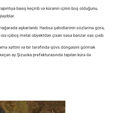
pıntıya baxış keçirib və kürənin içinin boş olduğunu,
ləyiblər.
n mağarada aşkarlanıb. Hadisə şahidlərinin sözlərinə görə,
 isə içiboş metal obyektdən çıxan səsə bənzər səs çıxıb.
əmə xəttini və bir tərəfində qövs döngəsini görmək
keçən ay Şizuoka prefekturasında tapılan kürə ilə