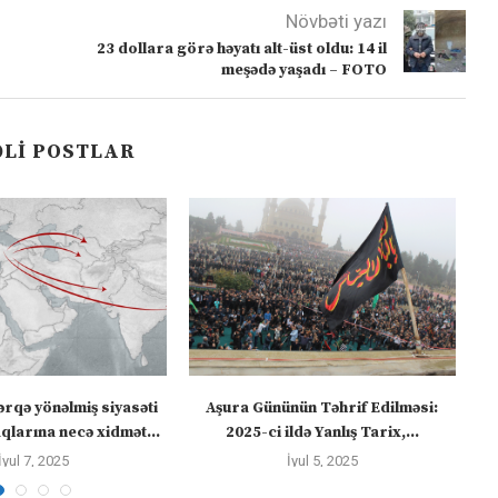
Növbəti yazı
23 dollara görə həyatı alt-üst oldu: 14 il
meşədə yaşadı – FOTO
LI POSTLAR
ərqə yönəlmiş siyasəti
Aşura Gününün Təhrif Edilməsi:
Tü
larına necə xidmət...
2025-ci ildə Yanlış Tarix,...
İyul 7, 2025
İyul 5, 2025