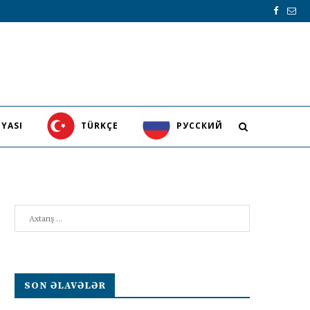
YASI
TÜRKÇE
PУССКИЙ
Search
SON ƏLAVƏLƏR