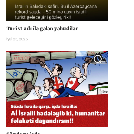
Turist adı ilə gələn yəhudilər
İyul 25, 2025