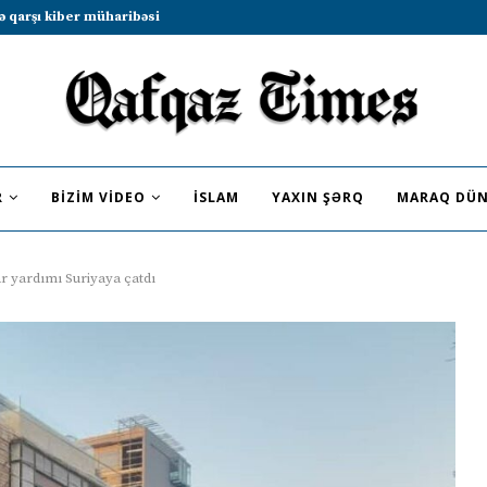
b sammitində iştirak etməyə dəvət...
R
BIZIM VIDEO
İSLAM
YAXIN ŞƏRQ
MARAQ DÜN
 yardımı Suriyaya çatdı