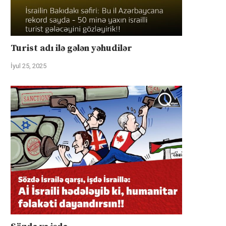
Turist adı ilə gələn yəhudilər
İyul 25, 2025