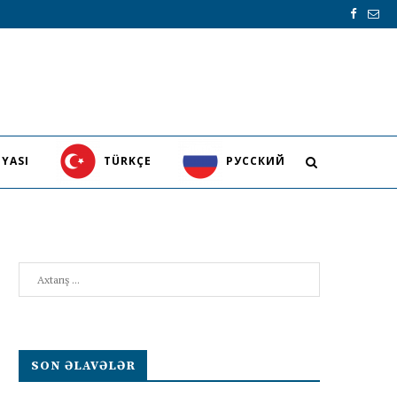
YASI
TÜRKÇE
PУССКИЙ
Search
SON ƏLAVƏLƏR