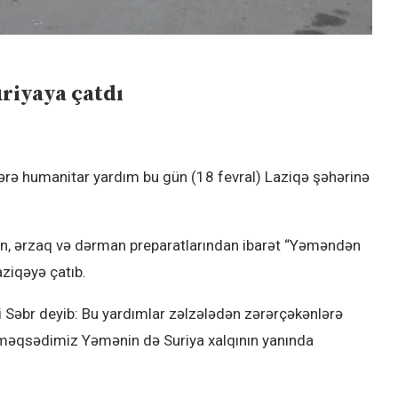
riyaya çatdı
ərə humanitar yardım bu gün (18 fevral) Laziqə şəhərinə
n, ərzaq və dərman preparatlarından ibarət “Yəməndən
ziqəyə çatıb.
 Səbr deyib: Bu yardımlar zəlzələdən zərərçəkənlərə
 məqsədimiz Yəmənin də Suriya xalqının yanında