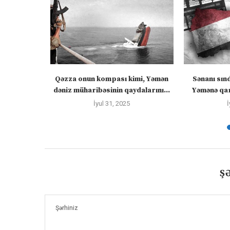
ızlanmadan
Qəzza onun kompası kimi, Yəmən
Sənanı sın
ayacaq” –
dəniz müharibəsinin qaydalarını...
Yəmənə qar
İyul 31, 2025
İ
Ş