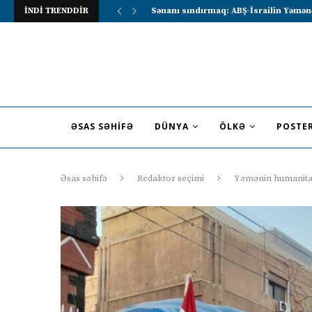
İNDİ TRENDDİR
Lavrov Suriya prezidentini Rusiya–Ərə
ƏSAS SƏHIFƏ
DÜNYA
ÖLKƏ
POSTE
Əsas səhifə
Redaktor seçimi
Yəmənin humanitar