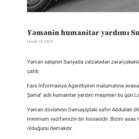
Yəmənin humanitar yardımı Su
Fevral 18, 2023
Yəmən xalqının Suriyada zəlzələdən zərərçəkənl
çatıb.
Fars İnformasiya Agentliyinin məlumatına əsasə
Şama” adlı humanitar yardım maşınları bu gün La
Yəmən dövlətinin Dəməşqdəki səfiri Abdullah Əli
minimum vəzifəmizin bir hissəsidir. Bizim əsas
olduğunu deməkdir.