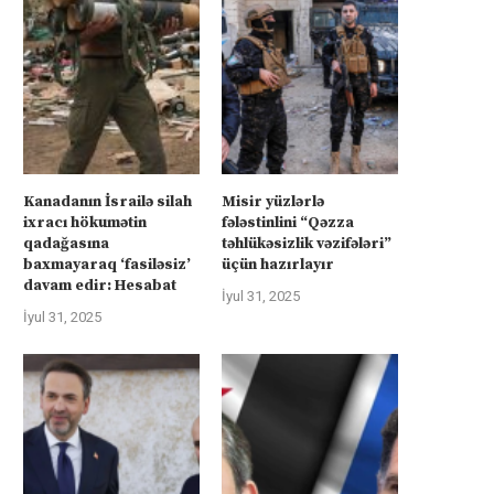
üharibəyə görə kompensasiya və
İsrail “Gideonun Arabalar
təhlükəsizlik zəmanətləri”: İran
əməliyyatı zəiflədikcə şima
Kanadanın İsrailə silah
Misir yüzlərlə
ABŞ-la...
Qəzzadan qoşunlarını...
ixracı hökumətin
fələstinlini “Qəzza
qadağasına
təhlükəsizlik vəzifələri”
İyul 31, 2025
İyul 31, 2025
baxmayaraq ‘fasiləsiz’
üçün hazırlayır
davam edir: Hesabat
İyul 31, 2025
İyul 31, 2025