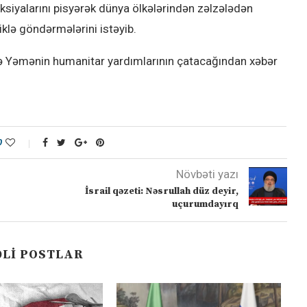
ksiyalarını pisyərək dünya ölkələrindən zəlzələdən
iklə göndərmələrini istəyib.
də Yəmənin humanitar yardımlarının çatacağından xəbər
0
Növbəti yazı
İsrail qəzeti: Nəsrullah düz deyir,
uçurumdayırq
LI POSTLAR