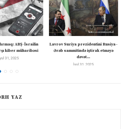
dırmaq: ABŞ-İsrailin
Lavrov Suriya prezidentini Rusiya–
“M
şı kiber müharibəsi
Ərəb sammitində iştirak etməyə
dəvət...
yul 31, 2025
İyul 31, 2025
ƏRH YAZ