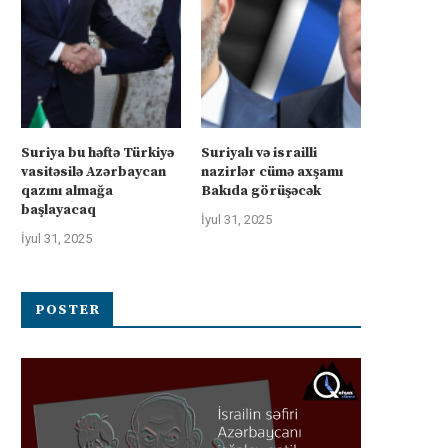
Suriya bu həftə Türkiyə
Suriyalı və israilli
vasitəsilə Azərbaycan
nazirlər cümə axşamı
qazını almağa
Bakıda görüşəcək
başlayacaq
İyul 31, 2025
İyul 31, 2025
POSTER