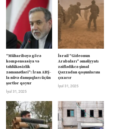
“Müharibəyə görə
İsrail “Gideonun
kompensasiya və
Arabaları” əməliyyatı
təhlükəsizlik
zəiflədikcə şimal
zəmanətləri”: İran ABŞ-
Qəzzadan qoşunlarını
la nüvə danışıqları üçün
çıxarır
şərtlər qoyur
İyul 31, 2025
İyul 31, 2025