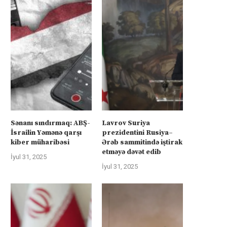
Sənanı sındırmaq: ABŞ-
Lavrov Suriya
İsrailin Yəmənə qarşı
prezidentini Rusiya–
kiber müharibəsi
Ərəb sammitində iştirak
etməyə dəvət edib
İyul 31, 2025
İyul 31, 2025