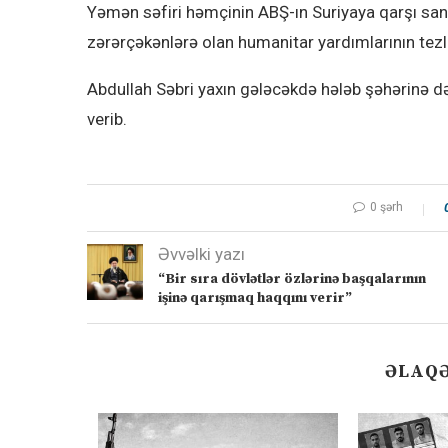
Yəmən səfiri həmçinin ABŞ-ın Suriyaya qarşı san
zərərçəkənlərə olan humanitar yardımlarının tezl
Abdullah Səbri yaxın gələcəkdə hələb şəhərinə 
verib.
0 şərh
Əvvəlki yazı
“Bir sıra dövlətlər özlərinə başqalarının
işinə qarışmaq haqqını verir”
ƏLAQƏ