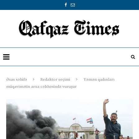
Əsas səhifə
Redaktor seçimi
Yəmən qadınları
müqavimətin arxa cəbhəsində vuruşur