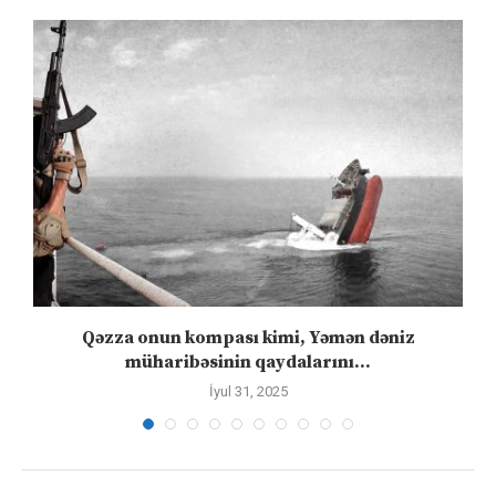
n
Qəzza onun kompası kimi, Yəmən dəniz
S
müharibəsinin qaydalarını...
İyul 31, 2025