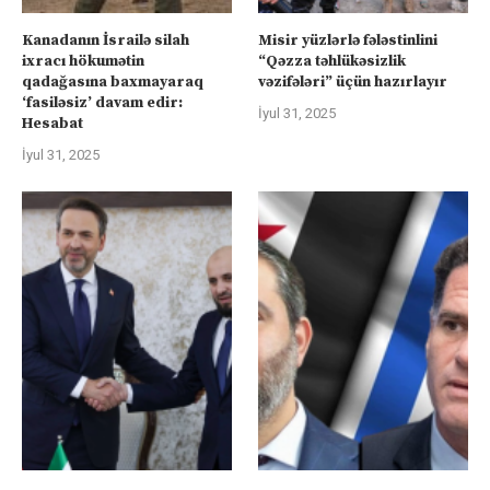
Kanadanın İsrailə silah
Misir yüzlərlə fələstinlini
ixracı hökumətin
“Qəzza təhlükəsizlik
qadağasına baxmayaraq
vəzifələri” üçün hazırlayır
‘fasiləsiz’ davam edir:
İyul 31, 2025
Hesabat
İyul 31, 2025