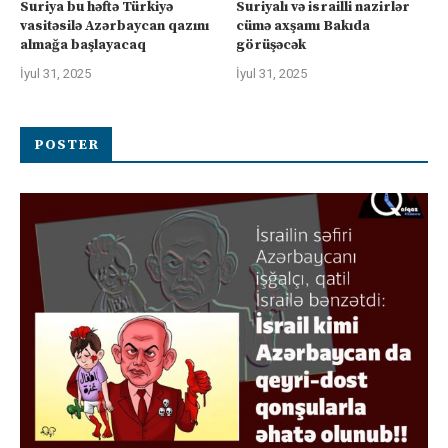
Suriya bu həftə Türkiyə
Suriyalı və israilli nazirlər
vasitəsilə Azərbaycan qazını
cümə axşamı Bakıda
almağa başlayacaq
görüşəcək
İyul 31, 2025
İyul 31, 2025
POSTER