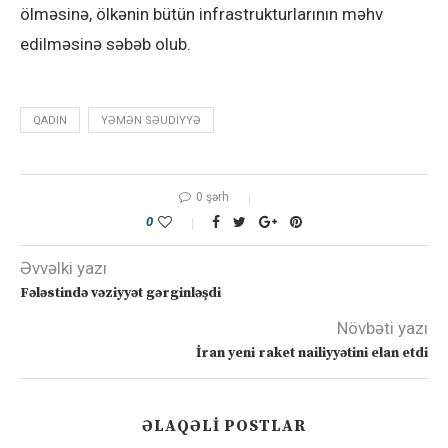
ölməsinə, ölkənin bütün infrastrukturlarının məhv
edilməsinə səbəb olub.
QADIN
YƏMƏN SƏUDIYYƏ
0 şərh
0
Əvvəlki yazı
Fələstində vəziyyət gərginləşdi
Növbəti yazı
İran yeni raket nailiyyətini elan etdi
ƏLAQƏLI POSTLAR