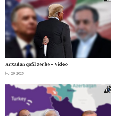
Arxadan qəfil zərbə – Video
İyul 29, 2025