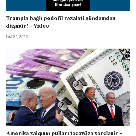
Trampla bağlı pedofil rəzaləti gündəmdən
düşmür! – Video
İyul 24, 2025
Amerika xalqının pulları təcavüzə xərclənir –