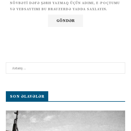
NÖVBƏTI DƏFƏ ŞƏRH YAZMAQ ÜÇÜN ADIMI, E-POÇTUMU
VƏ VEBSAYTIMI BU BRAUZERDƏ YADDA SAXLAYIN.
Search
SON ƏLAVƏLƏR