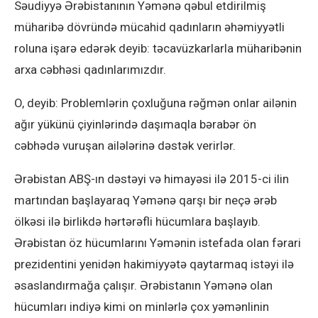
Səudiyyə Ərəbistanının Yəmənə qəbul etdirilmiş
müharibə dövründə mücahid qadınların əhəmiyyətli
roluna işarə edərək deyib: təcavüzkarlarla müharibənin
arxa cəbhəsi qadınlarımızdır.
O, deyib: Problemlərin çoxluğuna rəğmən onlar ailənin
ağır yükünü çiyinlərində daşımaqla bərabər ön
cəbhədə vuruşan ailələrinə dəstək verirlər.
Ərəbistan ABŞ-ın dəstəyi və himayəsi ilə 2015-ci ilin
martından başlayaraq Yəmənə qarşı bir neçə ərəb
ölkəsi ilə birlikdə hərtərəfli hücumlara başlayıb.
Ərəbistan öz hücumlarını Yəmənin istefada olan fərari
prezidentini yenidən hakimiyyətə qaytarmaq istəyi ilə
əsaslandırmağa çalışır. Ərəbistanın Yəmənə olan
hücumları indiyə kimi on minlərlə çox yəmənlinin