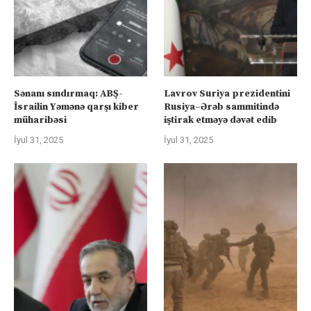
Sənanı sındırmaq: ABŞ-
Lavrov Suriya prezidentini
İsrailin Yəmənə qarşı kiber
Rusiya–Ərəb sammitində
müharibəsi
iştirak etməyə dəvət edib
İyul 31, 2025
İyul 31, 2025