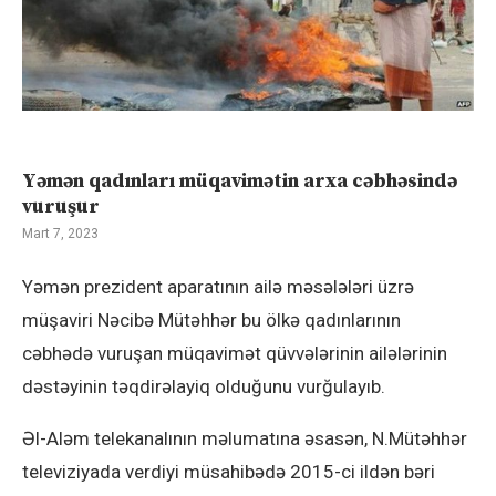
Yəmən qadınları müqavimətin arxa cəbhəsində
vuruşur
Mart 7, 2023
Yəmən prezident aparatının ailə məsələləri üzrə
müşaviri Nəcibə Mütəhhər bu ölkə qadınlarının
cəbhədə vuruşan müqavimət qüvvələrinin ailələrinin
dəstəyinin təqdirəlayiq olduğunu vurğulayıb.
Əl-Aləm telekanalının məlumatına əsasən, N.Mütəhhər
televiziyada verdiyi müsahibədə 2015-ci ildən bəri