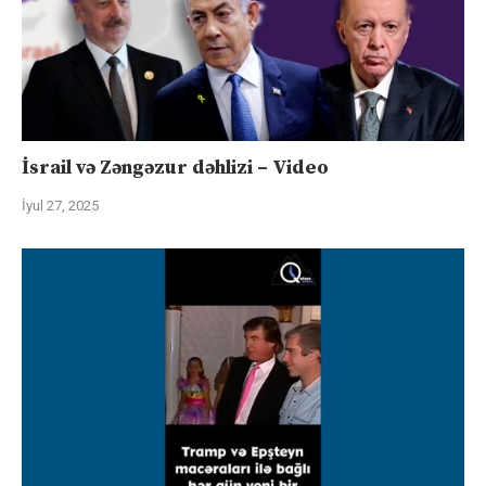
İsrail və Zəngəzur dəhlizi – Video
İyul 27, 2025