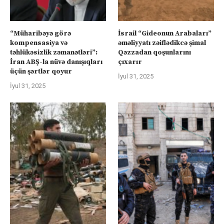
“Müharibəyə görə
İsrail “Gideonun Arabaları”
kompensasiya və
əməliyyatı zəiflədikcə şimal
təhlükəsizlik zəmanətləri”:
Qəzzadan qoşunlarını
İran ABŞ-la nüvə danışıqları
çıxarır
üçün şərtlər qoyur
İyul 31, 2025
İyul 31, 2025