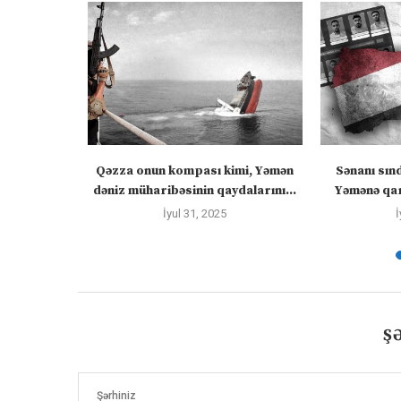
 “silahları
Qəzza onun kompası kimi, Yəmən
Sənanı sın
zadakı...
dəniz müharibəsinin qaydalarını...
Yəmənə qar
İyul 31, 2025
İ
Ş