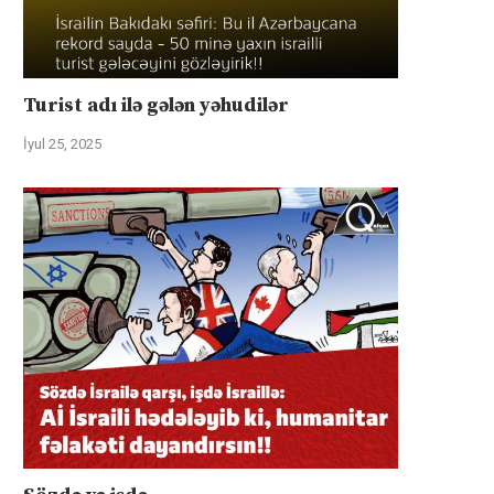
Turist adı ilə gələn yəhudilər
İyul 25, 2025