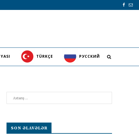
YASI
TÜRKÇE
PУССКИЙ
Search
SON ƏLAVƏLƏR