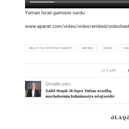
Yəmən İsrail gəmisini vurdu
www.aparat.com/video/video/embed/videohas
BALLISTIK HIPERSƏS RAKETI
HATIM2
ISRAIL
YƏ
0 şərh
Əvvəlki yazı
Xalid Məşəl: Əl Əqsa Tufanı azadlıq
mərhələsinin kulminasiya nöqtəsidir
ƏLAQƏ