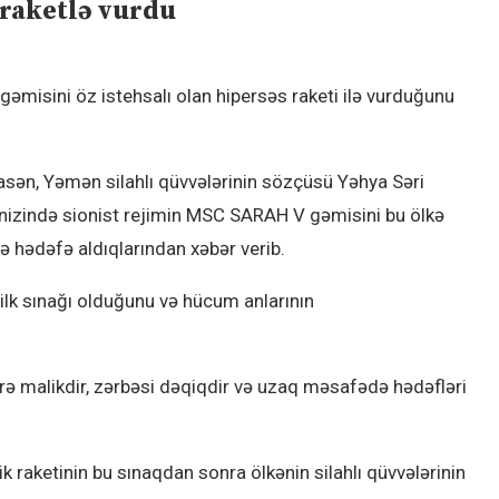
 raketlə vurdu
 gəmisini öz istehsalı olan hipersəs raketi ilə vurduğunu
sən, Yəmən silahlı qüvvələrinin sözçüsü Yəhya Səri
izində sionist rejimin MSC SARAH V gəmisini bu ölkə
ilə hədəfə aldıqlarından xəbər verib.
ilk sınağı olduğunu və hücum anlarının
rə malikdir, zərbəsi dəqiqdir və uzaq məsafədə hədəfləri
 raketinin bu sınaqdan sonra ölkənin silahlı qüvvələrinin