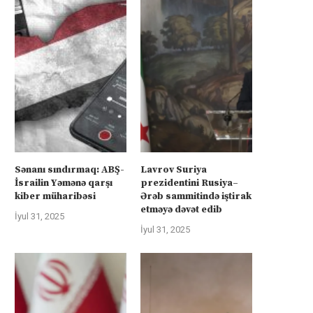
Sənanı sındırmaq: ABŞ-
Lavrov Suriya
İsrailin Yəmənə qarşı
prezidentini Rusiya–
kiber müharibəsi
Ərəb sammitində iştirak
etməyə dəvət edib
İyul 31, 2025
İyul 31, 2025