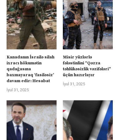
Kanadanın İsrailə silah
Misir yüzlərlə
ixracı hökumətin
fələstinlini “Qəzza
qadağasına
təhlükəsizlik vəzifələri”
baxmayaraq ‘fasiləsiz’
üçün hazırlayır
davam edir: Hesabat
İyul 31, 2025
İyul 31, 2025