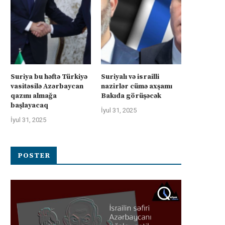
Suriya bu həftə Türkiyə
Suriyalı və israilli
vasitəsilə Azərbaycan
nazirlər cümə axşamı
qazını almağa
Bakıda görüşəcək
üharibəyə görə kompensasiya və
Kanadanın İsrailə silah ixra
başlayacaq
təhlükəsizlik zəmanətləri”: İran
hökumətin qadağasına baxma
İyul 31, 2025
ABŞ-la...
‘fasiləsiz’...
İyul 31, 2025
İyul 31, 2025
İyul 31, 2025
POSTER