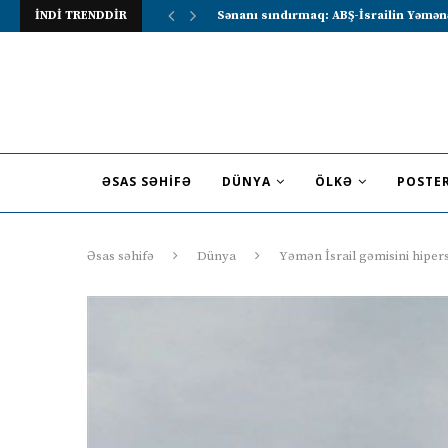
İNDİ TRENDDİR
Lavrov Suriya prezidentini Rusiya–Ərə
ƏSAS SƏHIFƏ
DÜNYA
ÖLKƏ
POSTE
Əsas səhifə
Dünya
Yəmən İsrail gəmisini hiper