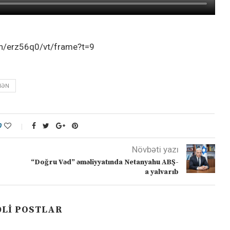
h/erz56q0/vt/frame?t=9
MƏN
0
Növbəti yazı
“Doğru Vəd” əməliyyatında Netanyahu ABŞ-
a yalvarıb
LI POSTLAR