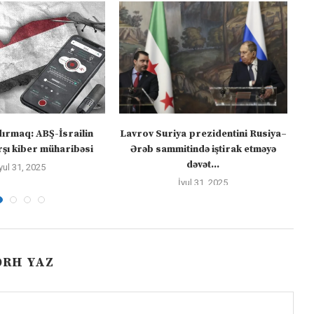
dırmaq: ABŞ-İsrailin
Lavrov Suriya prezidentini Rusiya–
“M
şı kiber müharibəsi
Ərəb sammitində iştirak etməyə
dəvət...
yul 31, 2025
İyul 31, 2025
ƏRH YAZ