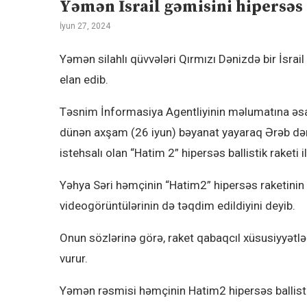
Yəmən İsrail gəmisini hipersəs
İyun 27, 2024
Yəmən silahlı qüvvələri Qırmızı Dənizdə bir İsrail
elan edib.
Təsnim İnformasiya Agentliyinin məlumatına əsa
dünən axşam (26 iyun) bəyanat yayaraq Ərəb dən
istehsalı olan “Hatim 2” hipersəs ballistik raketi 
Yəhya Səri həmçinin “Hatim2” hipersəs raketinin 
videogörüntülərinin də təqdim edildiyini deyib.
Onun sözlərinə görə, raket qabaqcıl xüsusiyyətlə
vurur.
Yəmən rəsmisi həmçinin Hatim2 hipersəs ballistik