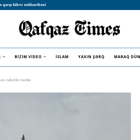
b sammitində iştirak etməyə dəvət...
R
BIZIM VIDEO
İSLAM
YAXIN ŞƏRQ
MARAQ DÜN
səs raketlə vurdu