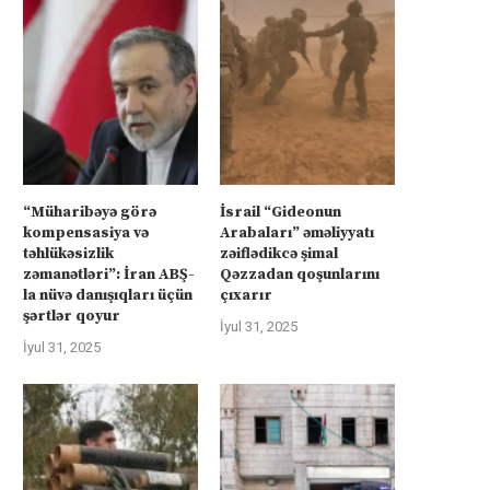
“Müharibəyə görə
İsrail “Gideonun
kompensasiya və
Arabaları” əməliyyatı
təhlükəsizlik
zəiflədikcə şimal
zəmanətləri”: İran ABŞ-
Qəzzadan qoşunlarını
la nüvə danışıqları üçün
çıxarır
şərtlər qoyur
İyul 31, 2025
İyul 31, 2025