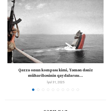
”
Qəzza onun kompası kimi, Yəmən dəniz
S
müharibəsinin qaydalarını...
İyul 31, 2025