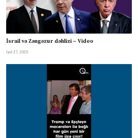
İsrail və Zəngəzur dəhlizi – Video
İyul 27, 2025