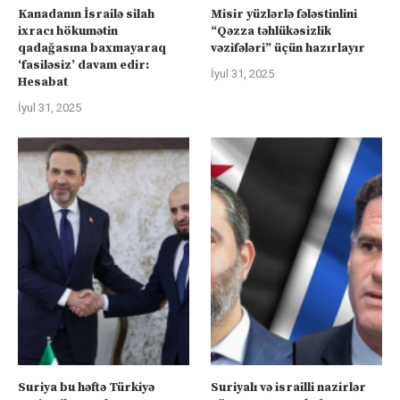
Kanadanın İsrailə silah
Misir yüzlərlə fələstinlini
ixracı hökumətin
“Qəzza təhlükəsizlik
qadağasına baxmayaraq
vəzifələri” üçün hazırlayır
‘fasiləsiz’ davam edir:
İyul 31, 2025
Hesabat
İyul 31, 2025
Suriya bu həftə Türkiyə
Suriyalı və israilli nazirlər