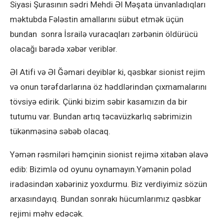
Siyasi Şurasının sədri Mehdi Əl Məşata ünvanladıqları
məktubda Fələstin amallarını sübut etmək üçün
bundan sonra İsrailə vuracaqları zərbənin öldürücü
olacağı barədə xəbər veriblər.
Əl Atifi və Əl Ğəmari deyiblər ki, qəsbkar sionist rejim
və onun tərəfdarlarına öz həddlərindən çıxmamalarını
tövsiyə edirik. Çünki bizim səbir kasamızın da bir
tutumu var. Bundan artıq təcavüzkarlıq səbrimizin
tükənməsinə səbəb olacaq.
Yəmən rəsmiləri həmçinin sionist rejimə xitabən əlavə
edib: Bizimlə od oyunu oynamayın.Yəmənin polad
iradəsindən xəbəriniz yoxdurmu. Biz verdiyimiz sözün
arxasındayıq. Bundan sonrakı hücumlarımız qəsbkar
rejimi məhv edəcək.