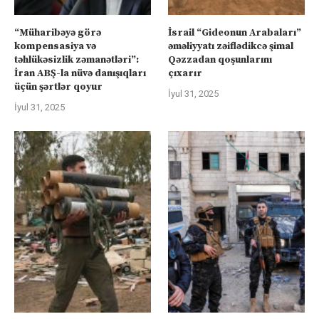
“Müharibəyə görə
İsrail “Gideonun Arabaları”
kompensasiya və
əməliyyatı zəiflədikcə şimal
təhlükəsizlik zəmanətləri”:
Qəzzadan qoşunlarını
İran ABŞ-la nüvə danışıqları
çıxarır
üçün şərtlər qoyur
İyul 31, 2025
İyul 31, 2025