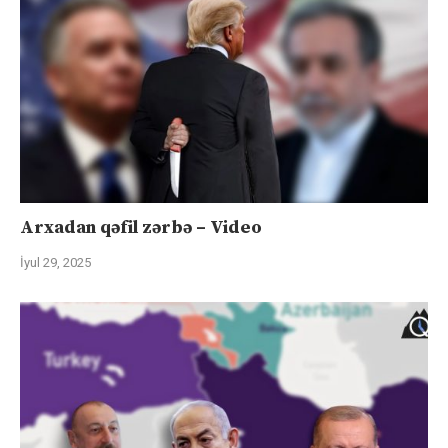
Arxadan qəfil zərbə – Video
İyul 29, 2025