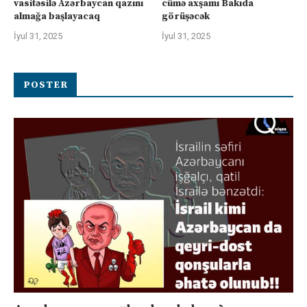
vasitəsilə Azərbaycan qazını
cümə axşamı Bakıda
almağa başlayacaq
görüşəcək
İyul 31, 2025
İyul 31, 2025
POSTER