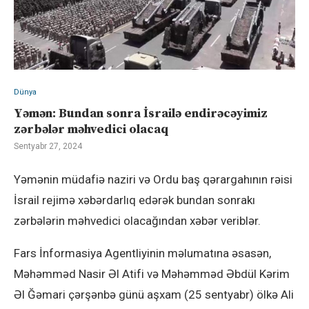
Dünya
Yəmən: Bundan sonra İsrailə endirəcəyimiz
zərbələr məhvedici olacaq
Sentyabr 27, 2024
Yəmənin müdafiə naziri və Ordu baş qərargahının rəisi
İsrail rejimə xəbərdarlıq edərək bundan sonrakı
zərbələrin məhvedici olacağından xəbər veriblər.
Fars İnformasiya Agentliyinin məlumatına əsasən,
Məhəmməd Nasir Əl Atifi və Məhəmməd Əbdül Kərim
Əl Ğəmari çərşənbə günü aşxam (25 sentyabr) ölkə Ali