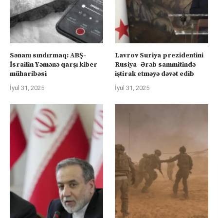
Sənanı sındırmaq: ABŞ-
Lavrov Suriya prezidentini
İsrailin Yəmənə qarşı kiber
Rusiya–Ərəb sammitində
müharibəsi
iştirak etməyə dəvət edib
İyul 31, 2025
İyul 31, 2025