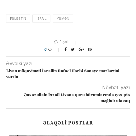
FƏLƏSTIN
ISRAIL
YƏMƏN
0 şərh
0
Əvvəlki yazı
Livan müqaviməti İsrailin Rafael Hərbi Sənaye mərkəzini
vurdu
Növbəti yazı
Ənsarullah: İsrail Livana quru hücumlarında çox pis
məğlub olacaq
ƏLAQƏLI POSTLAR