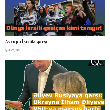
Avropa İsrailə qarşı
İyul 22, 2025