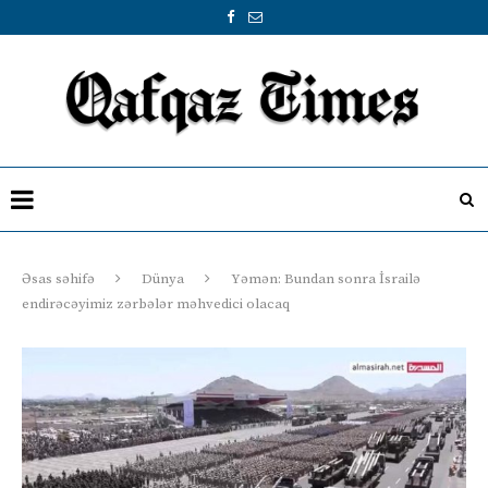
Əsas səhifə
Dünya
Yəmən: Bundan sonra İsrailə
endirəcəyimiz zərbələr məhvedici olacaq