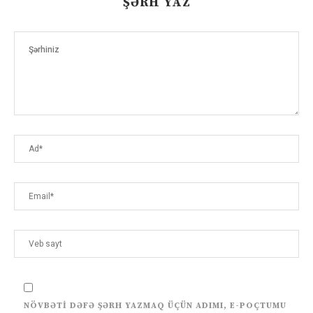
ŞƏRH YAZ
NÖVBƏTI DƏFƏ ŞƏRH YAZMAQ ÜÇÜN ADIMI, E-POÇTUMU