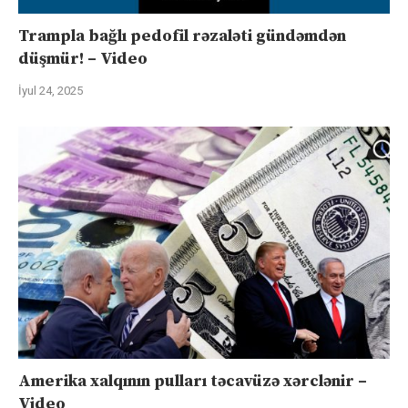
Trampla bağlı pedofil rəzaləti gündəmdən
düşmür! – Video
İyul 24, 2025
Amerika xalqının pulları təcavüzə xərclənir –
Video