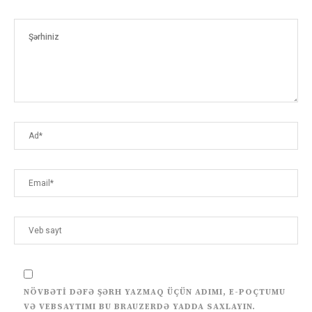
NÖVBƏTI DƏFƏ ŞƏRH YAZMAQ ÜÇÜN ADIMI, E-POÇTUMU
VƏ VEBSAYTIMI BU BRAUZERDƏ YADDA SAXLAYIN.