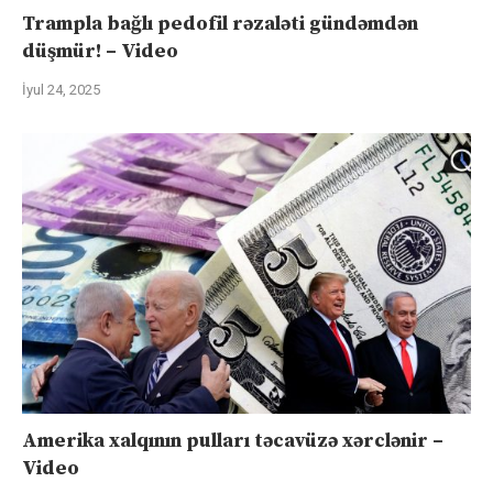
Trampla bağlı pedofil rəzaləti gündəmdən
düşmür! – Video
İyul 24, 2025
Amerika xalqının pulları təcavüzə xərclənir –
Video