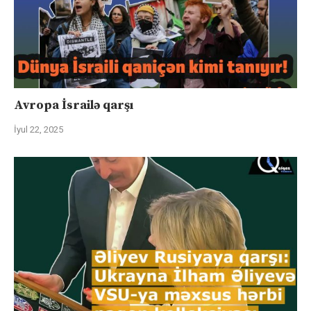
Avropa İsrailə qarşı
İyul 22, 2025