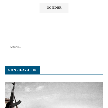
Search
SON ƏLAVƏLƏR