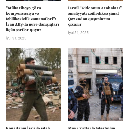
“Müharibəyə görə
İsrail “Gideonun Arabaları”
kompensasiya və
əməliyyatı zəiflədikcə şimal
təhlükəsizlik zəmanətləri”:
Qəzzadan qoşunlarını
İran ABŞ-la nüvə danışıqları
çıxarır
üçün şərtlər qoyur
İyul 31, 2025
İyul 31, 2025
Kanadanın İsrailə silah
Misir yüzlərlə fələstinlini