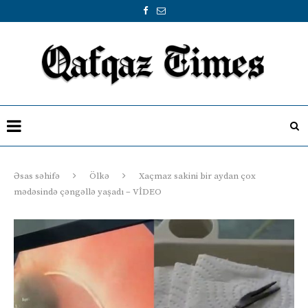
Əsas səhifə
Ölkə
Xaçmaz sakini bir aydan çox
mədəsində çəngəllə yaşadı – VİDEO