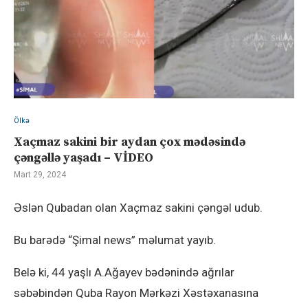
Ölkə
Xaçmaz sakini bir aydan çox mədəsində
çəngəllə yaşadı – VİDEO
Mart 29, 2024
Əslən Qubadan olan Xaçmaz sakini çəngəl udub.
Bu barədə “Şimal news” məlumat yayıb.
Belə ki, 44 yaşlı A.Ağayev bədənində ağrılar
səbəbindən Quba Rayon Mərkəzi Xəstəxanasına