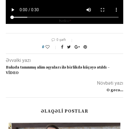
0 şərh
0
Əvvəlki yazı
Bakıda tanınmış alim əşyaları ilə birlikdə küçəyə atıldı –
VİDEO
Növbəti yazı
O gecə…
ƏLAQƏLI POSTLAR