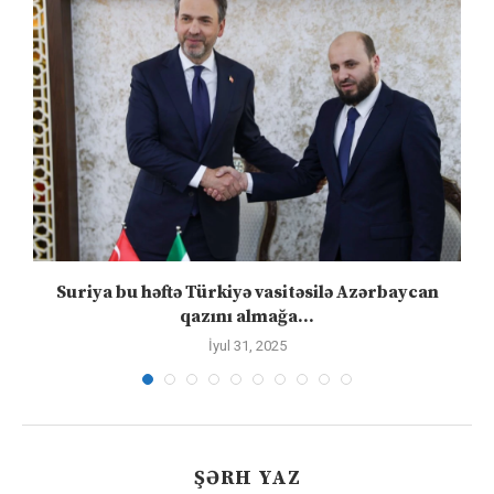
ə
Suriya bu həftə Türkiyə vasitəsilə Azərbaycan
qazını almağa...
İyul 31, 2025
ŞƏRH YAZ