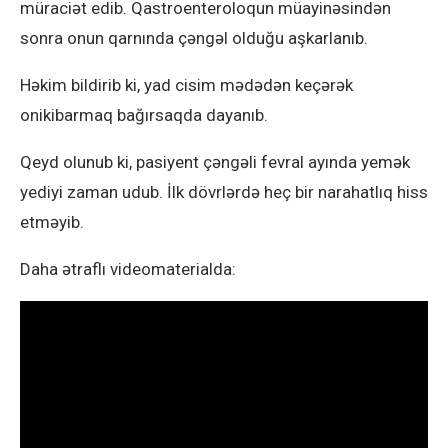
müraciət edib. Qastroenteroloqun müayinəsindən
sonra onun qarnında çəngəl olduğu aşkarlanıb.
Həkim bildirib ki, yad cisim mədədən keçərək
onikibarmaq bağırsaqda dayanıb.
Qeyd olunub ki, pasiyent çəngəli fevral ayında yemək
yediyi zaman udub. İlk dövrlərdə heç bir narahatlıq hiss
etməyib.
Daha ətraflı videomaterialda: