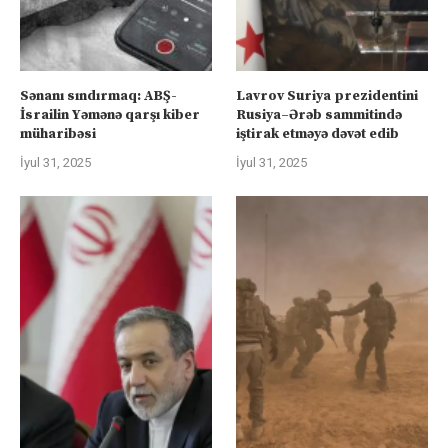
Sənanı sındırmaq: ABŞ-
Lavrov Suriya prezidentini
İsrailin Yəmənə qarşı kiber
Rusiya–Ərəb sammitində
müharibəsi
iştirak etməyə dəvət edib
İyul 31, 2025
İyul 31, 2025