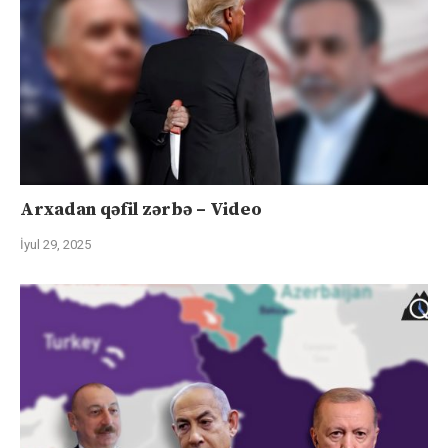
Arxadan qəfil zərbə – Video
İyul 29, 2025