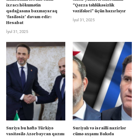
ixracı hökumətin
“Qəzza təhlükəsizlik
qadağasına baxmayaraq
vəzifələri” üçün hazırlayır
‘fasiləsiz’ davam edir:
İyul 31, 2025
Hesabat
İyul 31, 2025
Suriya bu həftə Türkiyə
Suriyalı və israilli nazirlər
vasitəsilə Azərbaycan qazını
cümə axşamı Bakıda