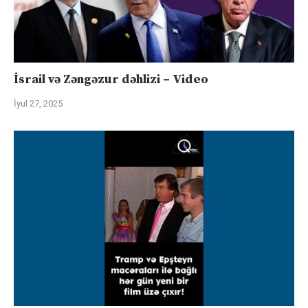
İsrail və Zəngəzur dəhlizi – Video
İyul 27, 2025