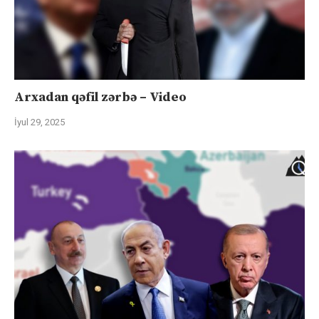
Arxadan qəfil zərbə – Video
İyul 29, 2025