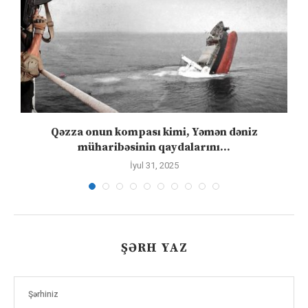
n
Qəzza onun kompası kimi, Yəmən dəniz
S
müharibəsinin qaydalarını...
İyul 31, 2025
ŞƏRH YAZ