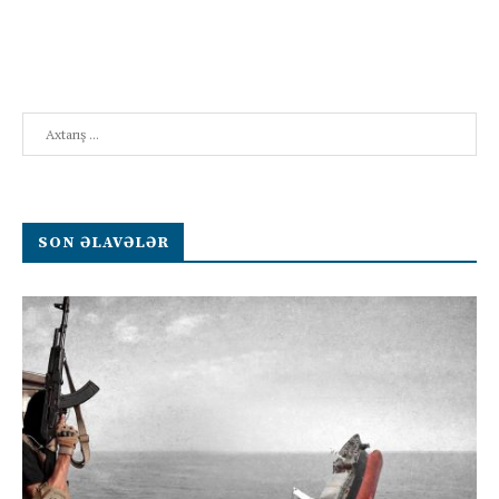
Search
SON ƏLAVƏLƏR