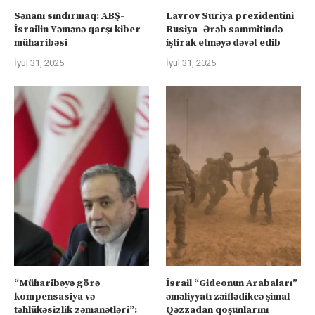
Sənanı sındırmaq: ABŞ-
Lavrov Suriya prezidentini
İsrailin Yəmənə qarşı kiber
Rusiya–Ərəb sammitində
müharibəsi
iştirak etməyə dəvət edib
İyul 31, 2025
İyul 31, 2025
“Müharibəyə görə
İsrail “Gideonun Arabaları”
kompensasiya və
əməliyyatı zəiflədikcə şimal
təhlükəsizlik zəmanətləri”:
Qəzzadan qoşunlarını