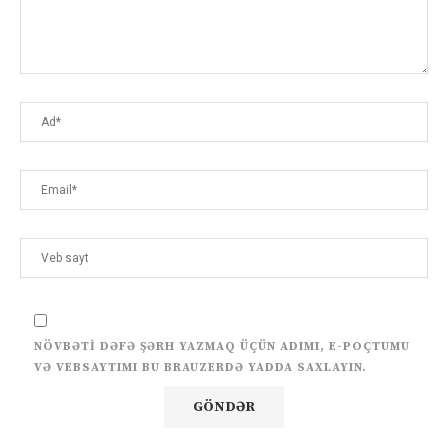
NÖVBƏTI DƏFƏ ŞƏRH YAZMAQ ÜÇÜN ADIMI, E-POÇTUMU
VƏ VEBSAYTIMI BU BRAUZERDƏ YADDA SAXLAYIN.