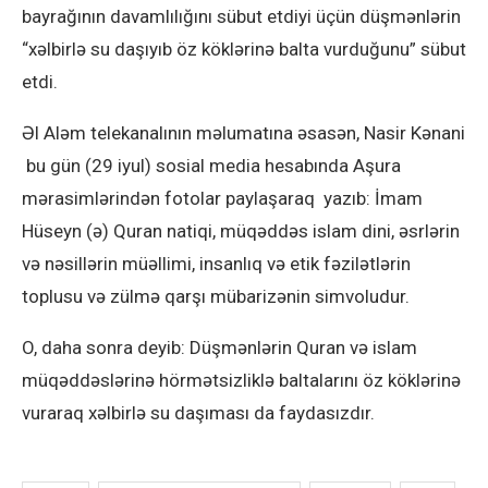
bayrağının davamlılığını sübut etdiyi üçün düşmənlərin
“xəlbirlə su daşıyıb öz köklərinə balta vurduğunu” sübut
etdi.
Əl Aləm telekanalının məlumatına əsasən, Nasir Kənani
bu gün (29 iyul) sosial media hesabında Aşura
mərasimlərindən fotolar paylaşaraq yazıb: İmam
Hüseyn (ə) Quran natiqi, müqəddəs islam dini, əsrlərin
və nəsillərin müəllimi, insanlıq və etik fəzilətlərin
toplusu və zülmə qarşı mübarizənin simvoludur.
O, daha sonra deyib: Düşmənlərin Quran və islam
müqəddəslərinə hörmətsizliklə baltalarını öz köklərinə
vuraraq xəlbirlə su daşıması da faydasızdır.