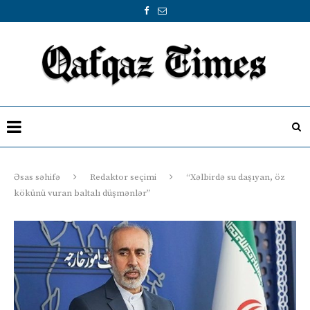
Əsas səhifə
Redaktor seçimi
“Xəlbirdə su daşıyan, öz
kökünü vuran baltalı düşmənlər”