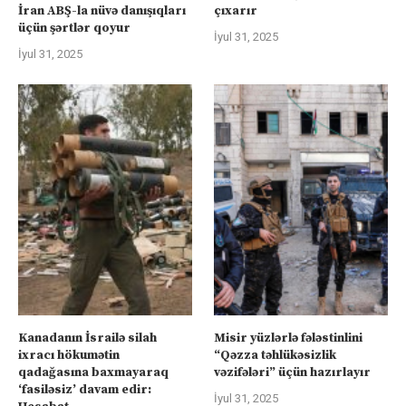
İran ABŞ-la nüvə danışıqları
çıxarır
üçün şərtlər qoyur
İyul 31, 2025
İyul 31, 2025
Kanadanın İsrailə silah
Misir yüzlərlə fələstinlini
ixracı hökumətin
“Qəzza təhlükəsizlik
qadağasına baxmayaraq
vəzifələri” üçün hazırlayır
‘fasiləsiz’ davam edir:
İyul 31, 2025