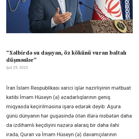
“Xəlbirdə su daşıyan, öz kökünü vuran baltalı
düşmənlər”
İyul 29, 2023
İran İslam Respublikası xarici işlər nazirliyinin mətbuat
katibi İmam Hüseyn (ə) əzadarlıqlarının geniş
miqyasda keçirilməsinə işarə edərək deyib: Aşura
günü dünyanın hər guşəsində ötən illərə nisbətən daha
da izdihamlı keçdiyini nəzərə alaraq bir daha ilahi
iradə, Quran və İmam Hüseyn (ə) davamçılarının