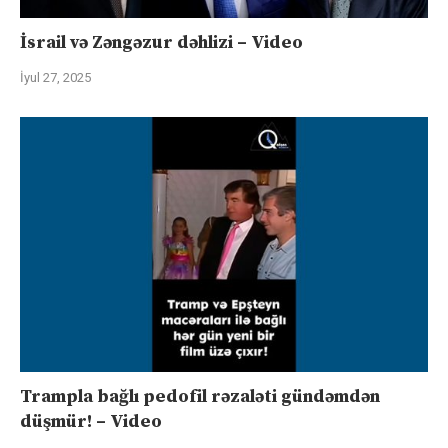
İsrail və Zəngəzur dəhlizi – Video
İyul 27, 2025
Trampla bağlı pedofil rəzaləti gündəmdən
düşmür! – Video