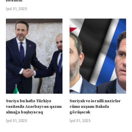
Hesabat
İyul 31, 2025
Suriya bu həftə Türkiyə
Suriyalı və israilli nazirlər
vasitəsilə Azərbaycan qazını
cümə axşamı Bakıda
almağa başlayacaq
görüşəcək
İyul 31, 2025
İyul 31, 2025