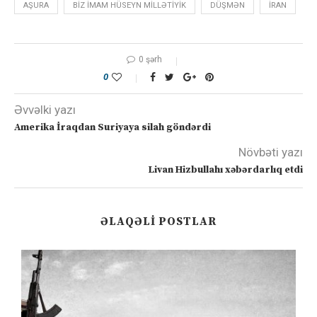
AŞURA
BIZ IMAM HÜSEYN MILLƏTIYIK
DÜŞMƏN
IRAN
0 şərh
0
Əvvəlki yazı
Amerika İraqdan Suriyaya silah göndərdi
Növbəti yazı
Livan Hizbullahı xəbərdarlıq etdi
ƏLAQƏLI POSTLAR