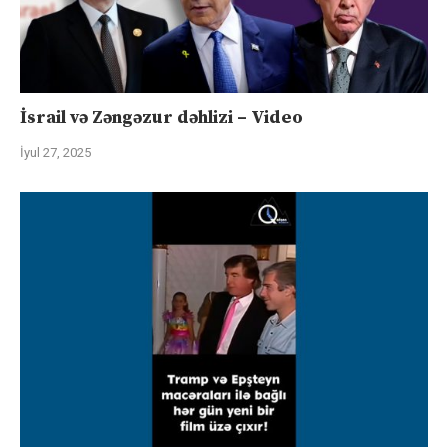
İsrail və Zəngəzur dəhlizi – Video
İyul 27, 2025