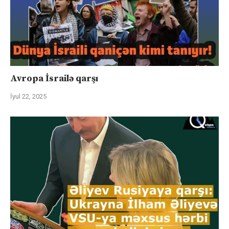
Avropa İsrailə qarşı
İyul 22, 2025