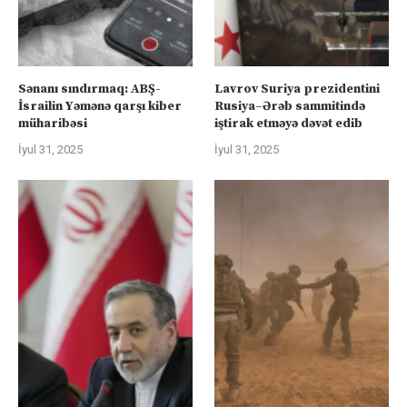
Sənanı sındırmaq: ABŞ-
Lavrov Suriya prezidentini
İsrailin Yəmənə qarşı kiber
Rusiya–Ərəb sammitində
müharibəsi
iştirak etməyə dəvət edib
İyul 31, 2025
İyul 31, 2025