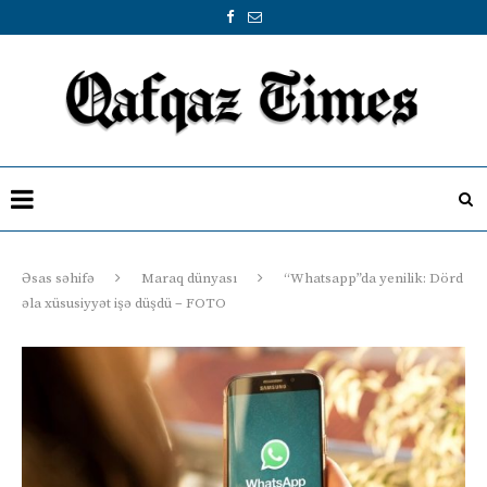
Əsas səhifə
Maraq dünyası
“Whatsapp”da yenilik: Dörd
əla xüsusiyyət işə düşdü – FOTO