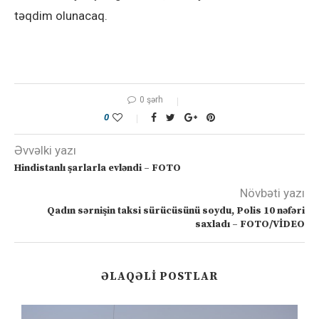
təqdim olunacaq.
0 şərh
0
Əvvəlki yazı
Hindistanlı şarlarla evləndi – FOTO
Növbəti yazı
Qadın sərnişin taksi sürücüsünü soydu, Polis 10 nəfəri
saxladı – FOTO/VİDEO
ƏLAQƏLI POSTLAR