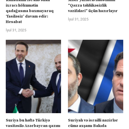
ixracı hökumətin
“Qəzza təhlükəsizlik
qadağasına baxmayaraq
vəzifələri” üçün hazırlayır
‘fasiləsiz’ davam edir:
İyul 31, 2025
Hesabat
İyul 31, 2025
Suriya bu həftə Türkiyə
Suriyalı və israilli nazirlər
vasitəsilə Azərbaycan qazını
cümə axşamı Bakıda