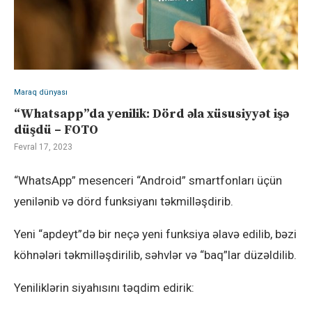
Maraq dünyası
“Whatsapp”da yenilik: Dörd əla xüsusiyyət işə
düşdü – FOTO
Fevral 17, 2023
“WhatsApp” mesenceri “Android” smartfonları üçün
yenilənib və dörd funksiyanı təkmilləşdirib.
Yeni “apdeyt”də bir neçə yeni funksiya əlavə edilib, bəzi
köhnələri təkmilləşdirilib, səhvlər və “baq”lar düzəldilib.
Yeniliklərin siyahısını təqdim edirik: