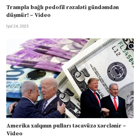
Trampla bağlı pedofil rəzaləti gündəmdən
düşmür! – Video
İyul 24, 2025
Amerika xalqının pulları təcavüzə xərclənir –
Video