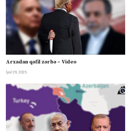
Arxadan qəfil zərbə – Video
İyul 29, 2025