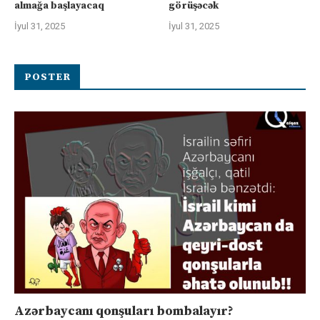
almağa başlayacaq
görüşəcək
İyul 31, 2025
İyul 31, 2025
POSTER
Azərbaycanı qonşuları bombalayır?