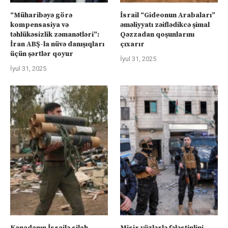
“Müharibəyə görə
İsrail “Gideonun Arabaları”
kompensasiya və
əməliyyatı zəiflədikcə şimal
təhlükəsizlik zəmanətləri”:
Qəzzadan qoşunlarını
İran ABŞ-la nüvə danışıqları
çıxarır
üçün şərtlər qoyur
İyul 31, 2025
İyul 31, 2025
Kanadanın İsrailə silah
Misir yüzlərlə fələstinlini