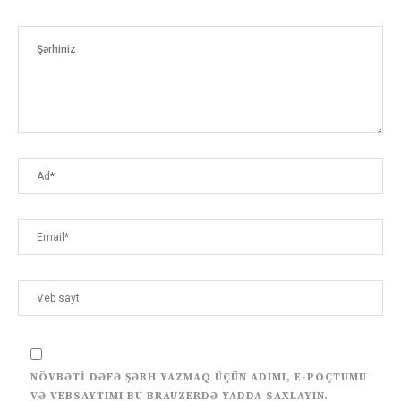
NÖVBƏTI DƏFƏ ŞƏRH YAZMAQ ÜÇÜN ADIMI, E-POÇTUMU
VƏ VEBSAYTIMI BU BRAUZERDƏ YADDA SAXLAYIN.