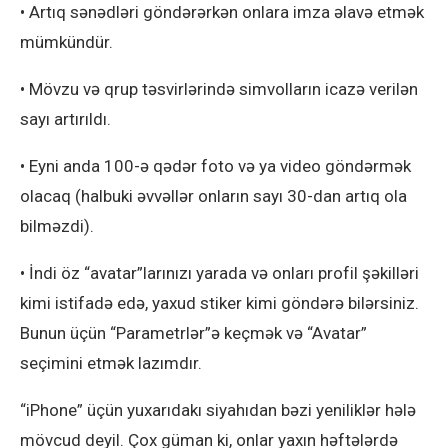
• Artıq sənədləri göndərərkən onlara imza əlavə etmək
mümkündür.
• Mövzu və qrup təsvirlərində simvolların icazə verilən
sayı artırıldı.
• Eyni anda 100-ə qədər foto və ya video göndərmək
olacaq (halbuki əvvəllər onların sayı 30-dan artıq ola
bilməzdi).
• İndi öz “avatar”larınızı yarada və onları profil şəkilləri
kimi istifadə edə, yaxud stiker kimi göndərə bilərsiniz.
Bunun üçün “Parametrlər”ə keçmək və “Avatar”
seçimini etmək lazımdır.
“iPhone” üçün yuxarıdakı siyahıdan bəzi yeniliklər hələ
mövcud deyil. Çox güman ki, onlar yaxın həftələrdə