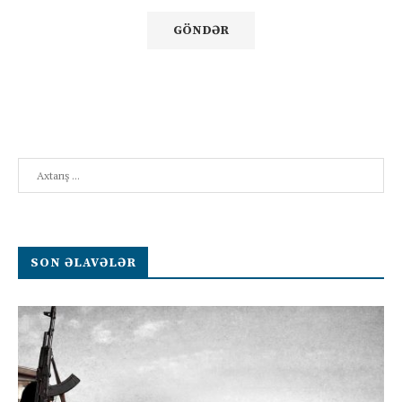
Search
SON ƏLAVƏLƏR