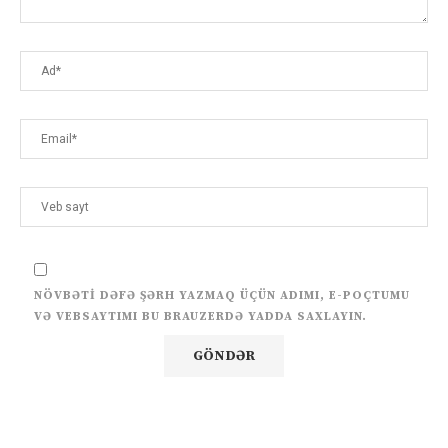
NÖVBƏTI DƏFƏ ŞƏRH YAZMAQ ÜÇÜN ADIMI, E-POÇTUMU
VƏ VEBSAYTIMI BU BRAUZERDƏ YADDA SAXLAYIN.