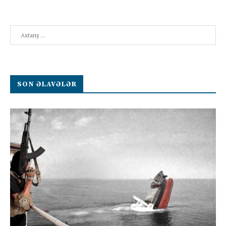
Search
SON ƏLAVƏLƏR