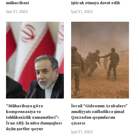
müharibəsi
iştirak etməyə dəvət edib
İyul 31, 2025
İyul 31, 2025
“Müharibəyə görə
İsrail “Gideonun Arabaları”
kompensasiya və
əməliyyatı zəiflədikcə şimal
təhlükəsizlik zəmanətləri”:
Qəzzadan qoşunlarını
İran ABŞ-la nüvə danışıqları
çıxarır
üçün şərtlər qoyur
İyul 31, 2025