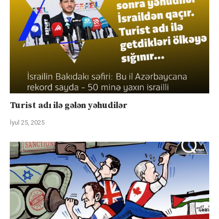
Turist adı ilə gələn yəhudilər
İyul 25, 2025