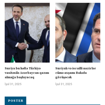
Suriya bu həftə Türkiyə
Suriyalı və israilli nazirlər
vasitəsilə Azərbaycan qazını
cümə axşamı Bakıda
almağa başlayacaq
görüşəcək
İyul 31, 2025
İyul 31, 2025
POSTER