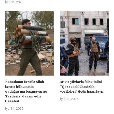
İyul 31, 2025
Kanadanın İsrailə silah
Misir yüzlərlə fələstinlini
ixracı hökumətin
“Qəzza təhlükəsizlik
qadağasına baxmayaraq
vəzifələri” üçün hazırlayır
‘fasiləsiz’ davam edir:
İyul 31, 2025
Hesabat
İyul 31, 2025