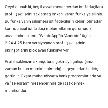
Qeyd olunub ki, beş il əvvəl mesencerdən istifadəçilərə
profil şəkillərini saxlamaq imkanı verən funksiya silinib.
Bu funksiyanın silinməsi istifadəçilərin xəbəri olmadan
konfidensial istifadəçi məlumatlarını qorumaqla
əsaslandırılıb. İndi “WhatsApp”ın “Android” üçün
2.24.4.25 beta versiyasında profil şəkillərinin
skrinşotlarını bloklayan funksiya var.
Profil şəklinizin skrinşotunu çəkməyə çalışdığınız
zaman bunun mümkün olmadığını qeyd edən bildiriş
görünür. Oxşar məhdudiyyətə bank proqramlarında və
ya “Telegram” mesencerində də rast gəlmək
mümkündür.