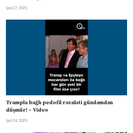
İyul 27, 2025
Trampla bağlı pedofil rəzaləti gündəmdən
düşmür! – Video
İyul 24, 2025