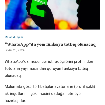
Maraq dünyası
“WhatsApp”da yeni funksiya tətbiq olunacaq
Fevral 23, 2024
WhatsApp”da mesencer istifadəçilərini profilindən
fotoların yayılmasından qoruyan funksiya tətbiq
olunacaq.
Məlumata görə, tərtibatçılar avatorların (profil şəkli)
skrinşotlarının çəkilməsini qadağan etməyə
hazırlaşırlar.