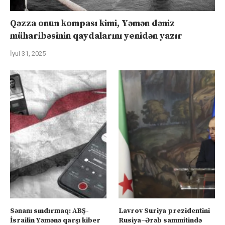
Qəzza onun kompası kimi, Yəmən dəniz
müharibəsinin qaydalarını yenidən yazır
İyul 31, 2025
Sənanı sındırmaq: ABŞ-
Lavrov Suriya prezidentini
İsrailin Yəmənə qarşı kiber
Rusiya–Ərəb sammitində