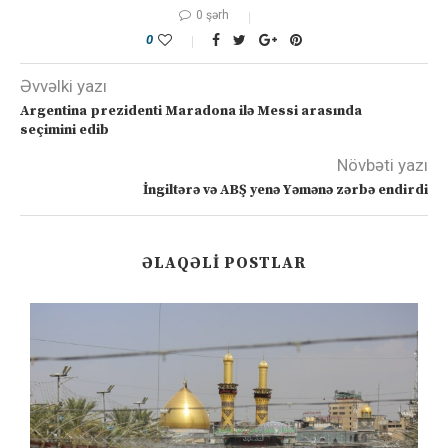
0 şərh
0
Əvvəlki yazı
Argentina prezidenti Maradona ilə Messi arasında
seçimini edib
Növbəti yazı
İngiltərə və ABŞ yenə Yəmənə zərbə endirdi
ƏLAQƏLI POSTLAR