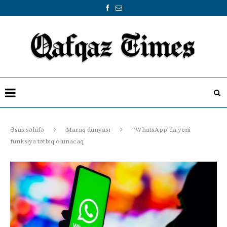
Əsas səhifə
Maraq dünyası
“WhatsApp”da yeni
funksiya tətbiq olunacaq