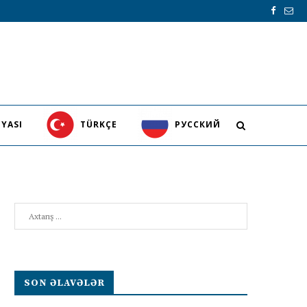
YASI
TÜRKÇE
PУССКИЙ
Search
SON ƏLAVƏLƏR