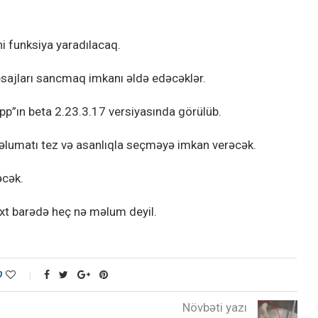
i funksiya yaradılacaq.
sajları sancmaq imkanı əldə edəcəklər.
pp”ın beta 2.23.3.17 versiyasında görülüb.
məlumatı tez və asanlıqla seçməyə imkan verəcək.
əcək.
axt barədə heç nə məlum deyil.
0
Növbəti yazı