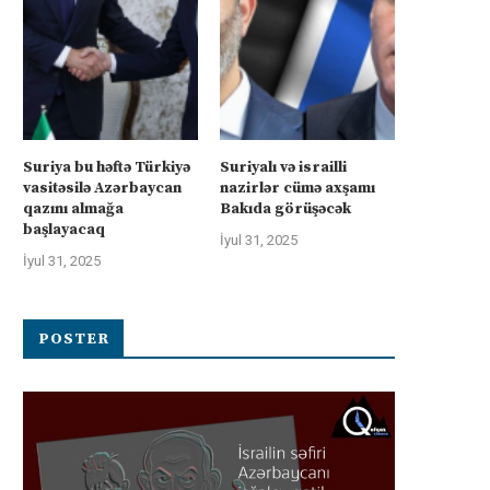
Suriya bu həftə Türkiyə
Suriyalı və israilli
vasitəsilə Azərbaycan
nazirlər cümə axşamı
qazını almağa
Bakıda görüşəcək
başlayacaq
İyul 31, 2025
İyul 31, 2025
POSTER