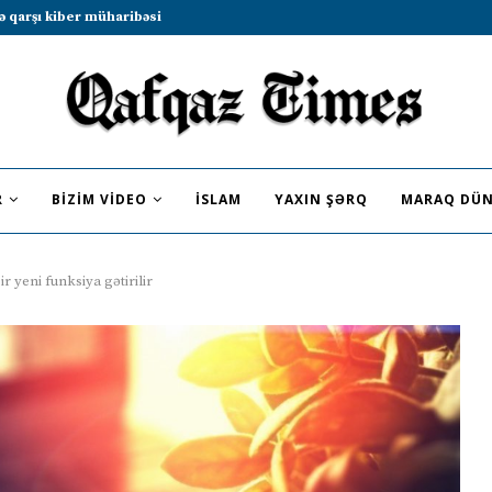
b sammitində iştirak etməyə dəvət...
R
BIZIM VIDEO
İSLAM
YAXIN ŞƏRQ
MARAQ DÜN
 yeni funksiya gətirilir