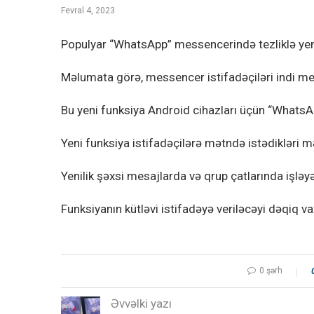
Fevral 4, 2023
Populyar “WhatsApp” messencerində tezliklə yen
Məlumata görə, messencer istifadəçiləri indi me
Bu yeni funksiya Android cihazları üçün “WhatsA
Yeni funksiya istifadəçilərə mətndə istədikləri 
Yenilik şəxsi mesajlarda və qrup çatlarında işləy
Funksiyanın kütləvi istifadəyə veriləcəyi dəqiq v
0 şərh
Əvvəlki yazı