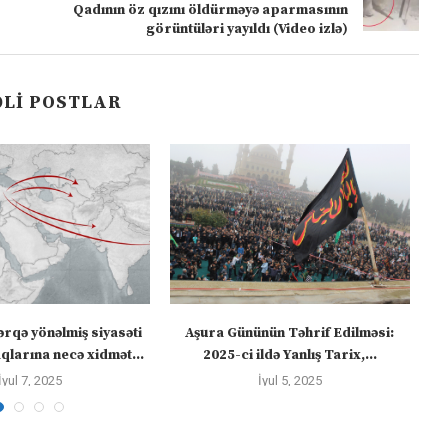
Qadının öz qızını öldürməyə aparmasının
görüntüləri yayıldı (Video izlə)
LI POSTLAR
ərqə yönəlmiş siyasəti
Aşura Gününün Təhrif Edilməsi:
Tü
larına necə xidmət...
2025-ci ildə Yanlış Tarix,...
İyul 7, 2025
İyul 5, 2025