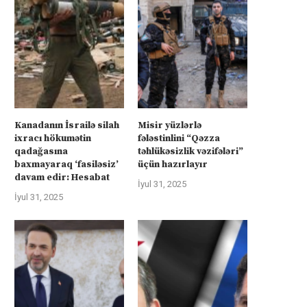
Kanadanın İsrailə silah
Misir yüzlərlə
ixracı hökumətin
fələstinlini “Qəzza
qadağasına
təhlükəsizlik vəzifələri”
baxmayaraq ‘fasiləsiz’
üçün hazırlayır
davam edir: Hesabat
İyul 31, 2025
İyul 31, 2025