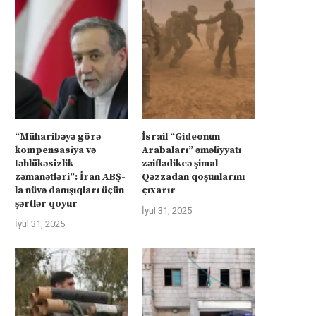
“Müharibəyə görə
İsrail “Gideonun
kompensasiya və
Arabaları” əməliyyatı
təhlükəsizlik
zəiflədikcə şimal
zəmanətləri”: İran ABŞ-
Qəzzadan qoşunlarını
la nüvə danışıqları üçün
çıxarır
şərtlər qoyur
İyul 31, 2025
İyul 31, 2025
rkiyə Afrikanın neft və qazına can
Türkiyə Afrikanın neft və qazın
atır –...
atır –...
İyul 4, 2025
İyul 4, 2025