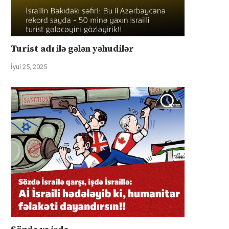
Turist adı ilə gələn yəhudilər
İyul 25, 2025