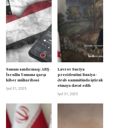
Sənanı sındırmaq: ABŞ-
Lavrov Suriya
İsrailin Yəmənə qarşı
prezidentini Rusiya–
kiber müharibəsi
Ərəb sammitində iştirak
etməyə dəvət edib
İyul 31, 2025
İyul 31, 2025