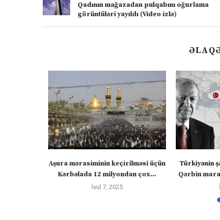
Qadının mağazadan pulqabını oğurlama
görüntüləri yayıldı (Video izlə)
ƏLAQƏ
” – video
Aşura mərasiminin keçirilməsi üçün
Türkiyənin ş
Kərbəlada 12 milyondan çox...
Qərbin maraq
İyul 7, 2025