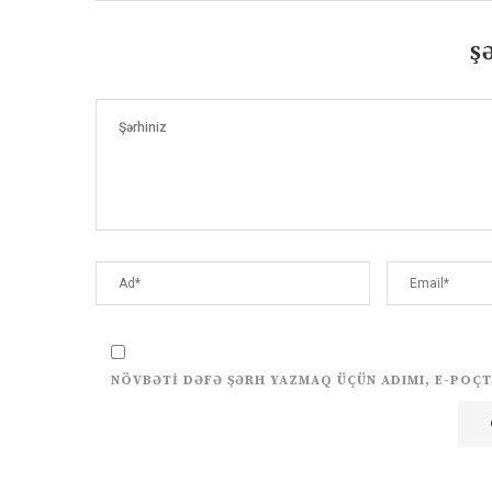
Ş
NÖVBƏTI DƏFƏ ŞƏRH YAZMAQ ÜÇÜN ADIMI, E-POÇT