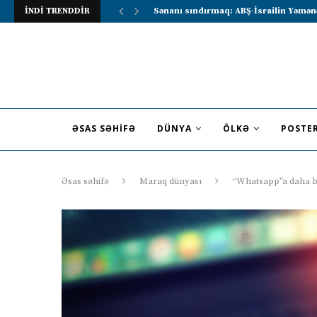
İNDİ TRENDDİR
Lavrov Suriya prezidentini Rusiya–Ərə
ƏSAS SƏHIFƏ
DÜNYA
ÖLKƏ
POSTE
Əsas səhifə
Maraq dünyası
“Whatsapp”a daha bir