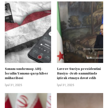
Sənanı sındırmaq: ABŞ-
Lavrov Suriya prezidentini
İsrailin Yəmənə qarşı kiber
Rusiya–Ərəb sammitində
müharibəsi
iştirak etməyə dəvət edib
İyul 31, 2025
İyul 31, 2025