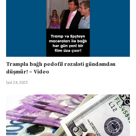
Trampla bağlı pedofil rəzaləti gündəmdən
düşmür! – Video
İyul 24, 2025