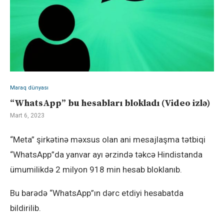
Maraq dünyası
“WhatsApp” bu hesabları blokladı (Video izlə)
Mart 6, 2023
“Meta” şirkətinə məxsus olan ani mesajlaşma tətbiqi
“WhatsApp”da yanvar ayı ərzində təkcə Hindistanda
ümumilikdə 2 milyon 918 min hesab bloklanıb.
Bu barədə “WhatsApp”ın dərc etdiyi hesabatda
bildirilib.