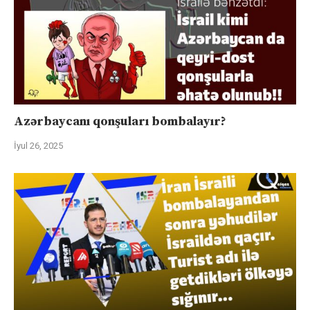
Azərbaycanı qonşuları bombalayır?
İyul 26, 2025