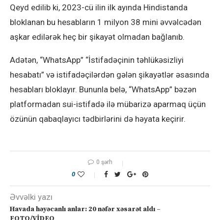
Qeyd edilib ki, 2023-cü ilin ilk ayında Hindistanda
bloklanan bu hesabların 1 milyon 38 mini əvvəlcədən
aşkar edilərək heç bir şikayət olmadan bağlanıb.
Adətən, “WhatsApp” “İstifadəçinin təhlükəsizliyi
hesabatı” və istifadəçilərdən gələn şikayətlər əsasında
hesabları bloklayır. Bununla belə, “WhatsApp” bəzən
platformadan sui-istifadə ilə mübarizə aparmaq üçün
özünün qabaqlayıcı tədbirlərini də həyata keçirir.
0 şərh
0
Əvvəlki yazı
Havada həyəcanlı anlar: 20 nəfər xəsarət aldı –
FOTO/VİDEO