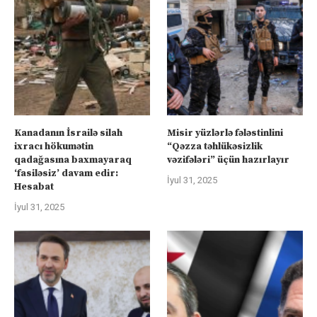
Kanadanın İsrailə silah
Misir yüzlərlə fələstinlini
ixracı hökumətin
“Qəzza təhlükəsizlik
qadağasına baxmayaraq
vəzifələri” üçün hazırlayır
‘fasiləsiz’ davam edir:
İyul 31, 2025
Hesabat
İyul 31, 2025