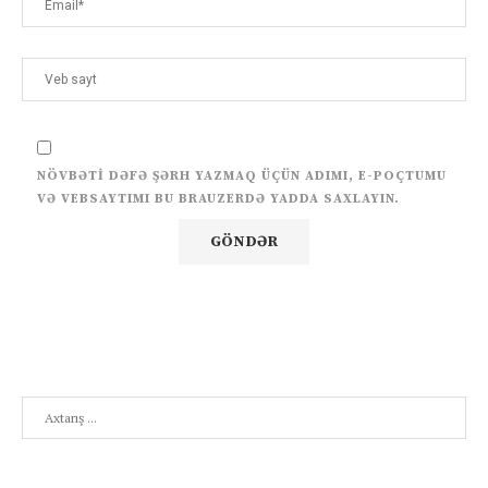
NÖVBƏTI DƏFƏ ŞƏRH YAZMAQ ÜÇÜN ADIMI, E-POÇTUMU
VƏ VEBSAYTIMI BU BRAUZERDƏ YADDA SAXLAYIN.
Search