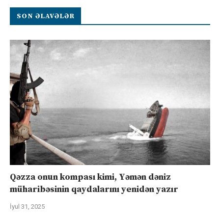
SON ƏLAVƏLƏR
Qəzza onun kompası kimi, Yəmən dəniz
müharibəsinin qaydalarını yenidən yazır
İyul 31, 2025