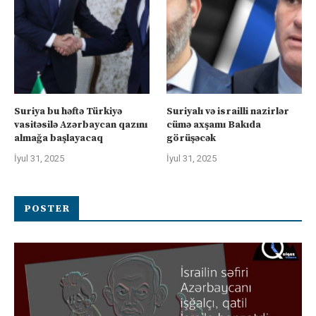
Suriya bu həftə Türkiyə
Suriyalı və israilli nazirlər
vasitəsilə Azərbaycan qazını
cümə axşamı Bakıda
almağa başlayacaq
görüşəcək
İyul 31, 2025
İyul 31, 2025
POSTER