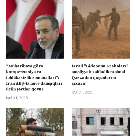
“Müharibəyə görə
İsrail “Gideonun Arabaları”
kompensasiya və
əməliyyatı zəiflədikcə şimal
təhlükəsizlik zəmanətləri”:
Qəzzadan qoşunlarını
İran ABŞ-la nüvə danışıqları
çıxarır
üçün şərtlər qoyur
İyul 31, 2025
İyul 31, 2025