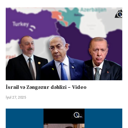
İsrail və Zəngəzur dəhlizi – Video
İyul 27, 2025