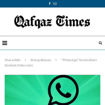
Əsas səhifə
Maraq dünyası
“WhatsApp” bu hesabları
blokladı (Video izlə)