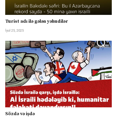
Turist adı ilə gələn yəhudilər
İyul 25, 2025
Sözdə və işdə