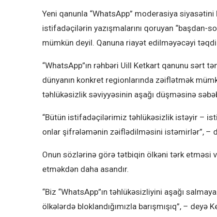
Yeni qanunla “WhatsApp” moderasiya siyasətini 
istifadəçilərin yazışmalarını qoruyan “başdan-s
mümkün deyil. Qanuna riayət edilməyəcəyi təqd
“WhatsApp”ın rəhbəri Uill Ketkart qanunu sərt tən
dünyanın konkret regionlarında zəiflətmək mümkün 
təhlükəsizlik səviyyəsinin aşağı düşməsinə səbə
“Bütün istifadəçilərimiz təhlükəsizlik istəyir – 
onlar şifrələmənin zəiflədilməsini istəmirlər”, – d
Onun sözlərinə görə tətbiqin ölkəni tərk etməsi v
etməkdən daha asandır.
“Biz “WhatsApp”ın təhlükəsizliyini aşağı salmaya
ölkələrdə bloklandığımızla barışmışıq”, – deyə Ke