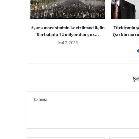
” – video
Aşura mərasiminin keçirilməsi üçün
Türkiyənin ş
Kərbəlada 12 milyondan çox...
Qərbin maraq
İyul 7, 2025
Ş