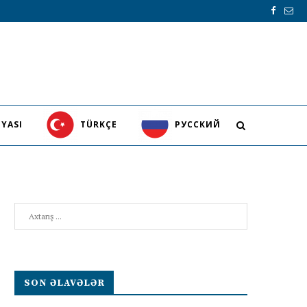
YASI
TÜRKÇE
PУССКИЙ
Search
SON ƏLAVƏLƏR