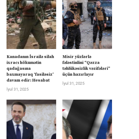
rkiyə Afrikanın neft və qazına can
Türkiyə Afrikanın neft və qazın
atır –...
atır –...
İyul 4, 2025
İyul 4, 2025
Kanadanın İsrailə silah
Misir yüzlərlə
ixracı hökumətin
fələstinlini “Qəzza
qadağasına
təhlükəsizlik vəzifələri”
baxmayaraq ‘fasiləsiz’
üçün hazırlayır
davam edir: Hesabat
İyul 31, 2025
İyul 31, 2025