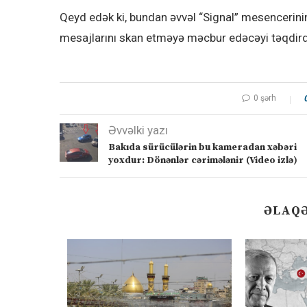
Qeyd edək ki, bundan əvvəl “Signal” mesencerinin
mesajlarını skan etməyə məcbur edəcəyi təqdirdə 
0 şərh
Əvvəlki yazı
Bakıda sürücülərin bu kameradan xəbəri
yoxdur: Dönənlər cərimələnir (Video izlə)
ƏLAQƏ