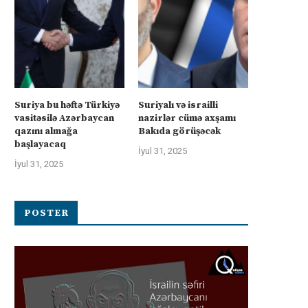
Suriya bu həftə Türkiyə
Suriyalı və israilli
vasitəsilə Azərbaycan
nazirlər cümə axşamı
qazını almağa
Bakıda görüşəcək
başlayacaq
İyul 31, 2025
İyul 31, 2025
POSTER