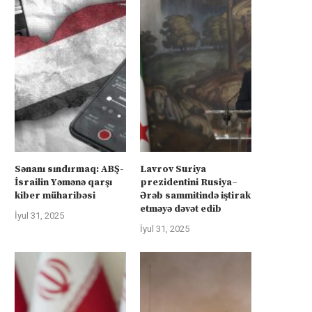
Sənanı sındırmaq: ABŞ-
Lavrov Suriya
İsrailin Yəmənə qarşı
prezidentini Rusiya–
kiber müharibəsi
Ərəb sammitində iştirak
etməyə dəvət edib
İyul 31, 2025
İyul 31, 2025