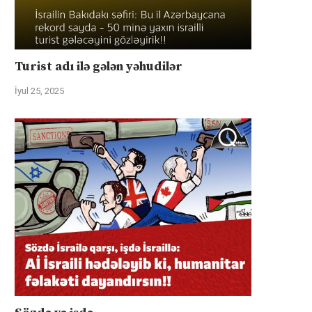
Turist adı ilə gələn yəhudilər
İyul 25, 2025