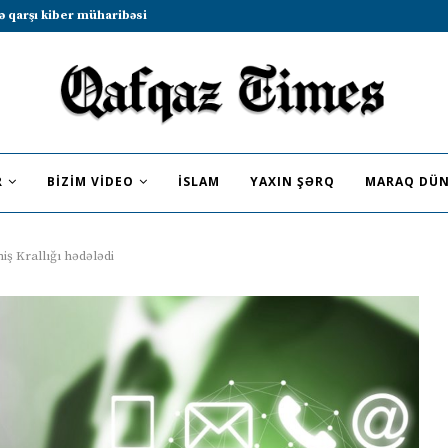
b sammitində iştirak etməyə dəvət...
R
BIZIM VIDEO
İSLAM
YAXIN ŞƏRQ
MARAQ DÜN
ş Krallığı hədələdi