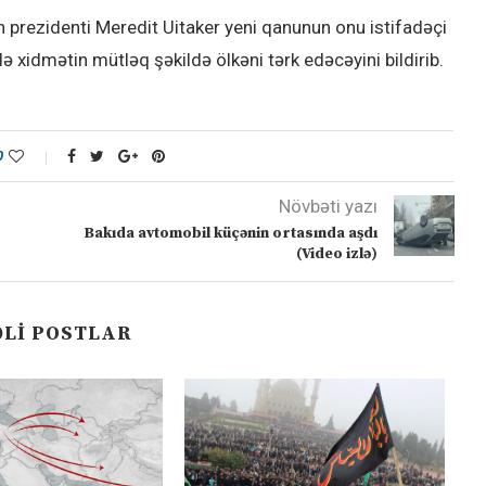
 prezidenti Meredit Uitaker yeni qanunun onu istifadəçi
xidmətin mütləq şəkildə ölkəni tərk edəcəyini bildirib.
0
Növbəti yazı
Bakıda avtomobil küçənin ortasında aşdı
(Video izlə)
LI POSTLAR