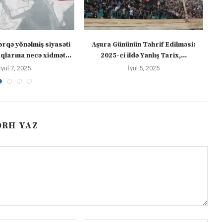
ərqə yönəlmiş siyasəti
Aşura Gününün Təhrif Edilməsi:
Tü
larına necə xidmət...
2025-ci ildə Yanlış Tarix,...
İyul 7, 2025
İyul 5, 2025
ƏRH YAZ