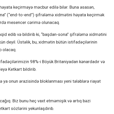
həyata keçirməyə məcbur edilə bilər. Buna əsasən,
ona” (“end-to-end”) şifrələmə xidmətini həyata keçirmək
irdə mesencer cərimə olunacaq.
qid edib və bildirib ki, “başdan-sona” şifrələmə xidmətini
deyil. Üstəlik, bu, xidmətin bütün istifadəçilərinin
b olacaq.
istifadəçilərimizin 98%-i Böyük Britaniyadan kənardadır və
eyə Ketkart bildirib.
ə ya onun ərazisində bloklanması yeni tələblərə riayət
cağıq. Biz bunu heç vaxt etməmişik və artıq bəzi
tkart sözlərini yekunlaşdırıb.