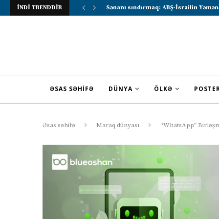
İNDİ TRENDDİR
Lavrov Suriya prezidentini Rusiya–Ərə
ƏSAS SƏHIFƏ
DÜNYA
ÖLKƏ
POSTE
Əsas səhifə
Maraq dünyası
“WhatsApp” Birləşmi