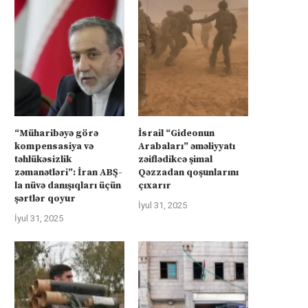
“Müharibəyə görə
İsrail “Gideonun
kompensasiya və
Arabaları” əməliyyatı
təhlükəsizlik
zəiflədikcə şimal
zəmanətləri”: İran ABŞ-
Qəzzadan qoşunlarını
la nüvə danışıqları üçün
çıxarır
şərtlər qoyur
İyul 31, 2025
İyul 31, 2025