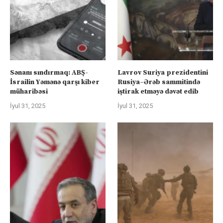
Sənanı sındırmaq: ABŞ-
Lavrov Suriya prezidentini
İsrailin Yəmənə qarşı kiber
Rusiya–Ərəb sammitində
müharibəsi
iştirak etməyə dəvət edib
İyul 31, 2025
İyul 31, 2025