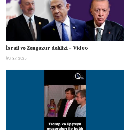
İsrail və Zəngəzur dəhlizi – Video
İyul 27, 2025