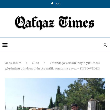
Əsas səhifə
Ölkə
Vətəndaşa verilən inəyin yıxılması
görüntüsü gündəm oldu: Agentlik açıqlama yaydı – FOTO/VİDEO