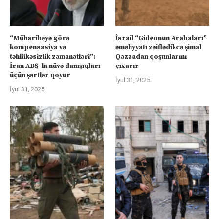
“Müharibəyə görə
İsrail “Gideonun Arabaları”
kompensasiya və
əməliyyatı zəiflədikcə şimal
təhlükəsizlik zəmanətləri”:
Qəzzadan qoşunlarını
İran ABŞ-la nüvə danışıqları
çıxarır
üçün şərtlər qoyur
İyul 31, 2025
İyul 31, 2025