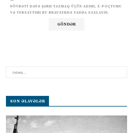
NÖVBƏTI DƏFƏ ŞƏRH YAZMAQ ÜÇÜN ADIMI, E-POÇTUMU
VƏ VEBSAYTIMI BU BRAUZERDƏ YADDA SAXLAYIN.
Search
SON ƏLAVƏLƏR