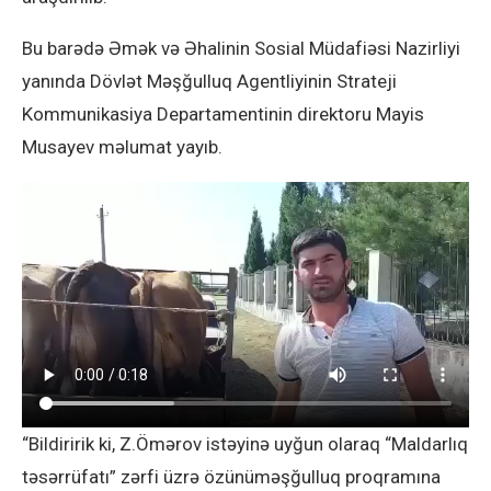
Bu barədə Əmək və Əhalinin Sosial Müdafiəsi Nazirliyi
yanında Dövlət Məşğulluq Agentliyinin Strateji
Kommunikasiya Departamentinin direktoru Mayis
Musayev məlumat yayıb.
“Bildiririk ki, Z.Ömərov istəyinə uyğun olaraq “Maldarlıq
təsərrüfatı” zərfi üzrə özünüməşğulluq proqramına