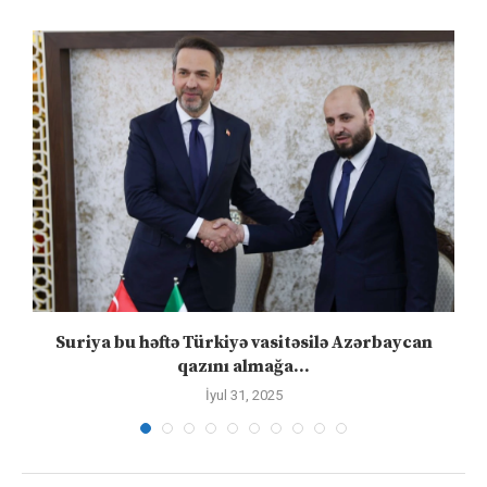
ə
Suriya bu həftə Türkiyə vasitəsilə Azərbaycan
qazını almağa...
İyul 31, 2025