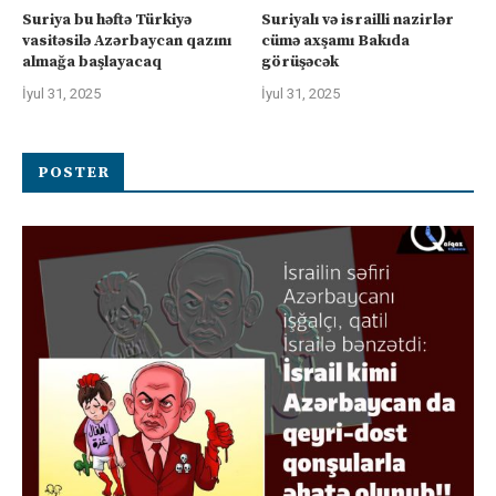
Suriya bu həftə Türkiyə
Suriyalı və israilli nazirlər
vasitəsilə Azərbaycan qazını
cümə axşamı Bakıda
almağa başlayacaq
görüşəcək
İyul 31, 2025
İyul 31, 2025
POSTER