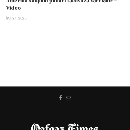
Amerika xalqının pulları təcavüzə xərclənir –
Video
İyul 21, 2025