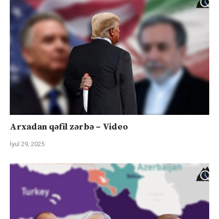
Arxadan qəfil zərbə – Video
İyul 29, 2025