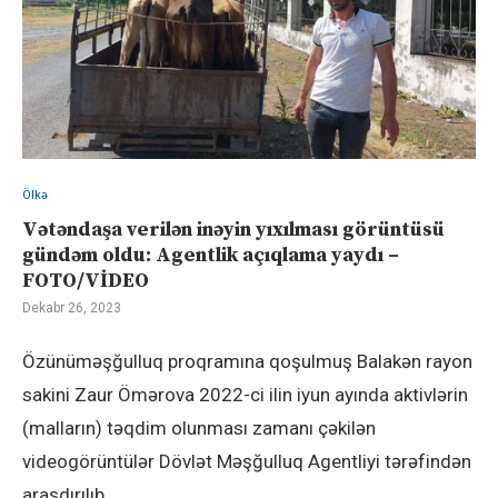
Ölkə
Vətəndaşa verilən inəyin yıxılması görüntüsü
gündəm oldu: Agentlik açıqlama yaydı –
FOTO/VİDEO
Dekabr 26, 2023
Özünüməşğulluq proqramına qoşulmuş Balakən rayon
sakini Zaur Ömərova 2022-ci ilin iyun ayında aktivlərin
(malların) təqdim olunması zamanı çəkilən
videogörüntülər Dövlət Məşğulluq Agentliyi tərəfindən
araşdırılıb.