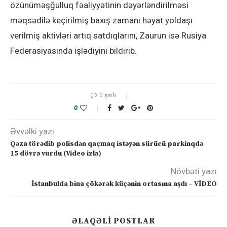
özünüməşğulluq fəaliyyətinin dəyərləndirilməsi
məqsədilə keçirilmiş baxış zamanı həyat yoldaşı
verilmiş aktivləri artıq satdıqlarını, Zaurun isə Rusiya
Federasiyasında işlədiyini bildirib.
0 şərh
0
Əvvəlki yazı
Qəza törədib polisdən qaçmaq istəyən sürücü parkinqdə
15 dövrə vurdu (Video izlə)
Növbəti yazı
İstanbulda bina çökərək küçənin ortasına aşdı – VİDEO
ƏLAQƏLI POSTLAR