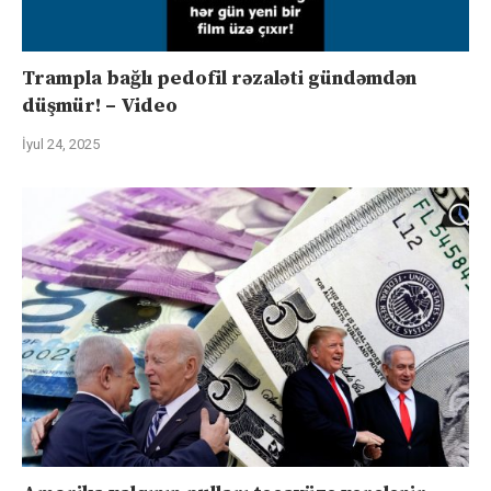
Trampla bağlı pedofil rəzaləti gündəmdən
düşmür! – Video
İyul 24, 2025