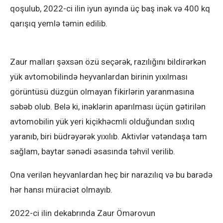
qoşulub, 2022-ci ilin iyun ayında üç baş inək və 400 kq
qarışıq yemlə təmin edilib.
Zaur malları şəxsən özü seçərək, razılığını bildirərkən
yük avtomobilində heyvanlardan birinin yıxılması
görüntüsü düzgün olmayan fikirlərin yaranmasına
səbəb olub. Belə ki, inəklərin aparılması üçün gətirilən
avtomobilin yük yeri kiçikhəcmli olduğundan sıxlıq
yaranıb, biri büdrəyərək yıxılıb. Aktivlər vətəndaşa tam
sağlam, baytar sənədi əsasında təhvil verilib.
Ona verilən heyvanlardan heç bir narazılıq və bu barədə
hər hansı müraciət olmayıb.
2022-ci ilin dekabrında Zaur Ömərovun