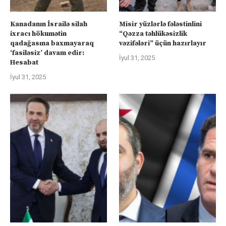
Kanadanın İsrailə silah
Misir yüzlərlə fələstinlini
ixracı hökumətin
“Qəzza təhlükəsizlik
qadağasına baxmayaraq
vəzifələri” üçün hazırlayır
‘fasiləsiz’ davam edir:
İyul 31, 2025
Hesabat
İyul 31, 2025