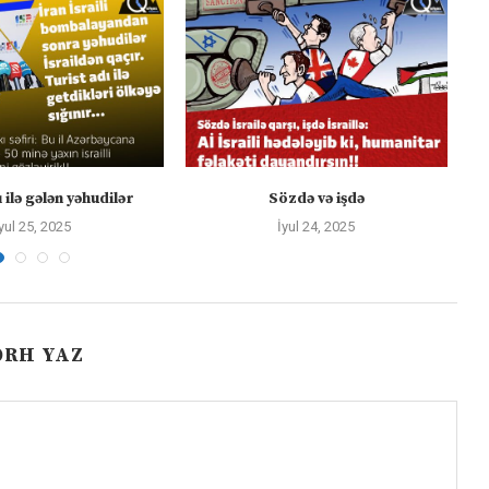
 ilə gələn yəhudilər
Sözdə və işdə
yul 25, 2025
İyul 24, 2025
ƏRH YAZ