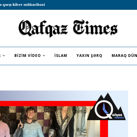
b sammitində iştirak etməyə dəvət...
R
BIZIM VIDEO
İSLAM
YAXIN ŞƏRQ
MARAQ DÜN