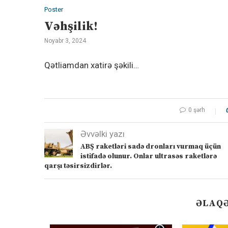
Poster
Vəhşilik!
Noyabr 3, 2024
Qətliamdan xatirə şəkili…
0 şərh
Əvvəlki yazı
ABŞ raketləri sadə dronları vurmaq üçün
istifadə olunur. Onlar ultrasəs raketlərə
qarşı təsirsizdirlər.
ƏLAQƏ