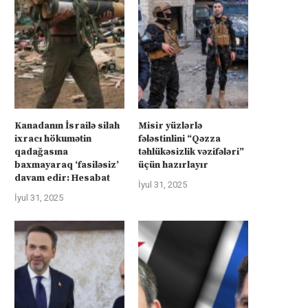
Kanadanın İsrailə silah
Misir yüzlərlə
ixracı hökumətin
fələstinlini “Qəzza
qadağasına
təhlükəsizlik vəzifələri”
baxmayaraq ‘fasiləsiz’
üçün hazırlayır
davam edir: Hesabat
İyul 31, 2025
İyul 31, 2025