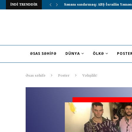
İNDİ TRENDDİR
Lavrov Suriya prezidentini Rusiya–Ərə
ƏSAS SƏHIFƏ
DÜNYA
ÖLKƏ
POSTE
Əsas səhifə
Poster
Vəhşilik!