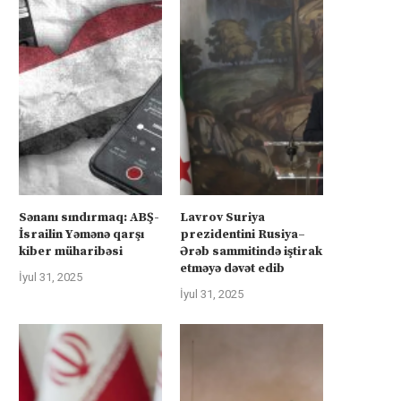
Sənanı sındırmaq: ABŞ-
Lavrov Suriya
İsrailin Yəmənə qarşı
prezidentini Rusiya–
kiber müharibəsi
Ərəb sammitində iştirak
etməyə dəvət edib
İyul 31, 2025
İyul 31, 2025