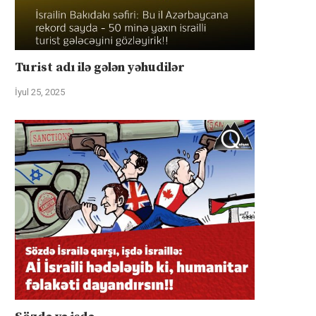
Turist adı ilə gələn yəhudilər
İyul 25, 2025