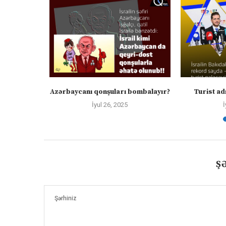
tanda
Azərbaycanı qonşuları bombalayır?
Turist adı
İyul 26, 2025
İ
Ş