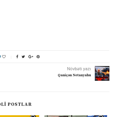
0
Növbəti yazı
Qaniçən Netanyahu
LI POSTLAR