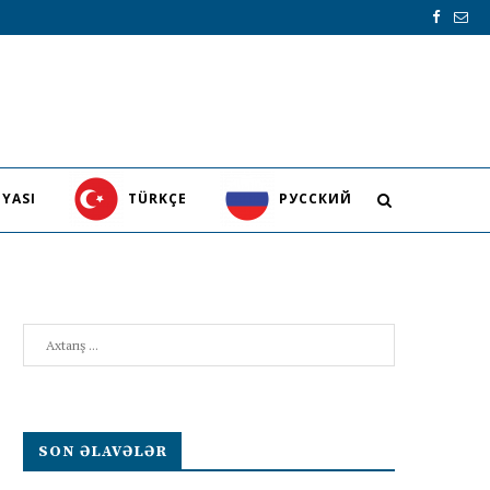
YASI
TÜRKÇE
PУССКИЙ
Search
SON ƏLAVƏLƏR