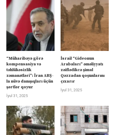
Avropa İsrailə qarşı
Bakı Kiyevin yanında
“Müharibəyə görə
İsrail “Gideonun
İyul 22, 2025
İyul 21, 2025
kompensasiya və
Arabaları” əməliyyatı
təhlükəsizlik
zəiflədikcə şimal
zəmanətləri”: İran ABŞ-
Qəzzadan qoşunlarını
la nüvə danışıqları üçün
çıxarır
şərtlər qoyur
İyul 31, 2025
İyul 31, 2025