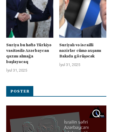
Suriya bu həftə Türkiyə
Suriyalı və israilli
vasitəsilə Azərbaycan
nazirlər cümə axşamı
qazını almağa
Bakıda görüşəcək
başlayacaq
İyul 31, 2025
İyul 31, 2025
POSTER