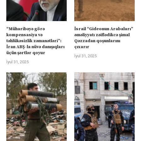
“Müharibəyə görə
İsrail “Gideonun Arabaları”
kompensasiya və
əməliyyatı zəiflədikcə şimal
təhlükəsizlik zəmanətləri”:
Qəzzadan qoşunlarını
İran ABŞ-la nüvə danışıqları
çıxarır
üçün şərtlər qoyur
İyul 31, 2025
İyul 31, 2025