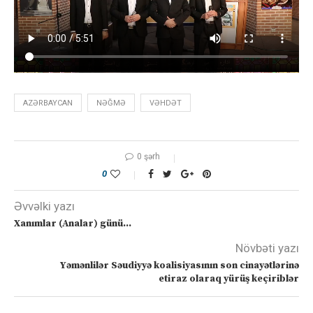
AZƏRBAYCAN
NƏĞMƏ
VƏHDƏT
0 şərh
0
Əvvəlki yazı
Xanımlar (Analar) günü…
Növbəti yazı
Yəmənlilər Səudiyyə koalisiyasının son cinayətlərinə
etiraz olaraq yürüş keçiriblər