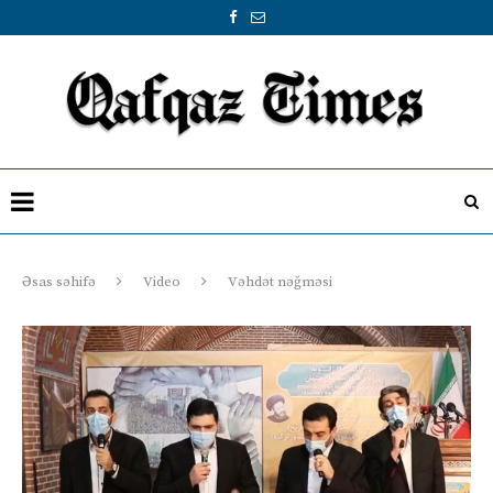
Əsas səhifə
Video
Vəhdət nəğməsi