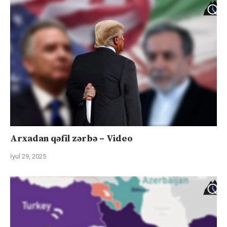
Arxadan qəfil zərbə – Video
İyul 29, 2025