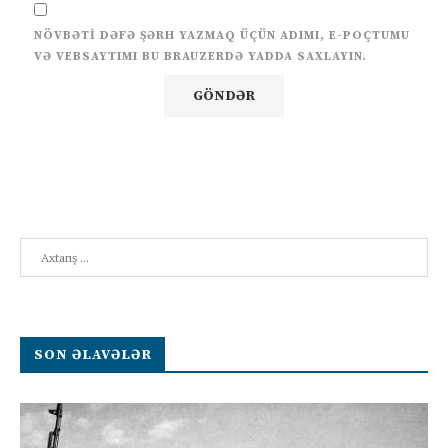
NÖVBƏTI DƏFƏ ŞƏRH YAZMAQ ÜÇÜN ADIMI, E-POÇTUMU
VƏ VEBSAYTIMI BU BRAUZERDƏ YADDA SAXLAYIN.
Search
SON ƏLAVƏLƏR