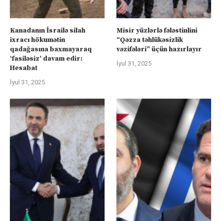
Kanadanın İsrailə silah
Misir yüzlərlə fələstinlini
ixracı hökumətin
“Qəzza təhlükəsizlik
qadağasına baxmayaraq
vəzifələri” üçün hazırlayır
‘fasiləsiz’ davam edir:
İyul 31, 2025
Hesabat
İyul 31, 2025