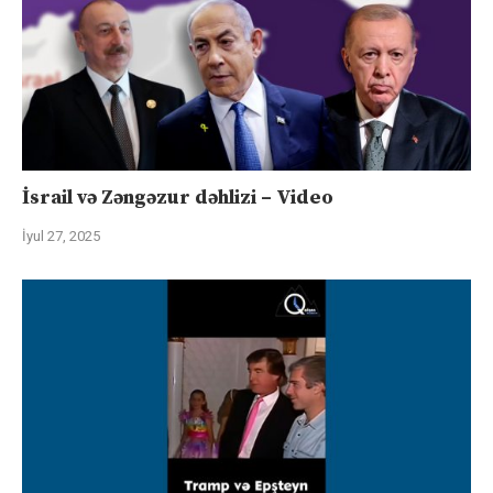
İsrail və Zəngəzur dəhlizi – Video
İyul 27, 2025