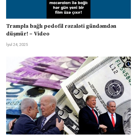
Trampla bağlı pedofil rəzaləti gündəmdən
düşmür! – Video
İyul 24, 2025