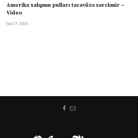
Amerika xalqının pulları təcavüzə xərclənir –
Video
İyul 21, 2025