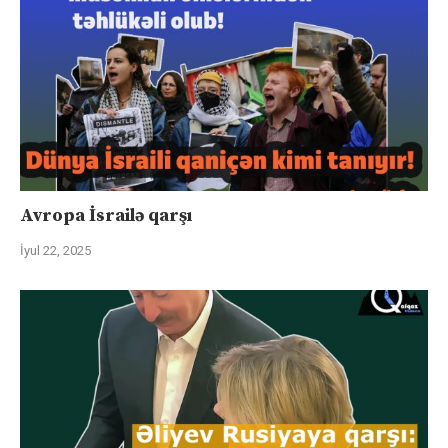
Avropa İsrailə qarşı
İyul 22, 2025