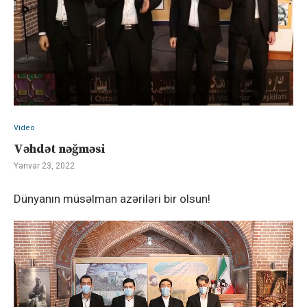
Video
Vəhdət nəğməsi
Yanvar 23, 2022
Dünyanın müsəlman azəriləri bir olsun!