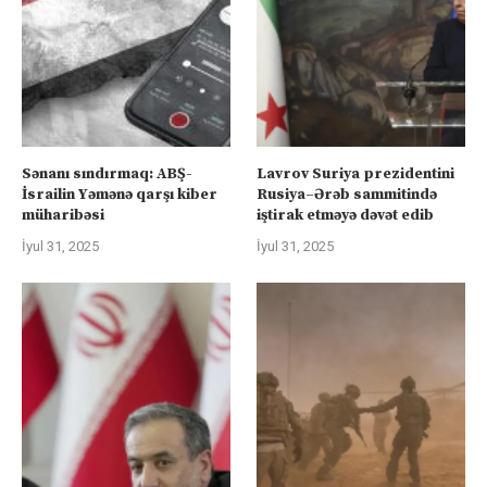
Sənanı sındırmaq: ABŞ-
Lavrov Suriya prezidentini
İsrailin Yəmənə qarşı kiber
Rusiya–Ərəb sammitində
müharibəsi
iştirak etməyə dəvət edib
İyul 31, 2025
İyul 31, 2025