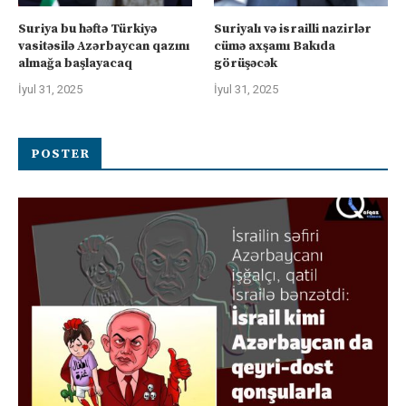
Suriya bu həftə Türkiyə
Suriyalı və israilli nazirlər
vasitəsilə Azərbaycan qazını
cümə axşamı Bakıda
almağa başlayacaq
görüşəcək
İyul 31, 2025
İyul 31, 2025
POSTER