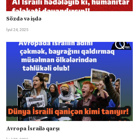
Sözdə və işdə
İyul 24, 2025
Avropa İsrailə qarşı