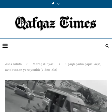
Əsas səhifə
Maraq dünyası
Uşaqlı qadın qapısı açıq
avtobusdan yerə yıxıldı (Video izlə)