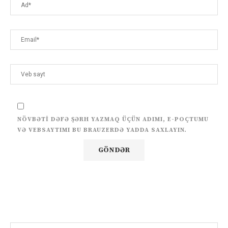
NÖVBƏTI DƏFƏ ŞƏRH YAZMAQ ÜÇÜN ADIMI, E-POÇTUMU
VƏ VEBSAYTIMI BU BRAUZERDƏ YADDA SAXLAYIN.
Search