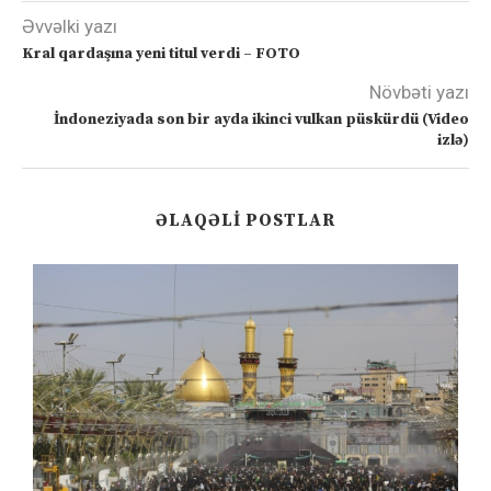
Əvvəlki yazı
Kral qardaşına yeni titul verdi – FOTO
Növbəti yazı
İndoneziyada son bir ayda ikinci vulkan püskürdü (Video
izlə)
ƏLAQƏLI POSTLAR