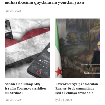
müharibəsinin qaydalarını yenidən yazır
İyul 31, 2025
Sənanı sındırmaq: ABŞ-
Lavrov Suriya prezidentini
İsrailin Yəmənə qarşı kiber
Rusiya–Ərəb sammitində
müharibəsi
iştirak etməyə dəvət edib
İyul 31, 2025
İyul 31, 2025