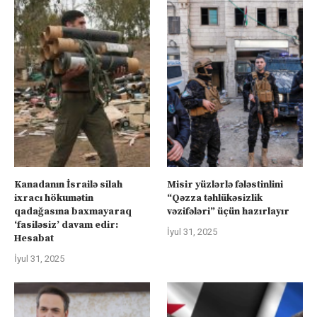
Kanadanın İsrailə silah
Misir yüzlərlə fələstinlini
ixracı hökumətin
“Qəzza təhlükəsizlik
qadağasına baxmayaraq
vəzifələri” üçün hazırlayır
‘fasiləsiz’ davam edir:
İyul 31, 2025
Hesabat
İyul 31, 2025