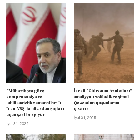
“Müharibəyə görə
İsrail “Gideonun Arabaları”
kompensasiya və
əməliyyatı zəiflədikcə şimal
təhlükəsizlik zəmanətləri”:
Qəzzadan qoşunlarını
İran ABŞ-la nüvə danışıqları
çıxarır
üçün şərtlər qoyur
İyul 31, 2025
İyul 31, 2025