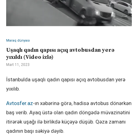
Maraq dünyası
Uşaqlı qadın qapısı açıq avtobusdan yerə
yıxıldı (Video izlə)
Mart 11, 2023
İstanbulda uşaqlı qadın qapısı açıq avtobusdan yerə
yıxılıb.
Avtosfer.az
-ın xəbərinə görə, hadisə avtobus dönərkən
baş verib. Ayaq üstə olan qadın döngədə müvazinətini
itirərək uşağı ilə birlikdə küçəyə düşüb. Qəza zamanı
qadının başı səkiyə dəyib.