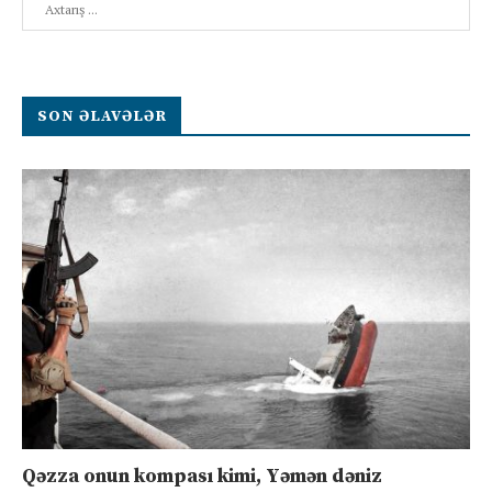
SON ƏLAVƏLƏR
Qəzza onun kompası kimi, Yəmən dəniz