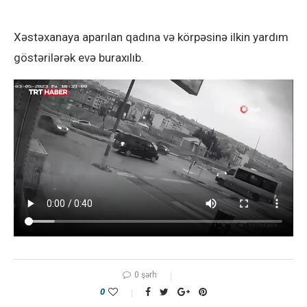
Xəstəxanaya aparılan qadına və körpəsinə ilkin yardım
göstərilərək evə buraxılıb.
0 şərh
0