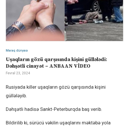
Maraq dünyası
Uşaqların gözü qarşısında kişini güllələdi:
Dəhşətli cinayət – ANBAAN VİDEO
Fevral 23, 2024
Rusiyada killer uşaqların gözü qarşısında kişini
güllələyib.
Dəhşətli hadisə Sankt-Peterburqda baş verib.
Bildirilib ki, sürücü vəkilin uşaqlarını məktəbə yola