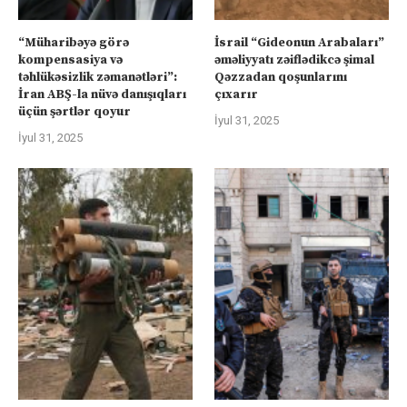
“Müharibəyə görə
İsrail “Gideonun Arabaları”
kompensasiya və
əməliyyatı zəiflədikcə şimal
təhlükəsizlik zəmanətləri”:
Qəzzadan qoşunlarını
İran ABŞ-la nüvə danışıqları
çıxarır
üçün şərtlər qoyur
İyul 31, 2025
İyul 31, 2025