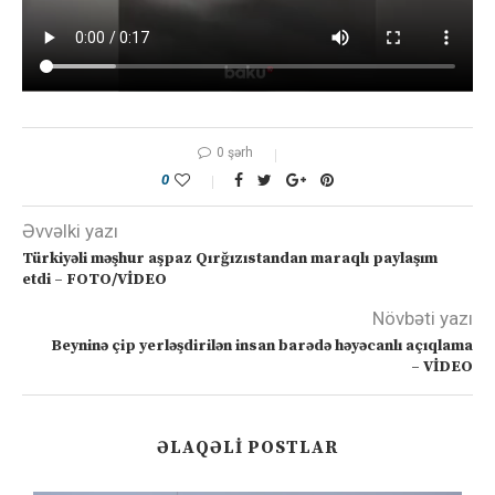
0 şərh
0
Əvvəlki yazı
Türkiyəli məşhur aşpaz Qırğızıstandan maraqlı paylaşım
etdi – FOTO/VİDEO
Növbəti yazı
Beyninə çip yerləşdirilən insan barədə həyəcanlı açıqlama
– VİDEO
ƏLAQƏLI POSTLAR