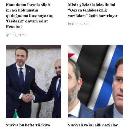
Kanadanın İsrailə silah
Misir yüzlərlə fələstinlini
ixracı hökumətin
“Qəzza təhlükəsizlik
qadağasına baxmayaraq
vəzifələri” üçün hazırlayır
‘fasiləsiz’ davam edir:
İyul 31, 2025
Hesabat
İyul 31, 2025
Suriya bu həftə Türkiyə
Suriyalı və israilli nazirlər