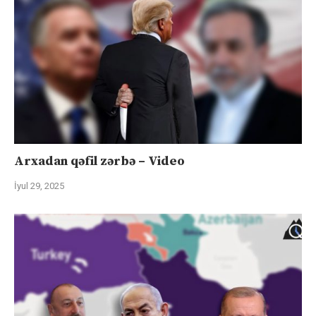
Arxadan qəfil zərbə – Video
İyul 29, 2025