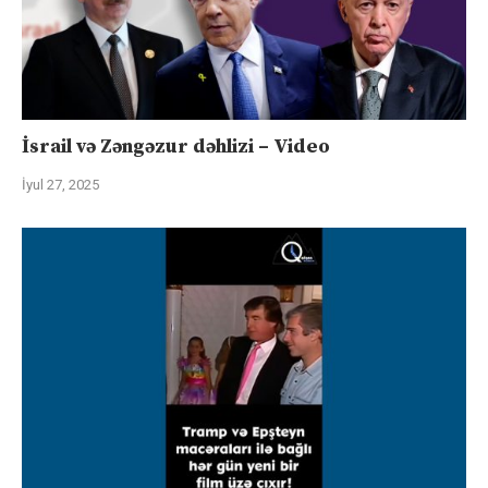
İsrail və Zəngəzur dəhlizi – Video
İyul 27, 2025