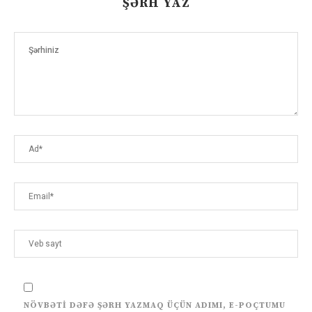
ŞƏRH YAZ
NÖVBƏTI DƏFƏ ŞƏRH YAZMAQ ÜÇÜN ADIMI, E-POÇTUMU