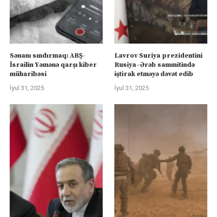
Sənanı sındırmaq: ABŞ-
Lavrov Suriya prezidentini
İsrailin Yəmənə qarşı kiber
Rusiya–Ərəb sammitində
müharibəsi
iştirak etməyə dəvət edib
İyul 31, 2025
İyul 31, 2025