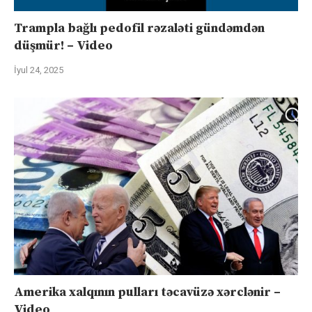
Trampla bağlı pedofil rəzaləti gündəmdən
düşmür! – Video
İyul 24, 2025
Amerika xalqının pulları təcavüzə xərclənir –
Video