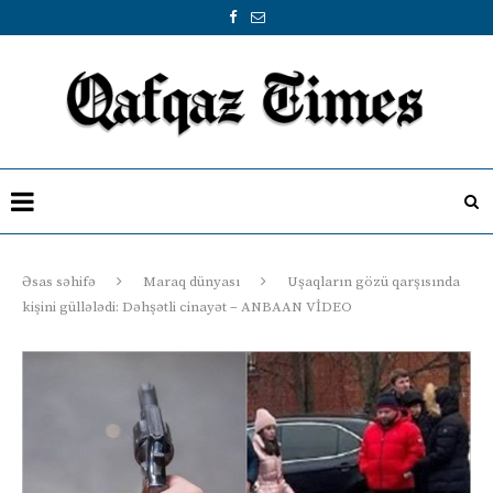
Əsas səhifə
Maraq dünyası
Uşaqların gözü qarşısında
kişini güllələdi: Dəhşətli cinayət – ANBAAN VİDEO