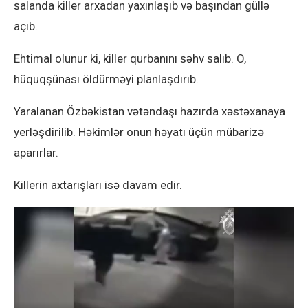
salanda killer arxadan yaxınlaşıb və başından güllə
açıb.
Ehtimal olunur ki, killer qurbanını səhv salıb. O,
hüquqşünası öldürməyi planlaşdırıb.
Yaralanan Özbəkistan vətəndaşı hazırda xəstəxanaya
yerləşdirilib. Həkimlər onun həyatı üçün mübarizə
aparırlar.
Killerin axtarışları isə davam edir.