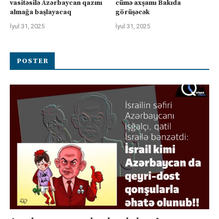
vasitəsilə Azərbaycan qazını
cümə axşamı Bakıda
almağa başlayacaq
görüşəcək
İyul 31, 2025
İyul 31, 2025
POSTER