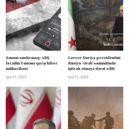
Sənanı sındırmaq: ABŞ-
Lavrov Suriya prezidentini
İsrailin Yəmənə qarşı kiber
Rusiya–Ərəb sammitində
müharibəsi
iştirak etməyə dəvət edib
İyul 31, 2025
İyul 31, 2025