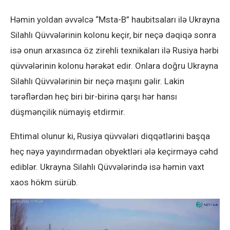
Həmin yoldan əvvəlcə “Msta-B” haubitsaları ilə Ukrayna
Silahlı Qüvvələrinin kolonu keçir, bir neçə dəqiqə sonra
isə onun arxasınca öz zirehli texnikaları ilə Rusiya hərbi
qüvvələrinin kolonu hərəkət edir. Onlara doğru Ukrayna
Silahlı Qüvvələrinin bir neçə maşını gəlir. Lakin
tərəflərdən heç biri bir-birinə qarşı hər hansı
düşmənçilik nümayiş etdirmir.
Ehtimal olunur ki, Rusiya qüvvələri diqqətlərini başqa
heç nəyə yayındırmadan obyektləri ələ keçirməyə cəhd
ediblər. Ukrayna Silahlı Qüvvələrində isə həmin vaxt
xaos hökm sürüb.