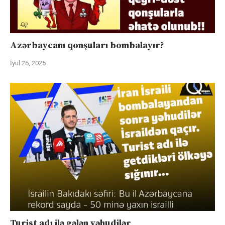
Azərbaycanı qonşuları bombalayır?
İyul 26, 2025
Turist adı ilə gələn yəhudilər