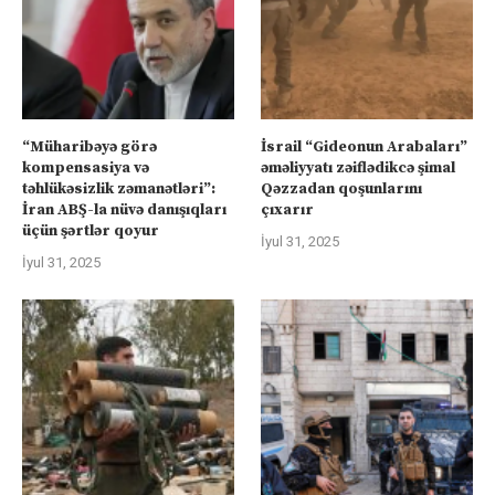
“Müharibəyə görə
İsrail “Gideonun Arabaları”
kompensasiya və
əməliyyatı zəiflədikcə şimal
təhlükəsizlik zəmanətləri”:
Qəzzadan qoşunlarını
İran ABŞ-la nüvə danışıqları
çıxarır
üçün şərtlər qoyur
İyul 31, 2025
İyul 31, 2025