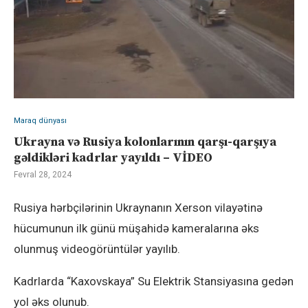
Maraq dünyası
Ukrayna və Rusiya kolonlarının qarşı-qarşıya
gəldikləri kadrlar yayıldı – VİDEO
Fevral 28, 2024
Rusiya hərbçilərinin Ukraynanın Xerson vilayətinə
hücumunun ilk günü müşahidə kameralarına əks
olunmuş videogörüntülər yayılıb.
Kadrlarda “Kaxovskaya” Su Elektrik Stansiyasına gedən
yol əks olunub.