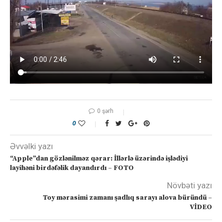
0 şərh
0
Əvvəlki yazı
“Apple”dan gözlənilməz qərar: İllərlə üzərində işlədiyi
layihəni birdəfəlik dayandırdı – FOTO
Növbəti yazı
Toy mərasimi zamanı şadlıq sarayı alova büründü –
VİDEO