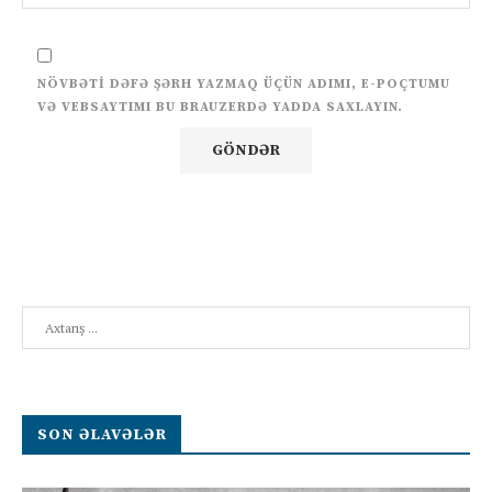
NÖVBƏTI DƏFƏ ŞƏRH YAZMAQ ÜÇÜN ADIMI, E-POÇTUMU
VƏ VEBSAYTIMI BU BRAUZERDƏ YADDA SAXLAYIN.
Search
SON ƏLAVƏLƏR