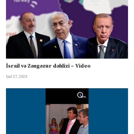
İsrail və Zəngəzur dəhlizi – Video
İyul 27, 2025