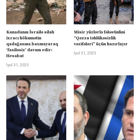
Kanadanın İsrailə silah
Misir yüzlərlə fələstinlini
ixracı hökumətin
“Qəzza təhlükəsizlik
qadağasına baxmayaraq
vəzifələri” üçün hazırlayır
‘fasiləsiz’ davam edir:
İyul 31, 2025
Hesabat
İyul 31, 2025