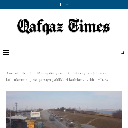
Əsas səhifə
Maraq dünyası
Ukrayna və Rusiya
kolonlarının qarşı-qarşıya gəldikləri kadrlar yayıldı – VİDEO