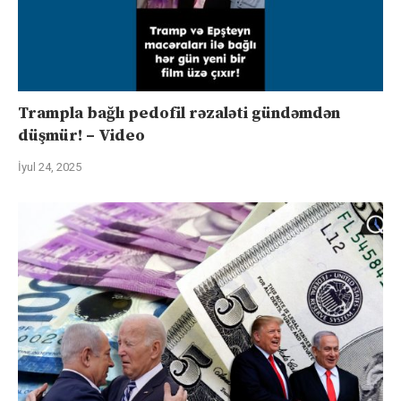
Trampla bağlı pedofil rəzaləti gündəmdən
düşmür! – Video
İyul 24, 2025