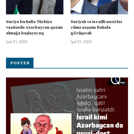
Suriya bu həftə Türkiyə
Suriyalı və israilli nazirlər
vasitəsilə Azərbaycan qazını
cümə axşamı Bakıda
almağa başlayacaq
görüşəcək
İyul 31, 2025
İyul 31, 2025
POSTER