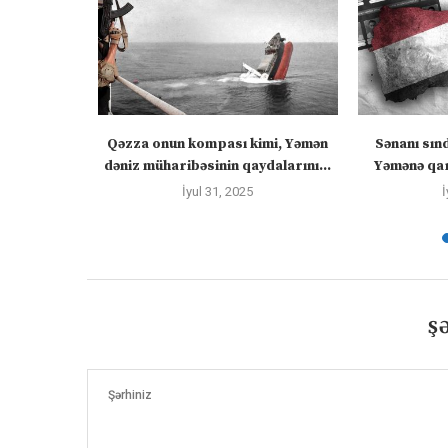
 “silahları
Qəzza onun kompası kimi, Yəmən
Sənanı sın
zadakı...
dəniz müharibəsinin qaydalarını...
Yəmənə qar
İyul 31, 2025
İ
Ş