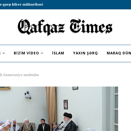
b sammitində iştirak etməyə dəvət...
R
BIZIM VIDEO
İSLAM
YAXIN ŞƏRQ
MARAQ DÜN
lah Xameneiyə məktubu