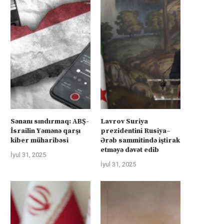
Sənanı sındırmaq: ABŞ-
Lavrov Suriya
İsrailin Yəmənə qarşı
prezidentini Rusiya–
kiber müharibəsi
Ərəb sammitində iştirak
etməyə dəvət edib
İyul 31, 2025
İyul 31, 2025