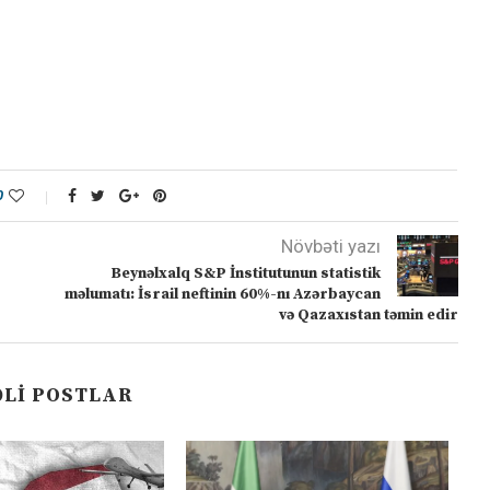
0
Növbəti yazı
Beynəlxalq S&P İnstitutunun statistik
məlumatı: İsrail neftinin 60%-nı Azərbaycan
və Qazaxıstan təmin edir
LI POSTLAR