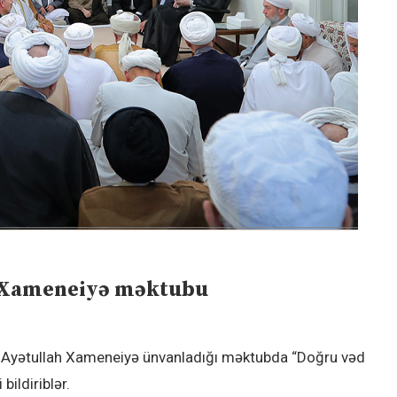
h Xameneiyə məktubu
əri Ayətullah Xameneiyə ünvanladığı məktubda “Doğru vəd
bildiriblər.