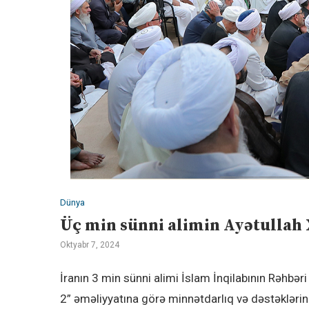
Dünya
Üç min sünni alimin Ayətulla
Oktyabr 7, 2024
İranın 3 min sünni alimi İslam İnqilabının Rəhb
2” əməliyyatına görə minnətdarlıq və dəstəklərini 