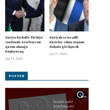
Suriya bu həftə Türkiyə
Suriyalı və israilli
vasitəsilə Azərbaycan
nazirlər cümə axşamı
qazını almağa
Bakıda görüşəcək
başlayacaq
İyul 31, 2025
İyul 31, 2025
POSTER