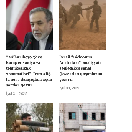
“Müharibəyə görə
İsrail “Gideonun
kompensasiya və
Arabaları” əməliyyatı
təhlükəsizlik
zəiflədikcə şimal
zəmanətləri”: İran ABŞ-
Qəzzadan qoşunlarını
la nüvə danışıqları üçün
çıxarır
şərtlər qoyur
İyul 31, 2025
İyul 31, 2025