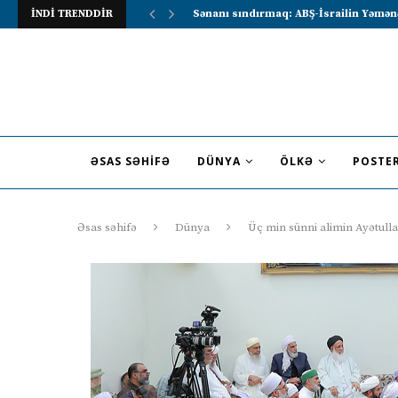
İNDİ TRENDDİR
Lavrov Suriya prezidentini Rusiya–Ərə
ƏSAS SƏHIFƏ
DÜNYA
ÖLKƏ
POSTE
Əsas səhifə
Dünya
Üç min sünni alimin Ayətul