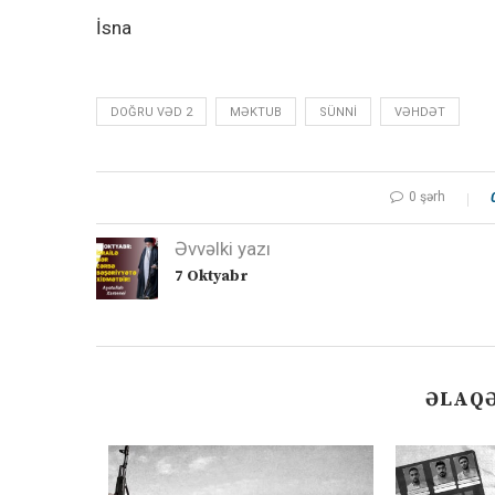
İsna
DOĞRU VƏD 2
MƏKTUB
SÜNNI
VƏHDƏT
0 şərh
Əvvəlki yazı
7 Oktyabr
ƏLAQƏ