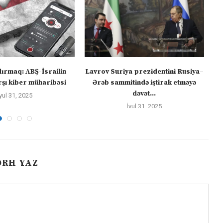
dırmaq: ABŞ-İsrailin
Lavrov Suriya prezidentini Rusiya–
“M
şı kiber müharibəsi
Ərəb sammitində iştirak etməyə
dəvət...
yul 31, 2025
İyul 31, 2025
ƏRH YAZ