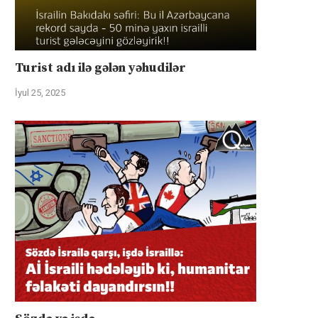
Turist adı ilə gələn yəhudilər
İyul 25, 2025