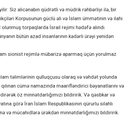
r: Siz alicənabın qüdrətli və müdrik rəhbərliyi ilə, bir
kçiləri Korpusunun güclü əli və İslam ümmətinin və ilahi
 olunmuş torpaqlarda İsrail rejimi hədəfə alındı.
dünyanın bütün azad insanlarının kədərli ürəyi yenidən
nam sionist rejimlə mübarizə aparmaq üçün yorulmaz
lam təlimlərinin qulluqçusu olaraq və vəhdət yolunda
 qılınan cümə namazında maarifləndirici bəyanatlarını və
irərək öz minnətdarlığımızı bildiririk. Və qəsbkar və
tına görə İran İslam Respublikasının qürurlu silahlı
nə və mücahidlərə ürəkdən minnətdarlığımızı bildiririk.