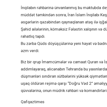
İnqilabın rəhbərinə ünvanlanmış bu məktubda deyili
müddət təmkindən sonra, İran İslam İnqilabı Keşi
əsgərlərin qəzəbindən qaynaqlanan atəş ilə işğal
Şəhid ailələrinin, köməksiz Fələstin xalqının və 
rahatlıq tapdı.
Bu zərbə Qüds döyüşçülərinə yeni həyat və bəd
əzm verdi.
Biz bir qrup İmamcümələr və camaat Quran və İs
addımlayaraq, alicənabın Tehranda bu yaxınlarda
düşmənləri sındıran xütbələrini yüksək qiymətlənd
uşaq öldürən rejimə qarşı “Doğru Vəd 2” əməliyya
qüvvələrinə, onun müdrik rəhbəri və komandirləri
Qafqaztimes