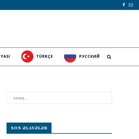
YASI
TÜRKÇE
PУССКИЙ
Search
SON ƏLAVƏLƏR