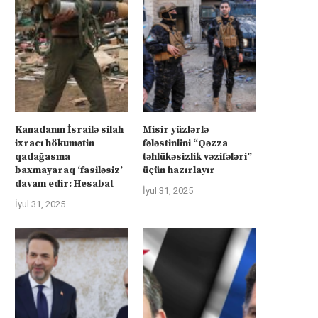
üharibəyə görə kompensasiya və
Kanadanın İsrailə silah ixra
təhlükəsizlik zəmanətləri”: İran
hökumətin qadağasına baxma
Kanadanın İsrailə silah
Misir yüzlərlə
ABŞ-la...
‘fasiləsiz’...
ixracı hökumətin
fələstinlini “Qəzza
İyul 31, 2025
İyul 31, 2025
qadağasına
təhlükəsizlik vəzifələri”
baxmayaraq ‘fasiləsiz’
üçün hazırlayır
davam edir: Hesabat
İyul 31, 2025
İyul 31, 2025