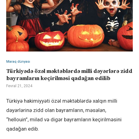
Maraq dünyası
Türkiyədə özəl məktəblərdə milli dəyərlərə zidd
bayramların keçirilməsi qadağan edilib
Fevral 21, 2024
Türkiyə hakimiyyəti özəl məktəblərdə xalqın milli
dəyərlərinə zidd olan bayramların, məsələn,
“hellouin”, milad və digər bayramların keçirilməsini
qadağan edib.