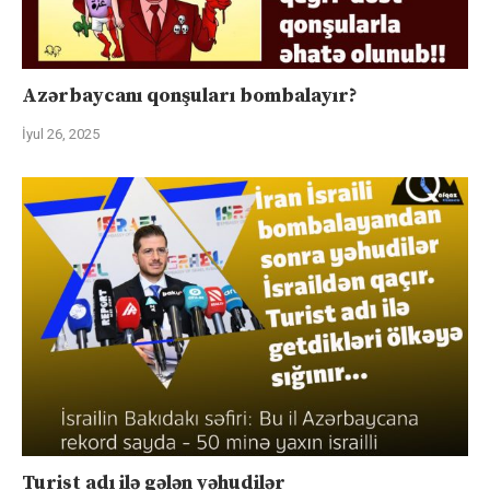
Azərbaycanı qonşuları bombalayır?
İyul 26, 2025
Turist adı ilə gələn yəhudilər