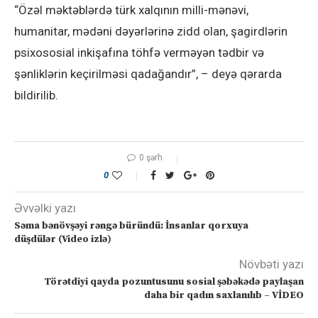
“Özəl məktəblərdə türk xalqının milli-mənəvi,
humanitar, mədəni dəyərlərinə zidd olan, şagirdlərin
psixososial inkişafına töhfə verməyən tədbir və
şənliklərin keçirilməsi qadağandır”, – deyə qərarda
bildirilib.
0 şərh
0
Əvvəlki yazı
Səma bənövşəyi rəngə büründü: İnsanlar qorxuya
düşdülər (Video izlə)
Növbəti yazı
Törətdiyi qayda pozuntusunu sosial şəbəkədə paylaşan
daha bir qadın saxlanılıb – VİDEO