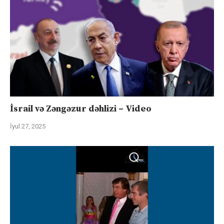
İsrail və Zəngəzur dəhlizi – Video
İyul 27, 2025