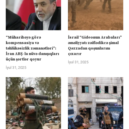
“Müharibəyə görə
İsrail “Gideonun Arabaları”
kompensasiya və
əməliyyatı zəiflədikcə şimal
təhlükəsizlik zəmanətləri”:
Qəzzadan qoşunlarını
İran ABŞ-la nüvə danışıqları
çıxarır
üçün şərtlər qoyur
İyul 31, 2025
İyul 31, 2025