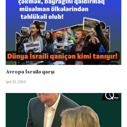
Avropa İsrailə qarşı
İyul 22, 2025