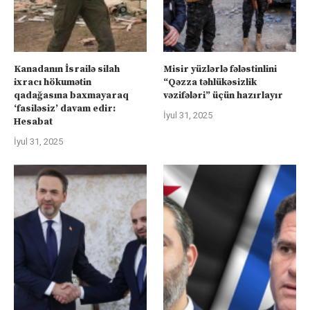
Kanadanın İsrailə silah
Misir yüzlərlə fələstinlini
ixracı hökumətin
“Qəzza təhlükəsizlik
qadağasına baxmayaraq
vəzifələri” üçün hazırlayır
‘fasiləsiz’ davam edir:
İyul 31, 2025
Hesabat
İyul 31, 2025