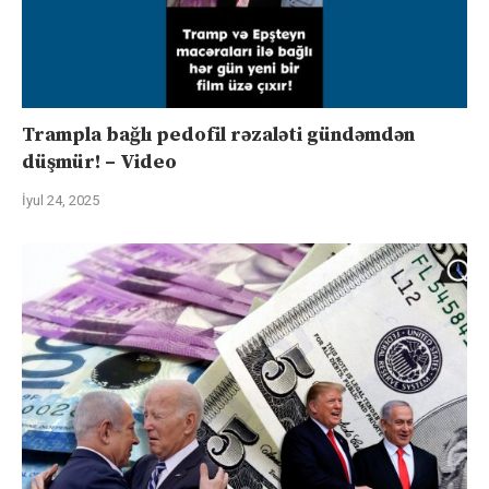
Trampla bağlı pedofil rəzaləti gündəmdən
düşmür! – Video
İyul 24, 2025