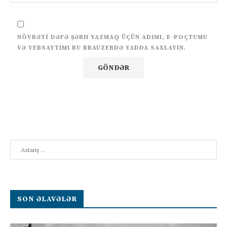
NÖVBƏTI DƏFƏ ŞƏRH YAZMAQ ÜÇÜN ADIMI, E-POÇTUMU
VƏ VEBSAYTIMI BU BRAUZERDƏ YADDA SAXLAYIN.
Search
SON ƏLAVƏLƏR