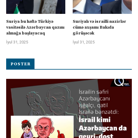
Suriya bu həftə Türkiyə
Suriyalı və israilli nazirlər
vasitəsilə Azərbaycan qazını
cümə axşamı Bakıda
almağa başlayacaq
görüşəcək
İyul 31, 2025
İyul 31, 2025
POSTER