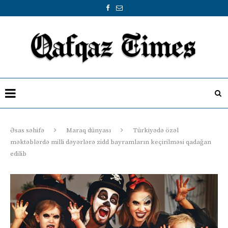
Əsas səhifə
Maraq dünyası
Türkiyədə özəl
məktəblərdə milli dəyərlərə zidd bayramların keçirilməsi qadağan
edilib