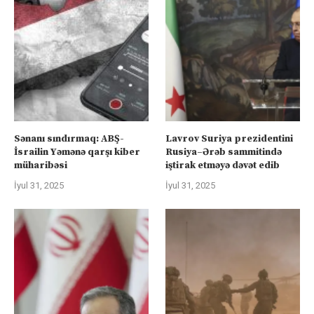
Sənanı sındırmaq: ABŞ-
Lavrov Suriya prezidentini
İsrailin Yəmənə qarşı kiber
Rusiya–Ərəb sammitində
müharibəsi
iştirak etməyə dəvət edib
İyul 31, 2025
İyul 31, 2025