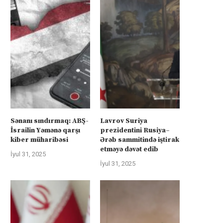
Sənanı sındırmaq: ABŞ-
Lavrov Suriya
İsrailin Yəmənə qarşı
prezidentini Rusiya–
kiber müharibəsi
Ərəb sammitində iştirak
etməyə dəvət edib
İyul 31, 2025
İyul 31, 2025