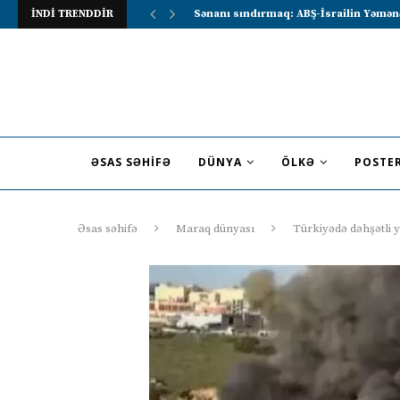
İNDİ TRENDDİR
Lavrov Suriya prezidentini Rusiya–Ərə
ƏSAS SƏHIFƏ
DÜNYA
ÖLKƏ
POSTE
Əsas səhifə
Maraq dünyası
Türkiyədə dəhşətli 