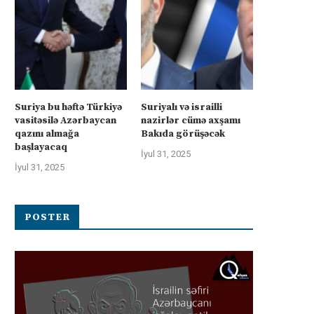
Suriya bu həftə Türkiyə
Suriyalı və israilli
vasitəsilə Azərbaycan
nazirlər cümə axşamı
qazını almağa
Bakıda görüşəcək
başlayacaq
İyul 31, 2025
İyul 31, 2025
POSTER