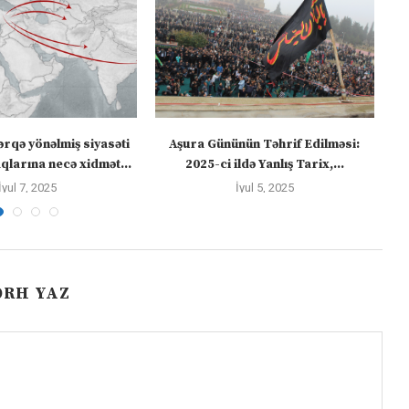
ərqə yönəlmiş siyasəti
Aşura Gününün Təhrif Edilməsi:
Tü
larına necə xidmət...
2025-ci ildə Yanlış Tarix,...
İyul 7, 2025
İyul 5, 2025
ƏRH YAZ