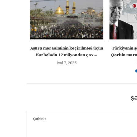
” – video
Aşura mərasiminin keçirilməsi üçün
Türkiyənin ş
Kərbəlada 12 milyondan çox...
Qərbin maraq
İyul 7, 2025
Ş