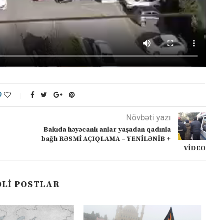
0
Növbəti yazı
Bakıda həyəcanlı anlar yaşadan qadınla
bağlı RƏSMİ AÇIQLAMA – YENİLƏNİB +
VİDEO
LI POSTLAR