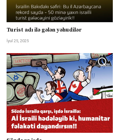
Turist adı ilə gələn yəhudilər
İyul 25, 2025