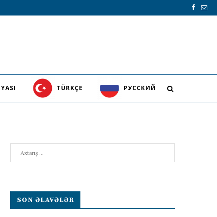
YASI
TÜRKÇE
PУССКИЙ
Search
SON ƏLAVƏLƏR