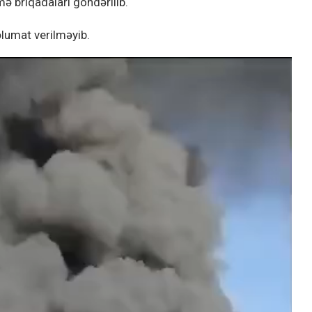
ə briqadaları göndərilib.
lumat verilməyib.