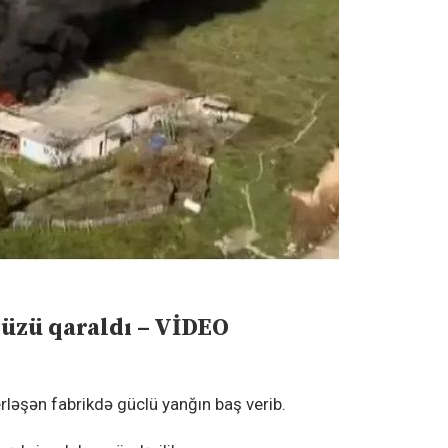
 üzü qaraldı – VİDEO
rləşən fabrikdə güclü yanğın baş verib.