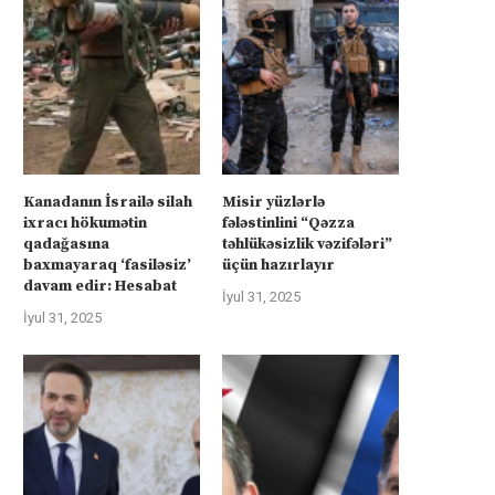
Kanadanın İsrailə silah
Misir yüzlərlə
ixracı hökumətin
fələstinlini “Qəzza
qadağasına
təhlükəsizlik vəzifələri”
baxmayaraq ‘fasiləsiz’
üçün hazırlayır
davam edir: Hesabat
İyul 31, 2025
İyul 31, 2025