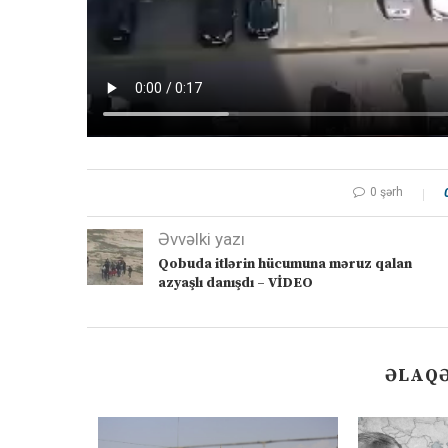
0 şərh
Əvvəlki yazı
Qobuda itlərin hücumuna məruz qalan
azyaşlı danışdı – VİDEO
ƏLAQƏ