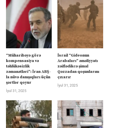
“Müharibəyə görə
İsrail “Gideonun
kompensasiya və
Arabaları” əməliyyatı
təhlükəsizlik
zəiflədikcə şimal
zəmanətləri”: İran ABŞ-
Qəzzadan qoşunlarını
la nüvə danışıqları üçün
çıxarır
şərtlər qoyur
İyul 31, 2025
İyul 31, 2025