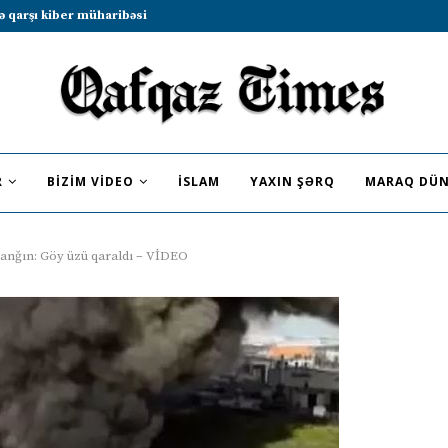
b sammitində iştirak etməyə dəvət...
R
BIZIM VIDEO
İSLAM
YAXIN ŞƏRQ
MARAQ DÜN
yanğın: Göy üzü qaraldı – VİDEO