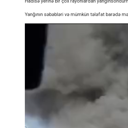
Hadisə yerinə bir çox rayonlardan yanğınsöndürm
Yanğının səbəbləri və mümkün tələfat barədə mə