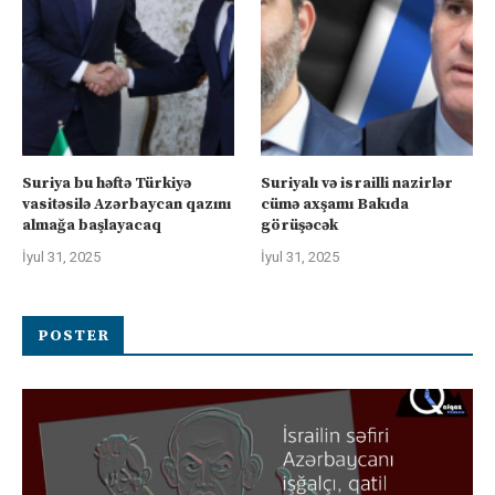
Suriya bu həftə Türkiyə
Suriyalı və israilli nazirlər
vasitəsilə Azərbaycan qazını
cümə axşamı Bakıda
almağa başlayacaq
görüşəcək
İyul 31, 2025
İyul 31, 2025
POSTER