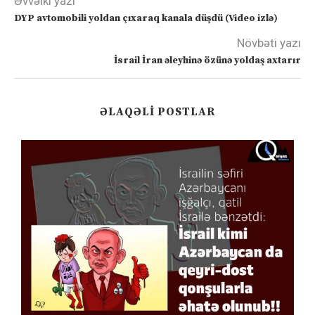
Əvvəlki yazı
DYP avtomobili yoldan çıxaraq kanala düşdü (Video izlə)
Növbəti yazı
İsrail İran əleyhinə özünə yoldaş axtarır
ƏLAQƏLI POSTLAR