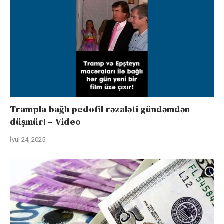
Trampla bağlı pedofil rəzaləti gündəmdən
düşmür! – Video
İyul 24, 2025