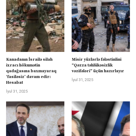
Kanadanın İsrailə silah
Misir yüzlərlə fələstinlini
ixracı hökumətin
“Qəzza təhlükəsizlik
qadağasına baxmayaraq
vəzifələri” üçün hazırlayır
‘fasiləsiz’ davam edir:
İyul 31, 2025
Hesabat
İyul 31, 2025