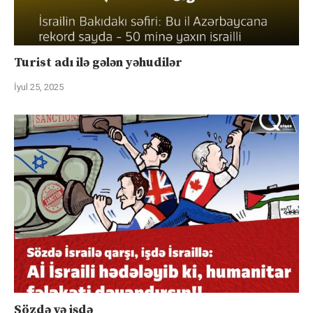
Turist adı ilə gələn yəhudilər
İyul 25, 2025
Sözdə və işdə