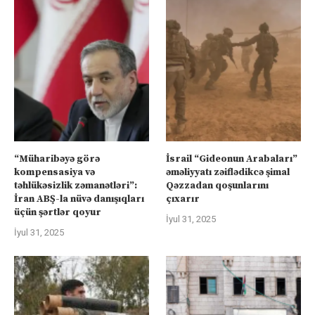
“Müharibəyə görə
İsrail “Gideonun Arabaları”
kompensasiya və
əməliyyatı zəiflədikcə şimal
təhlükəsizlik zəmanətləri”:
Qəzzadan qoşunlarını
İran ABŞ-la nüvə danışıqları
çıxarır
üçün şərtlər qoyur
İyul 31, 2025
İyul 31, 2025