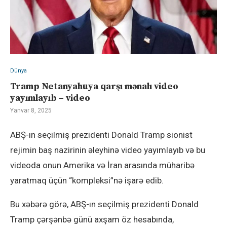
Dünya
Tramp Netanyahuya qarşı mənalı video
yayımlayıb – video
Yanvar 8, 2025
ABŞ-ın seçilmiş prezidenti Donald Tramp sionist
rejimin baş nazirinin əleyhinə video yayımlayıb və bu
videoda onun Amerika və İran arasında müharibə
yaratmaq üçün “kompleksi”nə işarə edib.
Bu xəbərə görə, ABŞ-ın seçilmiş prezidenti Donald
Tramp çərşənbə günü axşam öz hesabında,