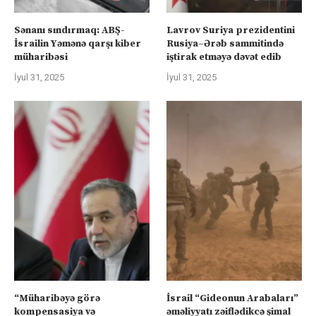
Sənanı sındırmaq: ABŞ-
Lavrov Suriya prezidentini
İsrailin Yəmənə qarşı kiber
Rusiya–Ərəb sammitində
müharibəsi
iştirak etməyə dəvət edib
İyul 31, 2025
İyul 31, 2025
“Müharibəyə görə
İsrail “Gideonun Arabaları”
kompensasiya və
əməliyyatı zəiflədikcə şimal