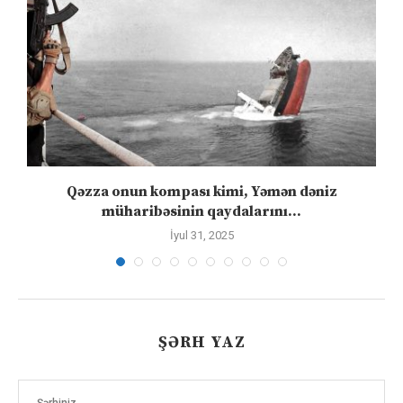
”
Qəzza onun kompası kimi, Yəmən dəniz
S
müharibəsinin qaydalarını...
İyul 31, 2025
ŞƏRH YAZ