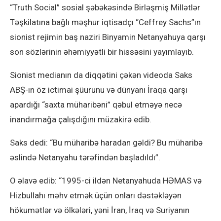
“Truth Social” sosial şəbəkəsində Birləşmiş Millətlər
Təşkilatına bağlı məşhur iqtisadçı “Ceffrey Sachs”ın
sionist rejimin baş naziri Binyamin Netanyahuya qarşı
son sözlərinin əhəmiyyətli bir hissəsini yayımlayıb.
Sionist medianın da diqqətini çəkən videoda Saks
ABŞ-ın öz ictimai şüurunu və dünyanı İraqa qarşı
apardığı “saxta müharibəni” qəbul etməyə necə
inandırmağa çalışdığını müzakirə edib.
Saks dedi: “Bu müharibə haradan gəldi? Bu müharibə
əslində Netanyahu tərəfindən başladıldı”.
O əlavə edib: “1995-ci ildən Netanyahuda HƏMAS və
Hizbullahı məhv etmək üçün onları dəstəkləyən
hökumətlər və ölkələri, yəni İran, İraq və Suriyanın