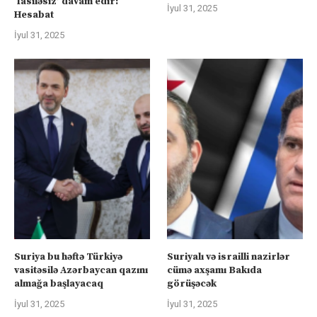
‘fasiləsiz’ davam edir:
İyul 31, 2025
Hesabat
İyul 31, 2025
Suriya bu həftə Türkiyə
Suriyalı və israilli nazirlər
vasitəsilə Azərbaycan qazını
cümə axşamı Bakıda
almağa başlayacaq
görüşəcək
İyul 31, 2025
İyul 31, 2025