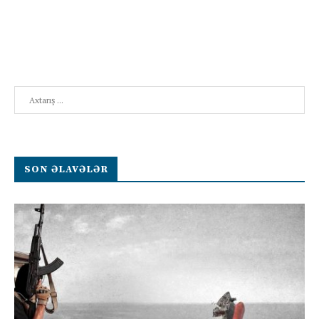
Search
SON ƏLAVƏLƏR