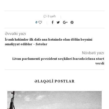
0 şərh
0
Əvvəlki yazı
İranlı həkimlər ilk dəfə ana bətnində olan dölün beynini
əməliyyat ediblər – fotolar
Növbəti yazı
Livan parlamenti prezident seçkiləri barədə iclasa start
verdi
ƏLAQƏLI POSTLAR