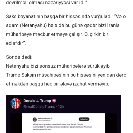
devrilməli olması nəzəriyyəsi var idi.”
Saks bəyanatının başqa bir hissəsində vurğuladı: “Və o
adam (Netanyahu) hələ də bu günə qədər bizi İranla
müharibəyə məcbur etməyə çalışır. O, çirkin bir
əclafdır”.
Sonda dedi:
Netanyahu bizi sonsuz müharibələrə sürükləyib
Tramp Saksın müsahibəsinin bu hissəsini yenidən dərc
etməkdən başqa heç bir əlavə izahat verməyib.