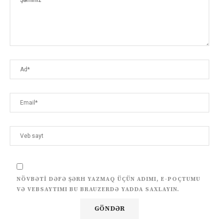
NÖVBƏTI DƏFƏ ŞƏRH YAZMAQ ÜÇÜN ADIMI, E-POÇTUMU
VƏ VEBSAYTIMI BU BRAUZERDƏ YADDA SAXLAYIN.