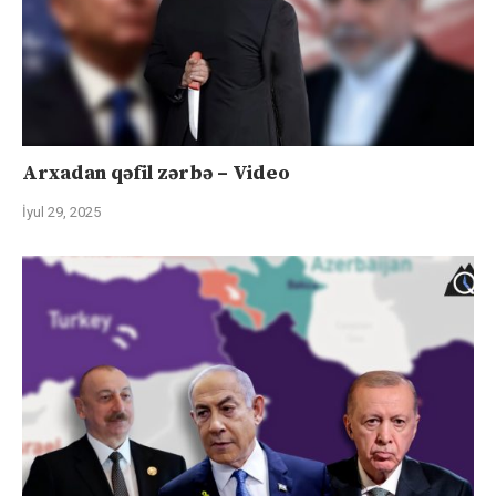
Arxadan qəfil zərbə – Video
İyul 29, 2025