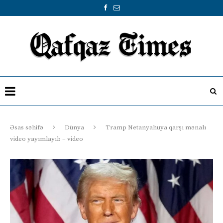
Əsas səhifə
Dünya
Tramp Netanyahuya qarşı mənalı
video yayımlayıb – video