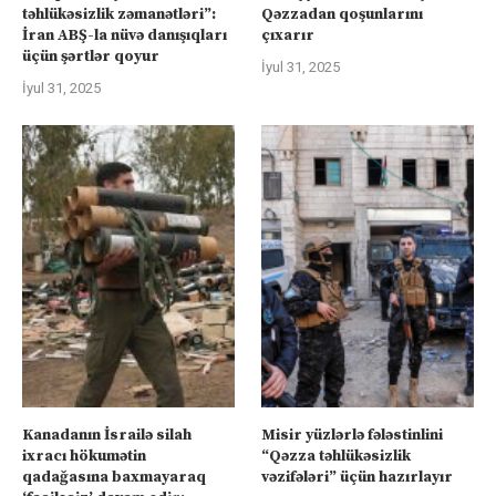
təhlükəsizlik zəmanətləri”:
Qəzzadan qoşunlarını
İran ABŞ-la nüvə danışıqları
çıxarır
üçün şərtlər qoyur
İyul 31, 2025
İyul 31, 2025
Kanadanın İsrailə silah
Misir yüzlərlə fələstinlini
ixracı hökumətin
“Qəzza təhlükəsizlik
qadağasına baxmayaraq
vəzifələri” üçün hazırlayır