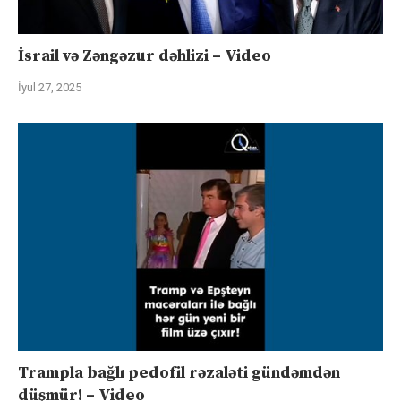
İsrail və Zəngəzur dəhlizi – Video
İyul 27, 2025
Trampla bağlı pedofil rəzaləti gündəmdən
düşmür! – Video