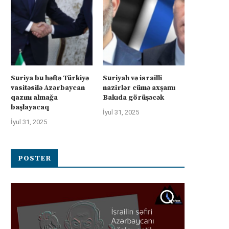
Suriya bu həftə Türkiyə
Suriyalı və israilli
vasitəsilə Azərbaycan
nazirlər cümə axşamı
qazını almağa
Bakıda görüşəcək
başlayacaq
İyul 31, 2025
İyul 31, 2025
POSTER