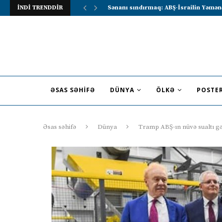
İNDİ TRENDDİR
Lavrov Suriya prezidentini Rusiya–Ərə
ƏSAS SƏHIFƏ
DÜNYA
ÖLKƏ
POSTE
Əsas səhifə
Dünya
Tramp ABŞ-ın nüvə sualtı gəm