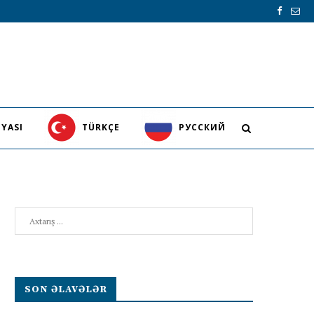
YASI
TÜRKÇE
PУССКИЙ
Search
SON ƏLAVƏLƏR