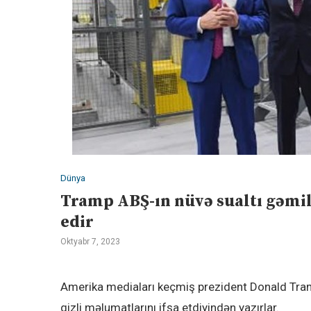
Dünya
Tramp ABŞ-ın nüvə sualtı gəmil
edir
Oktyabr 7, 2023
Amerika mediaları keçmiş prezident Donald Tram
gizli məlumatlarını ifşa etdiyindən yazırlar.