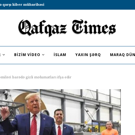
b sammitində iştirak etməyə dəvət...
R
BIZIM VIDEO
İSLAM
YAXIN ŞƏRQ
MARAQ DÜN
iləri barədə gizli məlumatları ifşa edir