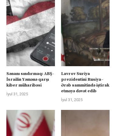
Sənanı sındırmaq: ABŞ-
Lavrov Suriya
İsrailin Yəmənə qarşı
prezidentini Rusiya–
kiber müharibəsi
Ərəb sammitində iştirak
etməyə dəvət edib
İyul 31, 2025
İyul 31, 2025