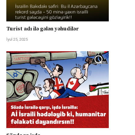
Turist adı ilə gələn yəhudilər
İyul 25, 2025