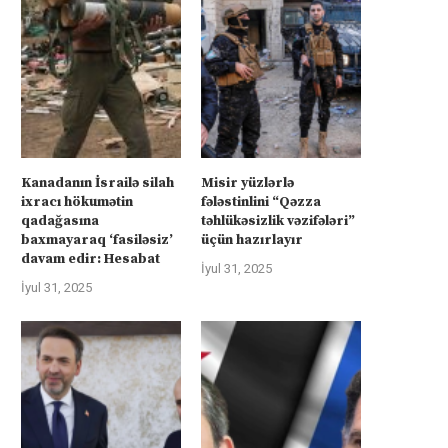
Kanadanın İsrailə silah
Misir yüzlərlə
ixracı hökumətin
fələstinlini “Qəzza
qadağasına
təhlükəsizlik vəzifələri”
baxmayaraq ‘fasiləsiz’
üçün hazırlayır
davam edir: Hesabat
İyul 31, 2025
İyul 31, 2025