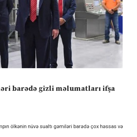
əri barədə gizli məlumatları ifşa
pın ölkənin nüvə sualtı gəmiləri barədə çox həssas və