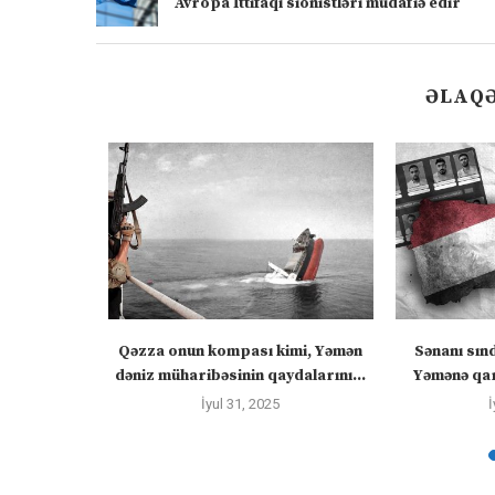
Avropa İttifaqı sionistləri müdafiə edir
ƏLAQƏ
 “silahları
Qəzza onun kompası kimi, Yəmən
Sənanı sın
zadakı...
dəniz müharibəsinin qaydalarını...
Yəmənə qar
İyul 31, 2025
İ