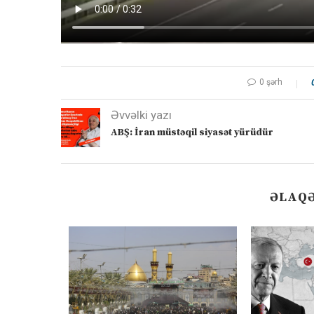
0 şərh
Əvvəlki yazı
ABŞ: İran müstəqil siyasət yürüdür
ƏLAQƏ