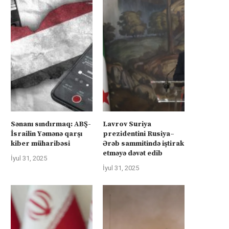
Sənanı sındırmaq: ABŞ-
Lavrov Suriya
İsrailin Yəmənə qarşı
prezidentini Rusiya–
kiber müharibəsi
Ərəb sammitində iştirak
etməyə dəvət edib
İyul 31, 2025
İyul 31, 2025