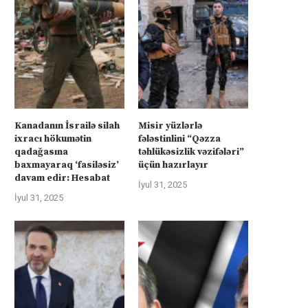
rkiyə Afrikanın neft və qazına can
Türkiyə Afrikanın neft və qazın
atır –...
atır –...
İyul 4, 2025
İyul 4, 2025
Kanadanın İsrailə silah
Misir yüzlərlə
ixracı hökumətin
fələstinlini “Qəzza
qadağasına
təhlükəsizlik vəzifələri”
baxmayaraq ‘fasiləsiz’
üçün hazırlayır
davam edir: Hesabat
İyul 31, 2025
İyul 31, 2025