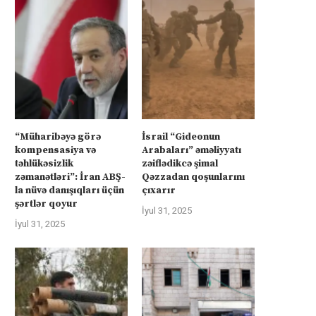
“Müharibəyə görə
İsrail “Gideonun
kompensasiya və
Arabaları” əməliyyatı
təhlükəsizlik
zəiflədikcə şimal
zəmanətləri”: İran ABŞ-
Qəzzadan qoşunlarını
la nüvə danışıqları üçün
çıxarır
şərtlər qoyur
İyul 31, 2025
İyul 31, 2025