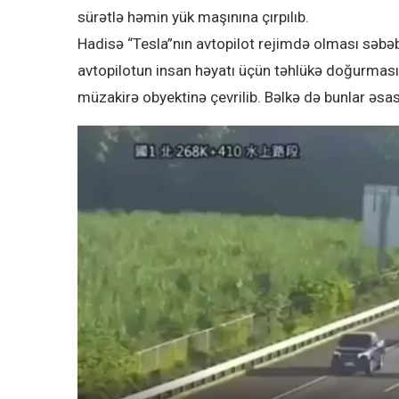
sürətlə həmin yük maşınına çırpılıb.
Hadisə “Tesla”nın avtopilot rejimdə olması səbə
avtopilotun insan həyatı üçün təhlükə doğurması,
müzakirə obyektinə çevrilib. Bəlkə də bunlar əsas