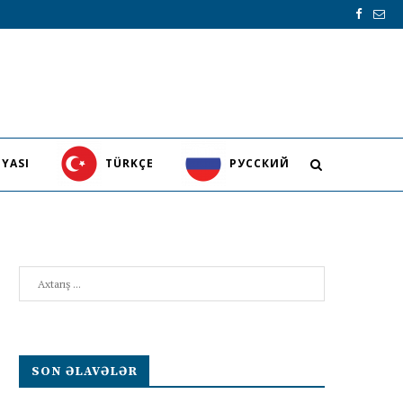
YASI
TÜRKÇE
PУССКИЙ
Search
SON ƏLAVƏLƏR