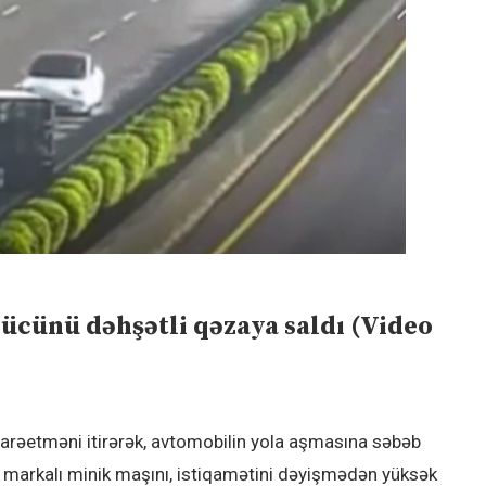
rücünü dəhşətli qəzaya saldı (Video
idarəetməni itirərək, avtomobilin yola aşmasına səbəb
 markalı minik maşını, istiqamətini dəyişmədən yüksək