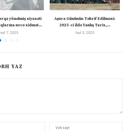
ərqə yönəlmiş siyasəti
Aşura Gününün Təhrif Edilməsi:
Tü
larına necə xidmət...
2025-ci ildə Yanlış Tarix,...
İyul 7, 2025
İyul 5, 2025
ƏRH YAZ