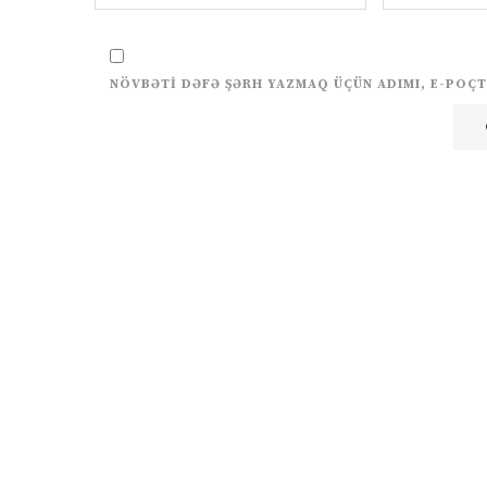
NÖVBƏTI DƏFƏ ŞƏRH YAZMAQ ÜÇÜN ADIMI, E-POÇT