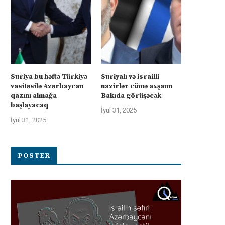
Suriya bu həftə Türkiyə
Suriyalı və israilli
vasitəsilə Azərbaycan
nazirlər cümə axşamı
qazını almağa
Bakıda görüşəcək
başlayacaq
İyul 31, 2025
İyul 31, 2025
POSTER