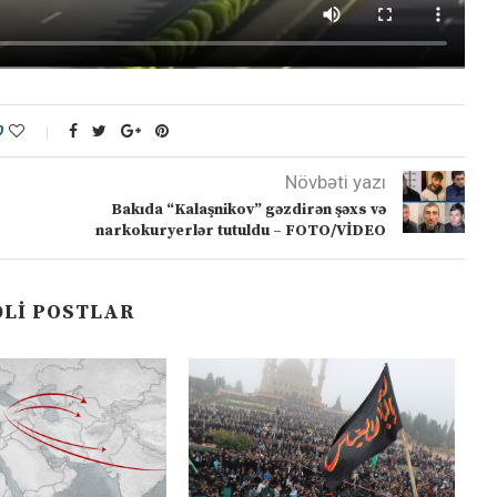
0
Növbəti yazı
Bakıda “Kalaşnikov” gəzdirən şəxs və
narkokuryerlər tutuldu – FOTO/VİDEO
LI POSTLAR