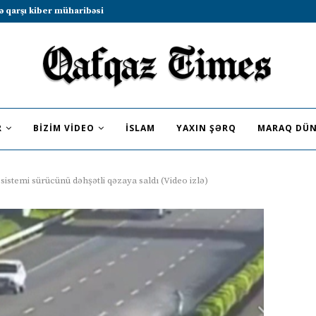
b sammitində iştirak etməyə dəvət...
R
BIZIM VIDEO
İSLAM
YAXIN ŞƏRQ
MARAQ DÜN
 sistemi sürücünü dəhşətli qəzaya saldı (Video izlə)