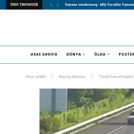
İNDİ TRENDDİR
Lavrov Suriya prezidentini Rusiya–Ərə
ƏSAS SƏHIFƏ
DÜNYA
ÖLKƏ
POSTE
Əsas səhifə
Maraq dünyası
“Tesla”nın avtopilot