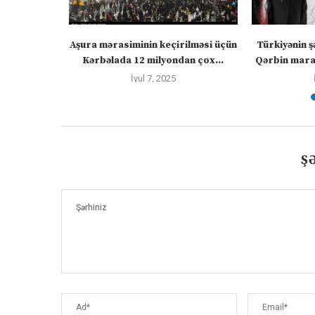
” – video
Aşura mərasiminin keçirilməsi üçün
Türkiyənin ş
Kərbəlada 12 milyondan çox...
Qərbin maraq
İyul 7, 2025
Ş