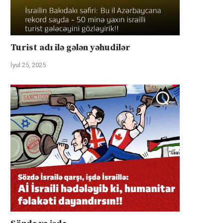
Turist adı ilə gələn yəhudilər
İyul 25, 2025