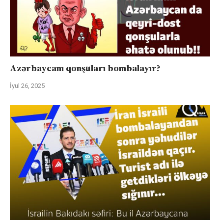
Azərbaycanı qonşuları bombalayır?
İyul 26, 2025