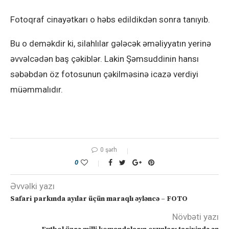
Fotoqraf cinayətkarı o həbs edildikdən sonra tanıyıb.
Bu o deməkdir ki, silahlılar gələcək əməliyyatın yerinə
əvvəlcədən baş çəkiblər. Lakin Şəmsuddinin hansı
səbəbdən öz fotosunun çəkilməsinə icazə verdiyi
müəmmalıdır.
0 şərh
0
Əvvəlki yazı
Safari parkında ayılar üçün maraqlı əyləncə – FOTO
Növbəti yazı