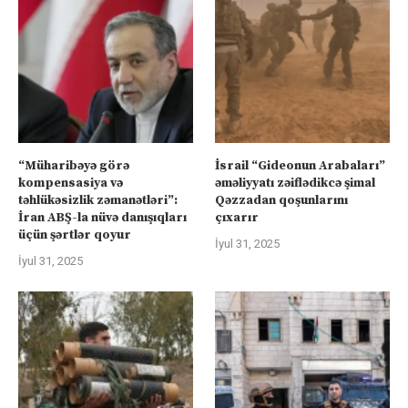
“Müharibəyə görə
İsrail “Gideonun Arabaları”
kompensasiya və
əməliyyatı zəiflədikcə şimal
təhlükəsizlik zəmanətləri”:
Qəzzadan qoşunlarını
İran ABŞ-la nüvə danışıqları
çıxarır
üçün şərtlər qoyur
İyul 31, 2025
İyul 31, 2025