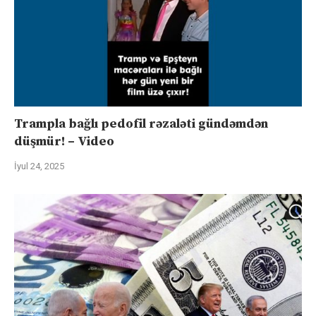
Trampla bağlı pedofil rəzaləti gündəmdən
düşmür! – Video
İyul 24, 2025