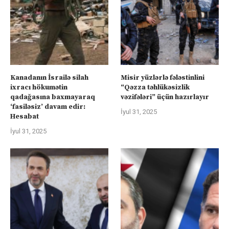
Kanadanın İsrailə silah
Misir yüzlərlə fələstinlini
ixracı hökumətin
“Qəzza təhlükəsizlik
qadağasına baxmayaraq
vəzifələri” üçün hazırlayır
‘fasiləsiz’ davam edir:
İyul 31, 2025
Hesabat
İyul 31, 2025