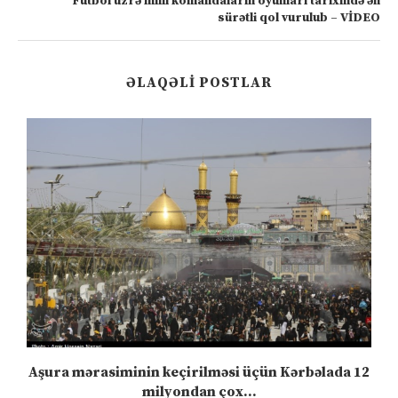
Futbol üzrə milli komandaların oyunları tarixində ən
sürətli qol vurulub – VİDEO
ƏLAQƏLI POSTLAR
Aşura mərasiminin keçirilməsi üçün Kərbəlada 12
milyondan çox...