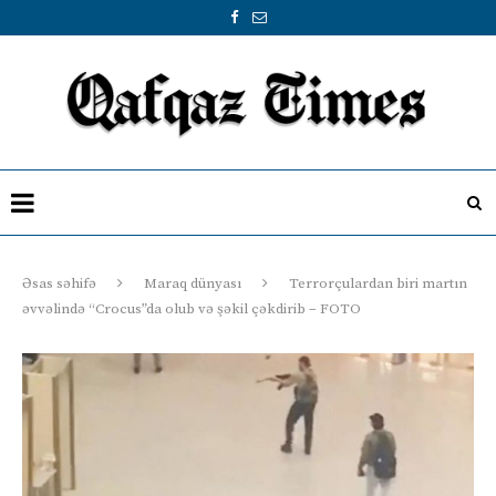
Əsas səhifə
Maraq dünyası
Terrorçulardan biri martın
əvvəlində “Crocus”da olub və şəkil çəkdirib – FOTO