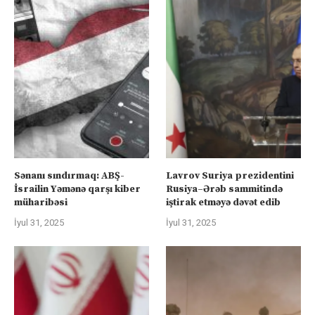
Sənanı sındırmaq: ABŞ-
Lavrov Suriya prezidentini
İsrailin Yəmənə qarşı kiber
Rusiya–Ərəb sammitində
müharibəsi
iştirak etməyə dəvət edib
İyul 31, 2025
İyul 31, 2025