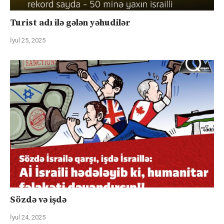
Turist adı ilə gələn yəhudilər
İyul 25, 2025
Sözdə və işdə
İyul 24, 2025