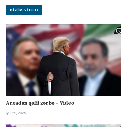
BIZIM VIDEO
Arxadan qəfil zərbə – Video
İyul 29, 2025