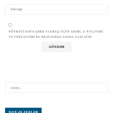
NÖVBƏTI DƏFƏ ŞƏRH YAZMAQ ÜÇÜN ADIMI, E-POÇTUMU
VƏ VEBSAYTIMI BU BRAUZERDƏ YADDA SAXLAYIN.
Search
SON ƏLAVƏLƏR