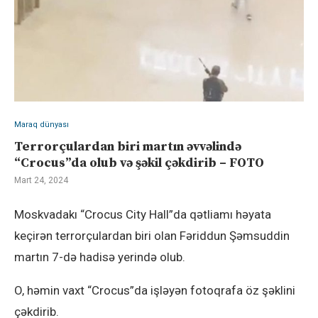
Maraq dünyası
Terrorçulardan biri martın əvvəlində
“Crocus”da olub və şəkil çəkdirib – FOTO
Mart 24, 2024
Moskvadakı “Crocus City Hall”da qətliamı həyata
keçirən terrorçulardan biri olan Fəriddun Şəmsuddin
martın 7-də hadisə yerində olub.
O, həmin vaxt “Crocus”da işləyən fotoqrafa öz şəklini
çəkdirib.