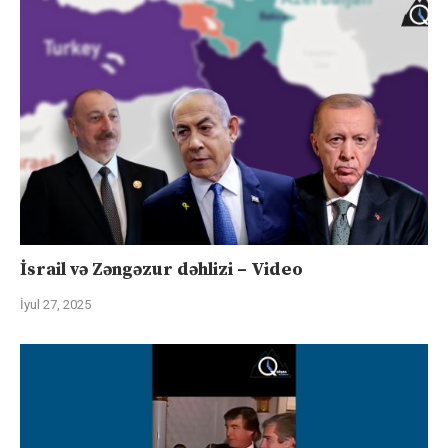
İsrail və Zəngəzur dəhlizi – Video
İyul 27, 2025