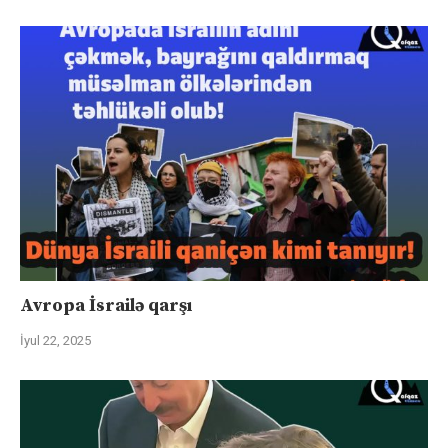
Avropa İsrailə qarşı
İyul 22, 2025