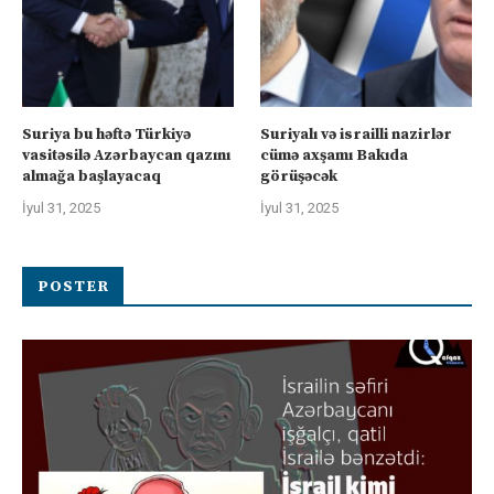
Suriya bu həftə Türkiyə
Suriyalı və israilli nazirlər
vasitəsilə Azərbaycan qazını
cümə axşamı Bakıda
almağa başlayacaq
görüşəcək
İyul 31, 2025
İyul 31, 2025
POSTER