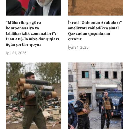
“Müharibəyə görə
İsrail “Gideonun Arabaları”
kompensasiya və
əməliyyatı zəiflədikcə şimal
təhlükəsizlik zəmanətləri”:
Qəzzadan qoşunlarını
İran ABŞ-la nüvə danışıqları
çıxarır
üçün şərtlər qoyur
İyul 31, 2025
İyul 31, 2025