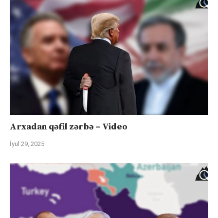
Arxadan qəfil zərbə – Video
İyul 29, 2025