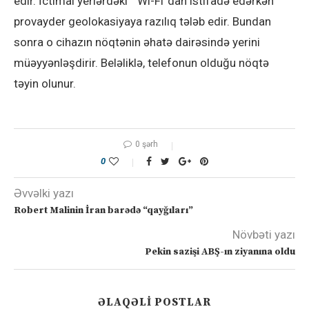
edir. İctimai yerlərdəki “Wi-Fi”dan istifadə edərkən
provayder geolokasiyaya razılıq tələb edir. Bundan
sonra o cihazın nöqtənin əhatə dairəsində yerini
müəyyənləşdirir. Beləliklə, telefonun olduğu nöqtə
təyin olunur.
0 şərh
0
Əvvəlki yazı
Robert Malinin İran barədə “qayğıları”
Növbəti yazı
Pekin sazişi ABŞ-ın ziyanına oldu
ƏLAQƏLI POSTLAR