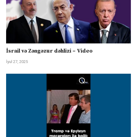
İsrail və Zəngəzur dəhlizi – Video
İyul 27, 2025