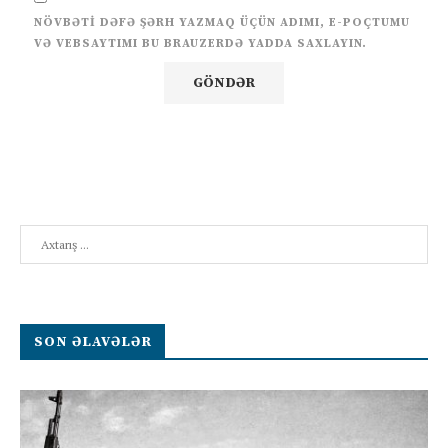
NÖVBƏTI DƏFƏ ŞƏRH YAZMAQ ÜÇÜN ADIMI, E-POÇTUMU
VƏ VEBSAYTIMI BU BRAUZERDƏ YADDA SAXLAYIN.
Search
SON ƏLAVƏLƏR