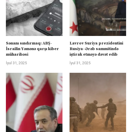
Sənanı sındırmaq: ABŞ-
Lavrov Suriya prezidentini
İsrailin Yəmənə qarşı kiber
Rusiya–Ərəb sammitində
müharibəsi
iştirak etməyə dəvət edib
İyul 31, 2025
İyul 31, 2025