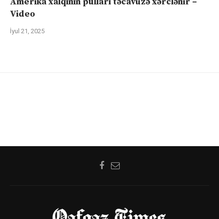
Amerika xalqının pulları təcavüzə xərclənir –
Video
İyul 21, 2025