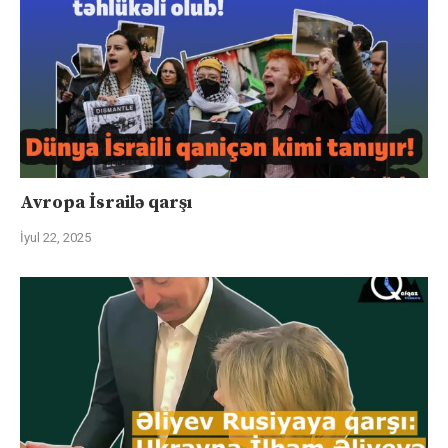
Avropa İsrailə qarşı
İyul 22, 2025