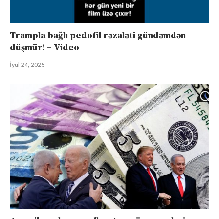
Trampla bağlı pedofil rəzaləti gündəmdən
düşmür! – Video
İyul 24, 2025