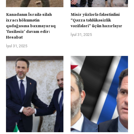
Kanadanın İsrailə silah
Misir yüzlərlə fələstinlini
ixracı hökumətin
“Qəzza təhlükəsizlik
qadağasına baxmayaraq
vəzifələri” üçün hazırlayır
‘fasiləsiz’ davam edir:
İyul 31, 2025
Hesabat
İyul 31, 2025