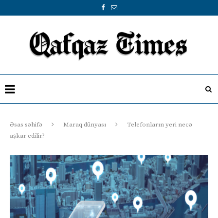
Əsas səhifə
Maraq dünyası
Telefonların yeri necə
aşkar edilir?