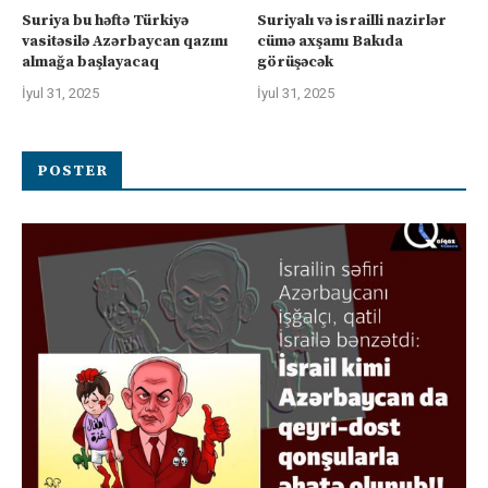
Suriya bu həftə Türkiyə
Suriyalı və israilli nazirlər
vasitəsilə Azərbaycan qazını
cümə axşamı Bakıda
almağa başlayacaq
görüşəcək
İyul 31, 2025
İyul 31, 2025
POSTER