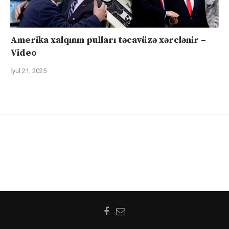
Amerika xalqının pulları təcavüzə xərclənir –
Video
İyul 21, 2025