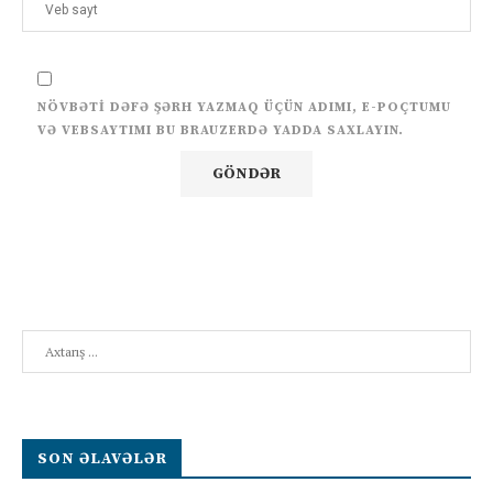
NÖVBƏTI DƏFƏ ŞƏRH YAZMAQ ÜÇÜN ADIMI, E-POÇTUMU
VƏ VEBSAYTIMI BU BRAUZERDƏ YADDA SAXLAYIN.
Search
SON ƏLAVƏLƏR