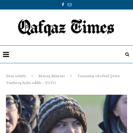
Əsas səhifə
Maraq dünyası
Tanınmış ekofəal Qreta
Tunberq həbs edilib – FOTO