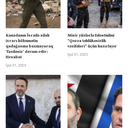
Kanadanın İsrailə silah
Misir yüzlərlə fələstinlini
ixracı hökumətin
“Qəzza təhlükəsizlik
qadağasına baxmayaraq
vəzifələri” üçün hazırlayır
‘fasiləsiz’ davam edir:
İyul 31, 2025
Hesabat
İyul 31, 2025