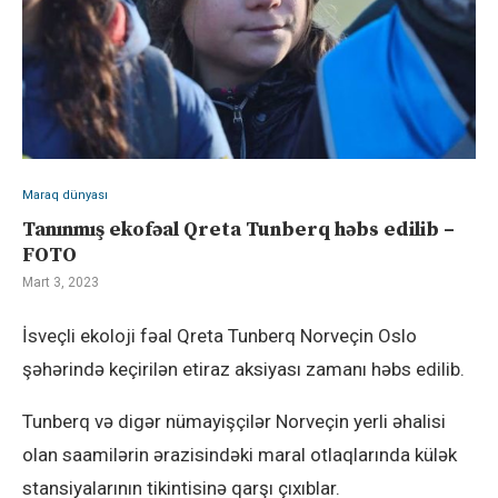
Maraq dünyası
Tanınmış ekofəal Qreta Tunberq həbs edilib –
FOTO
Mart 3, 2023
İsveçli ekoloji fəal Qreta Tunberq Norveçin Oslo
şəhərində keçirilən etiraz aksiyası zamanı həbs edilib.
Tunberq və digər nümayişçilər Norveçin yerli əhalisi
olan saamilərin ərazisindəki maral otlaqlarında külək
stansiyalarının tikintisinə qarşı çıxıblar.