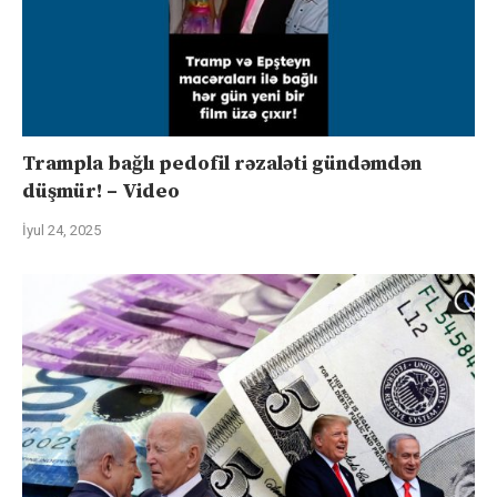
Trampla bağlı pedofil rəzaləti gündəmdən
düşmür! – Video
İyul 24, 2025