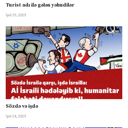
Turist adı ilə gələn yəhudilər
İyul 25, 2025
Sözdə və işdə
İyul 24, 2025