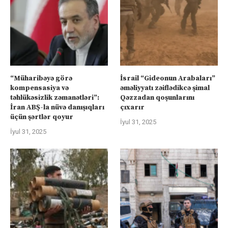
“Müharibəyə görə
İsrail “Gideonun Arabaları”
kompensasiya və
əməliyyatı zəiflədikcə şimal
təhlükəsizlik zəmanətləri”:
Qəzzadan qoşunlarını
İran ABŞ-la nüvə danışıqları
çıxarır
üçün şərtlər qoyur
İyul 31, 2025
İyul 31, 2025