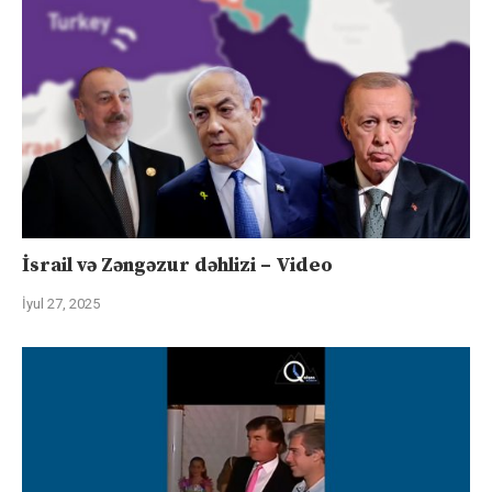
İsrail və Zəngəzur dəhlizi – Video
İyul 27, 2025