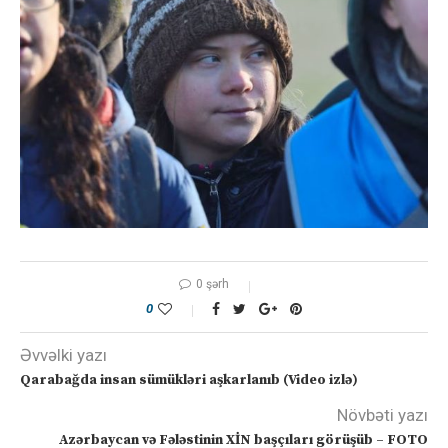
0 şərh
0
Əvvəlki yazı
Qarabağda insan sümükləri aşkarlanıb (Video izlə)
Növbəti yazı
Azərbaycan və Fələstinin XİN başçıları görüşüb – FOTO