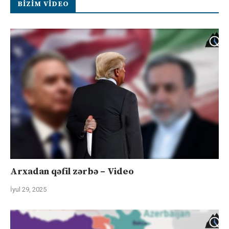
BIZIM VIDEO
Arxadan qəfil zərbə – Video
İyul 29, 2025