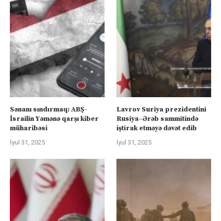
Sənanı sındırmaq: ABŞ-
Lavrov Suriya prezidentini
İsrailin Yəmənə qarşı kiber
Rusiya–Ərəb sammitində
müharibəsi
iştirak etməyə dəvət edib
İyul 31, 2025
İyul 31, 2025