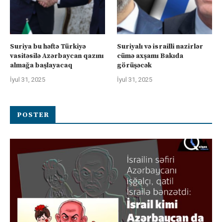
Suriya bu həftə Türkiyə
Suriyalı və israilli nazirlər
vasitəsilə Azərbaycan qazını
cümə axşamı Bakıda
almağa başlayacaq
görüşəcək
İyul 31, 2025
İyul 31, 2025
POSTER