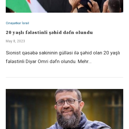
Cinayətkar İsrail
20 yaşlı fələstinli şəhid dəfn olundu
May 8, 2023
Sionist qəsəbə sakininin gülləsi ilə şəhid olan 20 yaşlı
fələstinli Diyar Omri dəfn olundu. Mehr…