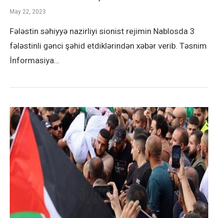
May 22, 2023
Fələstin səhiyyə nazirliyi sionist rejimin Nablosda 3
fələstinli gənci şəhid etdiklərindən xəbər verib. Təsnim
İnformasiya…