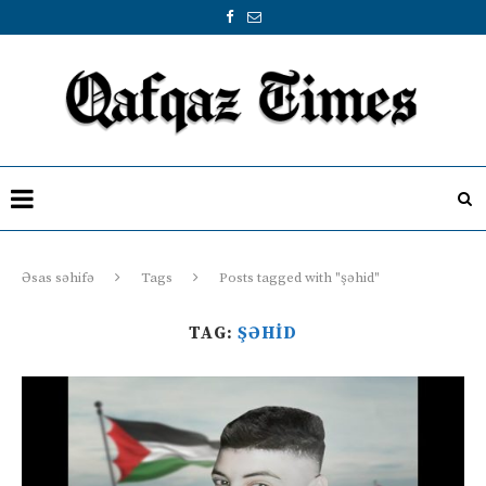
Əsas səhifə
Tags
Posts tagged with "şəhid"
TAG:
ŞƏHID