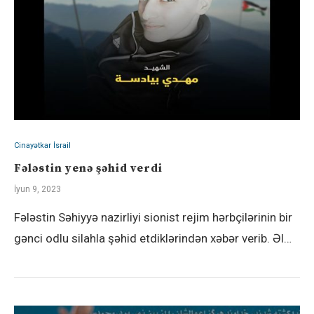
Cinayətkar İsrail
Fələstin yenə şəhid verdi
İyun 9, 2023
Fələstin Səhiyyə nazirliyi sionist rejim hərbçilərinin bir
gənci odlu silahla şəhid etdiklərindən xəbər verib. Əl…