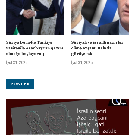
Suriya bu həftə Türkiyə
Suriyalı və israilli nazirlər
vasitəsilə Azərbaycan qazını
cümə axşamı Bakıda
almağa başlayacaq
görüşəcək
İyul 31, 2025
İyul 31, 2025
POSTER