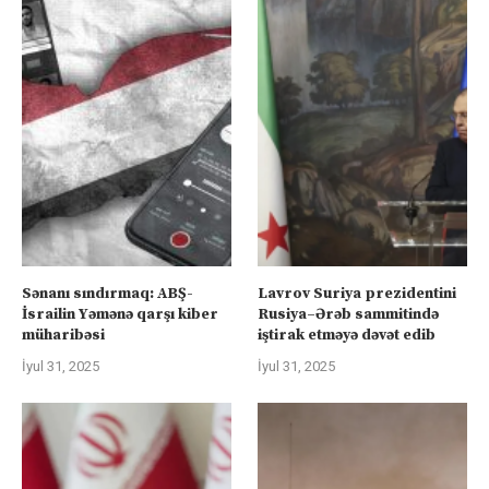
Sənanı sındırmaq: ABŞ-
Lavrov Suriya prezidentini
İsrailin Yəmənə qarşı kiber
Rusiya–Ərəb sammitində
müharibəsi
iştirak etməyə dəvət edib
İyul 31, 2025
İyul 31, 2025