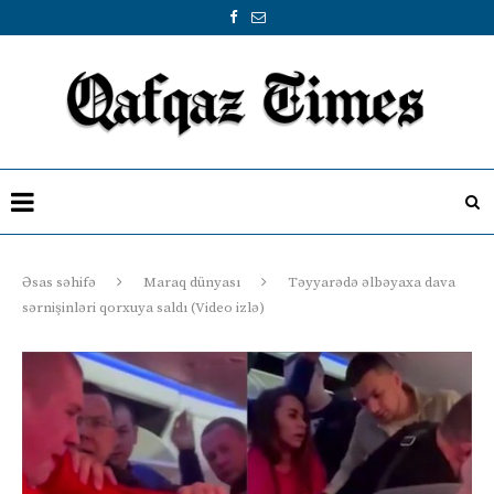
Əsas səhifə
Maraq dünyası
Təyyarədə əlbəyaxa dava
sərnişinləri qorxuya saldı (Video izlə)