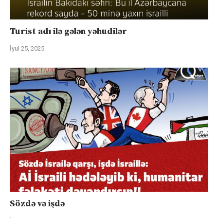
Turist adı ilə gələn yəhudilər
İyul 25, 2025
Sözdə və işdə