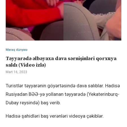
Maraq dünyası
Təyyarədə əlbəyaxa dava sərnişinləri qorxuya
saldı (Video izlə)
Mart 16, 2023
Turistlər təyyarənin göyərtəsində dava salıblar. Hadisə
Rusiyadan BƏƏ-yə yollanan təyyarədə (Yekaterinburq-
Dubay reysində) baş verib.
Hadisə şahidləri baş verənləri videoya çəkiblər.