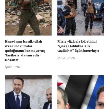
Kanadanın İsrailə silah
Misir yüzlərlə fələstinlini
ixracı hökumətin
“Qəzza təhlükəsizlik
qadağasına baxmayaraq
vəzifələri” üçün hazırlayır
‘fasiləsiz’ davam edir:
İyul 31, 2025
Hesabat
İyul 31, 2025