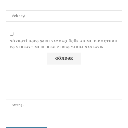
NÖVBƏTI DƏFƏ ŞƏRH YAZMAQ ÜÇÜN ADIMI, E-POÇTUMU
VƏ VEBSAYTIMI BU BRAUZERDƏ YADDA SAXLAYIN.
Search