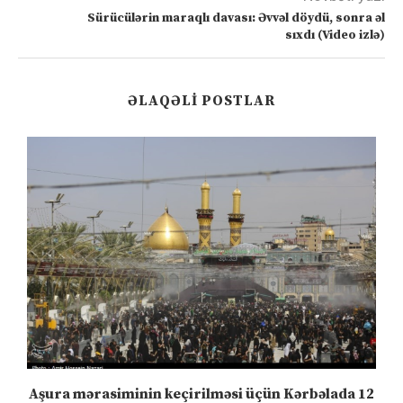
Sürücülərin maraqlı davası: Əvvəl döydü, sonra əl
sıxdı (Video izlə)
ƏLAQƏLI POSTLAR
Aşura mərasiminin keçirilməsi üçün Kərbəlada 12