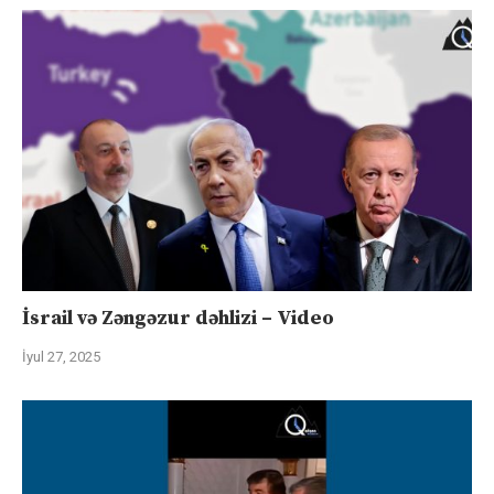
İsrail və Zəngəzur dəhlizi – Video
İyul 27, 2025