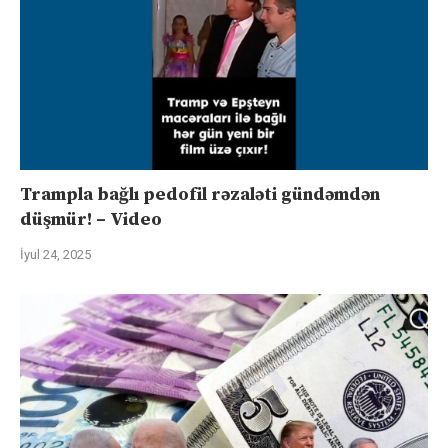
Trampla bağlı pedofil rəzaləti gündəmdən
düşmür! – Video
İyul 24, 2025