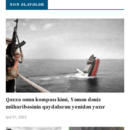
SON ƏLAVƏLƏR
Qəzza onun kompası kimi, Yəmən dəniz
müharibəsinin qaydalarını yenidən yazır
İyul 31, 2025