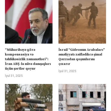
“Müharibəyə görə
İsrail “Gideonun Arabaları”
kompensasiya və
əməliyyatı zəiflədikcə şimal
təhlükəsizlik zəmanətləri”:
Qəzzadan qoşunlarını
İran ABŞ-la nüvə danışıqları
çıxarır
üçün şərtlər qoyur
İyul 31, 2025
İyul 31, 2025