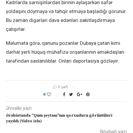
Kadrlarda sərnişinlərdən birinin əyləşərkən səfər
yoldaşını döyməyə və təhqir etməyə başladığı görünür.
Bu zaman digərləri dava edənləri sakitləşdirməyə
çalışırlar.
Məlumata görə, qanunu pozanlar Dubaya çatan kimi
dərhal yerli hüquq-mühafizə orqanlarının əməkdaşları
tərəfindən saxlanılıblar. Onları deportasiya gözləyir.
0 şərh
0
Əvvəlki yazı
Ərəbistanda “Qum şeytanı”nın qorxuducu görüntüləri
yayıldı (Video izlə)
Növbəti yazı