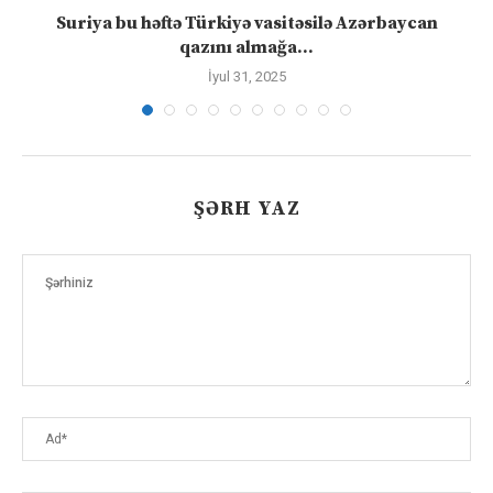
ə
Suriya bu həftə Türkiyə vasitəsilə Azərbaycan
qazını almağa...
İyul 31, 2025
ŞƏRH YAZ