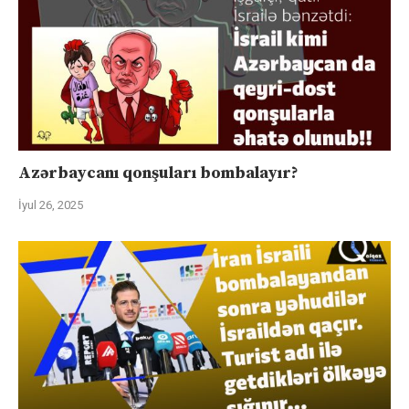
Azərbaycanı qonşuları bombalayır?
İyul 26, 2025