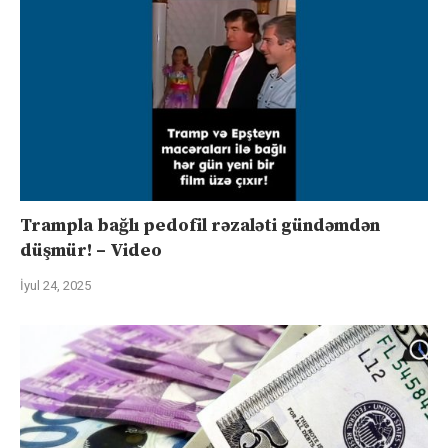
Trampla bağlı pedofil rəzaləti gündəmdən
düşmür! – Video
İyul 24, 2025