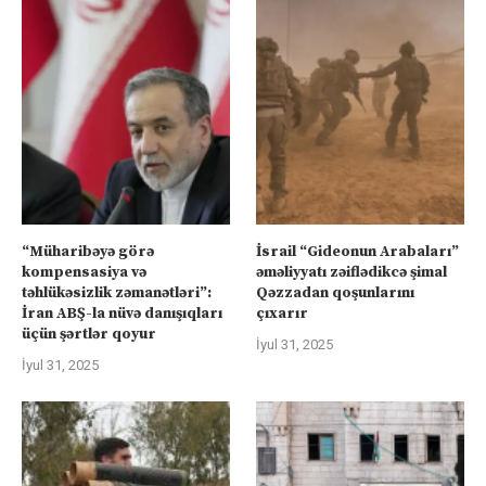
“Müharibəyə görə
İsrail “Gideonun Arabaları”
kompensasiya və
əməliyyatı zəiflədikcə şimal
təhlükəsizlik zəmanətləri”:
Qəzzadan qoşunlarını
İran ABŞ-la nüvə danışıqları
çıxarır
üçün şərtlər qoyur
İyul 31, 2025
İyul 31, 2025