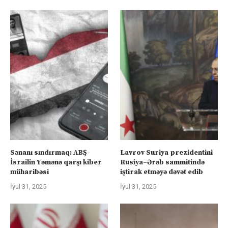
Sənanı sındırmaq: ABŞ-
Lavrov Suriya prezidentini
İsrailin Yəmənə qarşı kiber
Rusiya–Ərəb sammitində
müharibəsi
iştirak etməyə dəvət edib
İyul 31, 2025
İyul 31, 2025