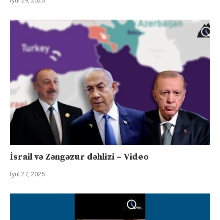
İyul 29, 2025
İsrail və Zəngəzur dəhlizi – Video
İyul 27, 2025