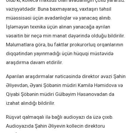
vəziyyətdədir. Buna baxmayaraq, vaxtaşırı təhsil
müəssisəsi üçün avadanlıqlar və yanacaq alınıb.
İşləməyən texnika üçün alınan yanacağa ayrılan
vəsaitin bir neçə min manat dəyərində olduğu bildirilir.
Məlumatlara görə, bu faktlar prokurorluq orqanlarının
diqqətindən yayınmadığı üçün hüquqi müstəvidə
araşdırma davam etdirilir.
Aparılan araşdırmalar nəticəsində direktor əvəzi Şahin
Əliyevdən, Əyani Şöbənin müdiri Kamilə Həmidova və
Qiyabi Şöbənin müdiri Gülbəyim Həsənovadan da
izahat alındığı bildirilir.
Rüşvət qalmaqalı ilə bağlı audioyazı da üzə çıxıb.
Audioyazıda Şahin Əliyevin kollecin direktoru