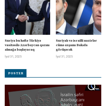
Suriya bu həftə Türkiyə
Suriyalı və israilli nazirlər
vasitəsilə Azərbaycan qazını
cümə axşamı Bakıda
almağa başlayacaq
görüşəcək
İyul 31, 2025
İyul 31, 2025
POSTER