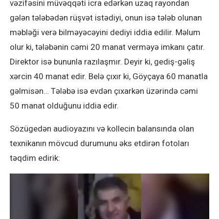
vəzifəsini müvəqqəti icra edərkən uzaq rayondan
gələn tələbədən rüşvət istədiyi, onun isə tələb olunan
məbləği verə bilməyəcəyini dediyi iddia edilir. Məlum
olur ki, tələbənin cəmi 20 manat verməyə imkanı çatır.
Direktor isə bununla razılaşmır. Deyir ki, gediş-gəliş
xərcin 40 manat edir. Belə çıxır ki, Göyçaya 60 manatla
gəlmisən… Tələbə isə evdən çıxarkən üzərində cəmi
50 manat olduğunu iddia edir.
Sözügedən audioyazını və kollecin balansında olan
texnikanın mövcud durumunu əks etdirən fotoları
təqdim edirik: