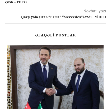
çıxdı – FOTO
Növbəti yazı
Qarşı yola çıxan “Prius” “Mercedes”i əzdi – VİDEO
ƏLAQƏLI POSTLAR