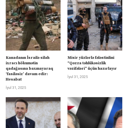
Kanadanın İsrailə silah
Misir yüzlərlə fələstinlini
ixracı hökumətin
“Qəzza təhlükəsizlik
qadağasına baxmayaraq
vəzifələri” üçün hazırlayır
‘fasiləsiz’ davam edir:
İyul 31, 2025
Hesabat
İyul 31, 2025