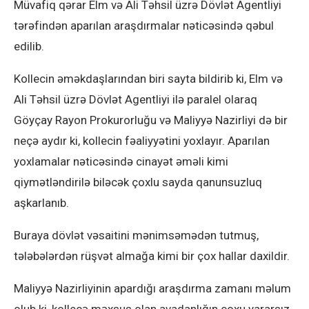
Müvafiq qərar Elm və Ali Təhsil üzrə Dövlət Agentliyi
tərəfindən aparılan araşdırmalar nəticəsində qəbul
edilib.
Kollecin əməkdaşlarından biri sayta bildirib ki, Elm və
Ali Təhsil üzrə Dövlət Agentliyi ilə paralel olaraq
Göyçay Rayon Prokurorluğu və Maliyyə Nazirliyi də bir
neçə aydır ki, kollecin fəaliyyətini yoxlayır. Aparılan
yoxlamalar nəticəsində cinayət əməli kimi
qiymətləndirilə biləcək çoxlu sayda qanunsuzluq
aşkarlanıb.
Buraya dövlət vəsaitini mənimsəmədən tutmuş,
tələbələrdən rüşvət almağa kimi bir çox hallar daxildir.
Maliyyə Nazirliyinin apardığı araşdırma zamanı məlum
olub ki, kollecə məxsus olan avadanlığın çoxu yararsız