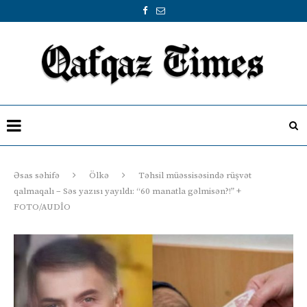
Əsas səhifə
Ölkə
Təhsil müəssisəsində rüşvət
qalmaqalı – Səs yazısı yayıldı: “60 manatla gəlmisən?!” +
FOTO/AUDİO