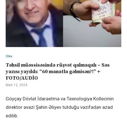
Ölkə
Təhsil müəssisəsində rüşvət qalmaqalı – Səs
yazısı yayıldı: “60 manatla gəlmisən?!” +
FOTO/AUDİO
Mart 12, 2024
Göyçay Dövlət İdarəetmə və Texnologiya Kollecinin
direktor əvəzi Şahin Əliyev tutduğu vəzifədən azad
edilib.