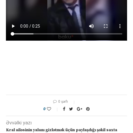
0 şərh
0
Əvvəlki yazı
Kral ailəsinin yalanı gizlətmək üçün paylaşdığı şəkil saxta