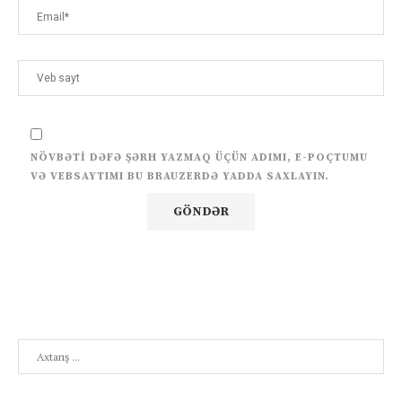
NÖVBƏTI DƏFƏ ŞƏRH YAZMAQ ÜÇÜN ADIMI, E-POÇTUMU
VƏ VEBSAYTIMI BU BRAUZERDƏ YADDA SAXLAYIN.
Search