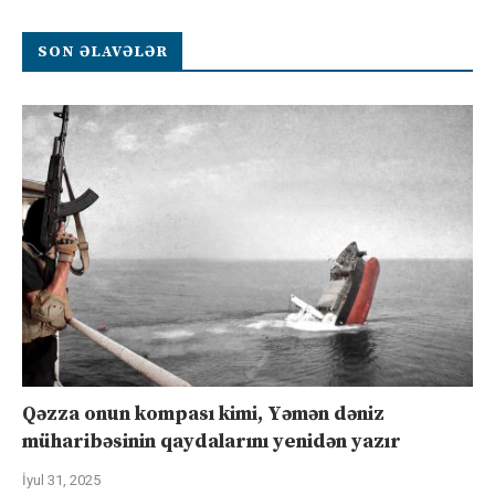
SON ƏLAVƏLƏR
Qəzza onun kompası kimi, Yəmən dəniz
müharibəsinin qaydalarını yenidən yazır
İyul 31, 2025