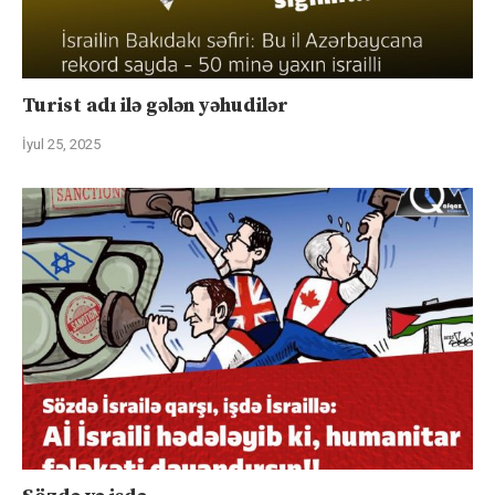
Turist adı ilə gələn yəhudilər
İyul 25, 2025