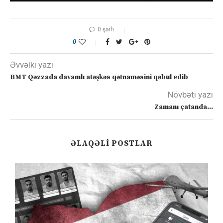
0 şərh
0
Əvvəlki yazı
BMT Qəzzada davamlı atəşkəs qətnaməsini qəbul edib
Növbəti yazı
Zamanı çatanda…
ƏLAQƏLI POSTLAR