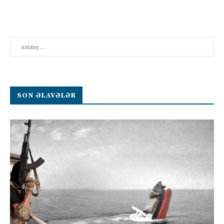
Search
SON ƏLAVƏLƏR