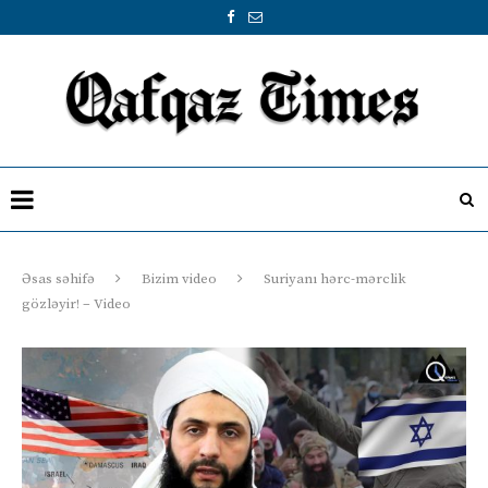
Əsas səhifə
Bizim video
Suriyanı hərc-mərclik
gözləyir! – Video