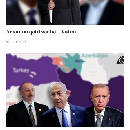
Arxadan qəfil zərbə – Video
İyul 29, 2025