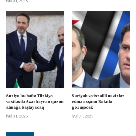
İyul 31, 2025
Suriya bu həftə Türkiyə
Suriyalı və israilli nazirlər
vasitəsilə Azərbaycan qazını
cümə axşamı Bakıda
almağa başlayacaq
görüşəcək
İyul 31, 2025
İyul 31, 2025