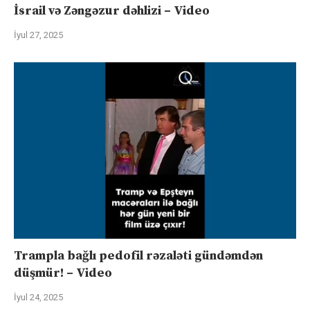
İsrail və Zəngəzur dəhlizi – Video
İyul 27, 2025
Trampla bağlı pedofil rəzaləti gündəmdən
düşmür! – Video
İyul 24, 2025