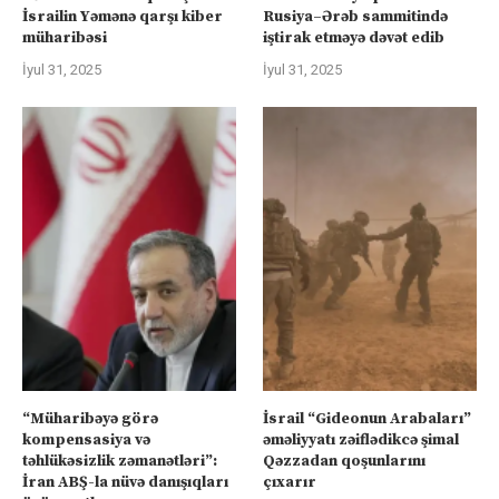
İsrailin Yəmənə qarşı kiber
Rusiya–Ərəb sammitində
müharibəsi
iştirak etməyə dəvət edib
İyul 31, 2025
İyul 31, 2025
“Müharibəyə görə
İsrail “Gideonun Arabaları”
kompensasiya və
əməliyyatı zəiflədikcə şimal
təhlükəsizlik zəmanətləri”:
Qəzzadan qoşunlarını
İran ABŞ-la nüvə danışıqları
çıxarır