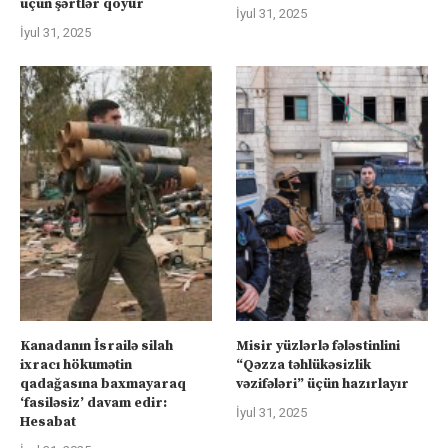
üçün şərtlər qoyur
İyul 31, 2025
İyul 31, 2025
Kanadanın İsrailə silah
Misir yüzlərlə fələstinlini
ixracı hökumətin
“Qəzza təhlükəsizlik
qadağasına baxmayaraq
vəzifələri” üçün hazırlayır
‘fasiləsiz’ davam edir:
İyul 31, 2025
Hesabat