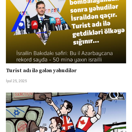
Turist adı ilə gələn yəhudilər
İyul 25, 2025