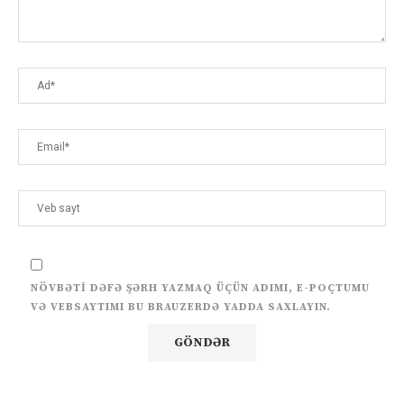
NÖVBƏTI DƏFƏ ŞƏRH YAZMAQ ÜÇÜN ADIMI, E-POÇTUMU
VƏ VEBSAYTIMI BU BRAUZERDƏ YADDA SAXLAYIN.