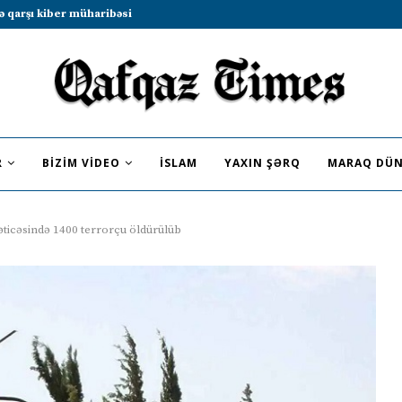
b sammitində iştirak etməyə dəvət...
R
BIZIM VIDEO
İSLAM
YAXIN ŞƏRQ
MARAQ DÜN
ticəsində 1400 terrorçu öldürülüb