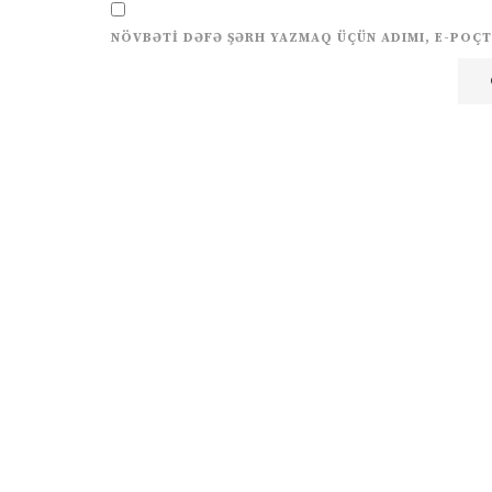
NÖVBƏTI DƏFƏ ŞƏRH YAZMAQ ÜÇÜN ADIMI, E-POÇT