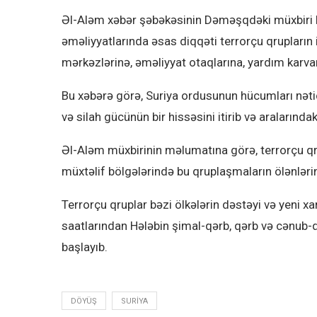
Əl-Aləm xəbər şəbəkəsinin Dəməşqdəki müxbiri Dar
əməliyyatlarında əsas diqqəti terrorçu qrupların
mərkəzlərinə, əməliyyat otaqlarına, yardım karvan
Bu xəbərə görə, Suriya ordusunun hücumları nət
və silah gücünün bir hissəsini itirib və aralarındak
Əl-Aləm müxbirinin məlumatına görə, terrorçu qr
müxtəlif bölgələrində bu qruplaşmaların ölənləri
Terrorçu qruplar bəzi ölkələrin dəstəyi və yeni x
saatlarından Hələbin şimal-qərb, qərb və cənub
başlayıb.
DÖYÜŞ
SURIYA