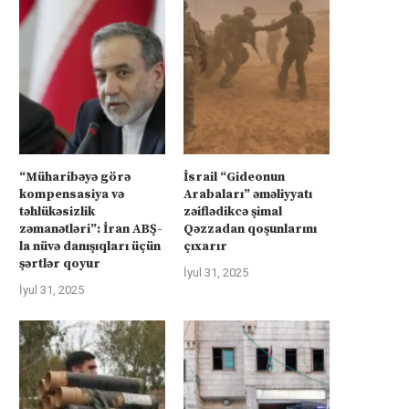
“Müharibəyə görə
İsrail “Gideonun
kompensasiya və
Arabaları” əməliyyatı
təhlükəsizlik
zəiflədikcə şimal
zəmanətləri”: İran ABŞ-
Qəzzadan qoşunlarını
la nüvə danışıqları üçün
çıxarır
şərtlər qoyur
İyul 31, 2025
İyul 31, 2025