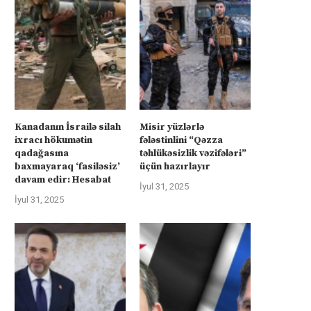
üharibəyə görə kompensasiya və
Kanadanın İsrailə silah ixra
təhlükəsizlik zəmanətləri”: İran
hökumətin qadağasına baxma
ABŞ-la...
‘fasiləsiz’...
İyul 31, 2025
İyul 31, 2025
Kanadanın İsrailə silah
Misir yüzlərlə
ixracı hökumətin
fələstinlini “Qəzza
qadağasına
təhlükəsizlik vəzifələri”
baxmayaraq ‘fasiləsiz’
üçün hazırlayır
davam edir: Hesabat
İyul 31, 2025
İyul 31, 2025