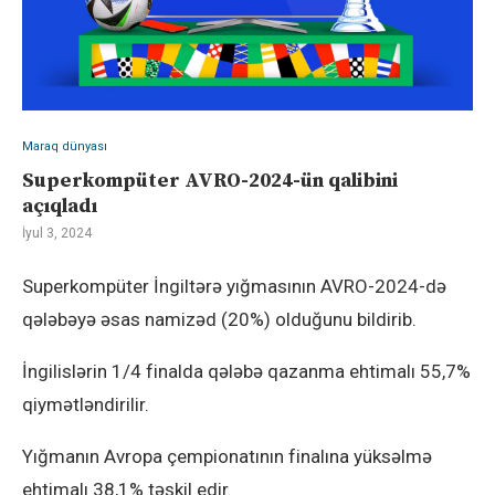
Maraq dünyası
Superkompüter AVRO-2024-ün qalibini
açıqladı
İyul 3, 2024
Superkompüter İngiltərə yığmasının AVRO-2024-də
qələbəyə əsas namizəd (20%) olduğunu bildirib.
İngilislərin 1/4 finalda qələbə qazanma ehtimalı 55,7%
qiymətləndirilir.
Yığmanın Avropa çempionatının finalına yüksəlmə
ehtimalı 38,1% təşkil edir.