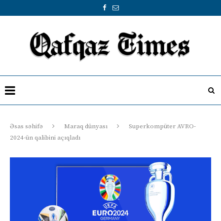
Əsas səhifə
Maraq dünyası
Superkompüter AVRO-
2024-ün qalibini açıqladı