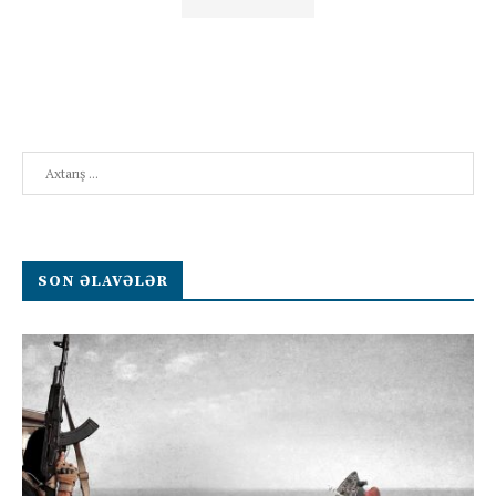
Search
SON ƏLAVƏLƏR