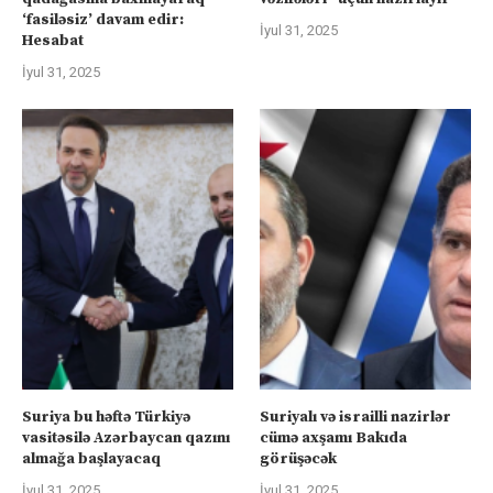
‘fasiləsiz’ davam edir:
İyul 31, 2025
Hesabat
İyul 31, 2025
Suriya bu həftə Türkiyə
Suriyalı və israilli nazirlər
vasitəsilə Azərbaycan qazını
cümə axşamı Bakıda
almağa başlayacaq
görüşəcək
İyul 31, 2025
İyul 31, 2025