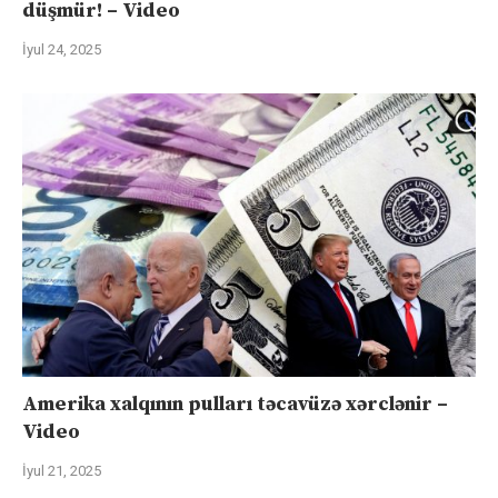
düşmür! – Video
İyul 24, 2025
Amerika xalqının pulları təcavüzə xərclənir –
Video
İyul 21, 2025