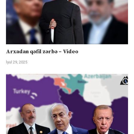
Arxadan qəfil zərbə – Video
İyul 29, 2025