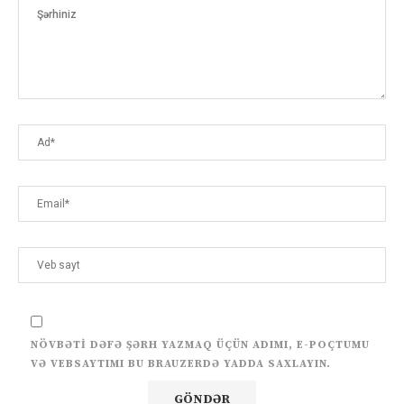
NÖVBƏTI DƏFƏ ŞƏRH YAZMAQ ÜÇÜN ADIMI, E-POÇTUMU
VƏ VEBSAYTIMI BU BRAUZERDƏ YADDA SAXLAYIN.