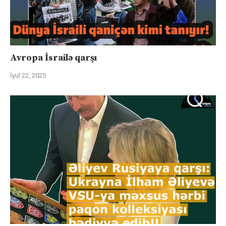
Avropa İsrailə qarşı
İyul 22, 2025