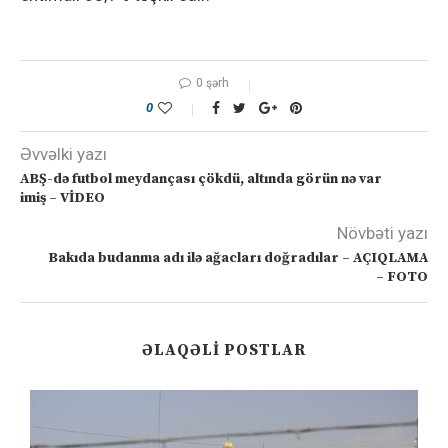
0 şərh
0
Əvvəlki yazı
ABŞ-də futbol meydançası çökdü, altında görün nə var
imiş – VİDEO
Növbəti yazı
Bakıda budanma adı ilə ağacları doğradılar – AÇIQLAMA
– FOTO
ƏLAQƏLI POSTLAR