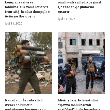
kompensasiya və
əməliyyatı zəiflədikcə şimal
təhlükəsizlik zəmanətləri”:
Qəzzadan qoşunlarını
İran ABŞ-la nüvə danışıqları
çıxarır
üçün şərtlər qoyur
İyul 31, 2025
İyul 31, 2025
Kanadanın İsrailə silah
Misir yüzlərlə fələstinlini
ixracı hökumətin
“Qəzza təhlükəsizlik
qadağasına baxmayaraq
vəzifələri” üçün hazırlayır