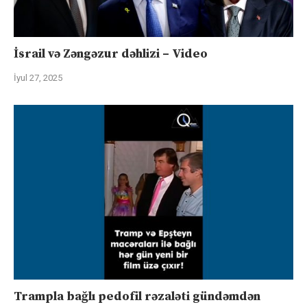
İsrail və Zəngəzur dəhlizi – Video
İyul 27, 2025
Trampla bağlı pedofil rəzaləti gündəmdən