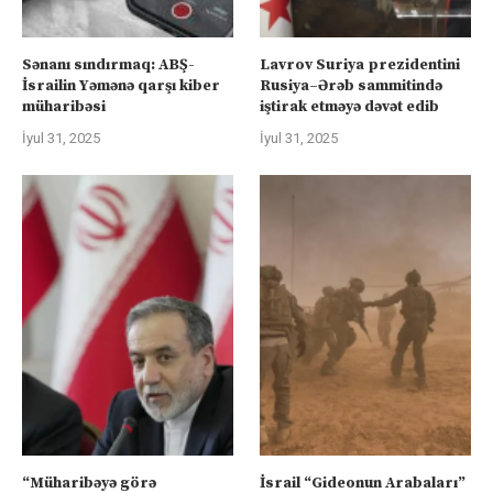
Sənanı sındırmaq: ABŞ-
Lavrov Suriya prezidentini
İsrailin Yəmənə qarşı kiber
Rusiya–Ərəb sammitində
müharibəsi
iştirak etməyə dəvət edib
İyul 31, 2025
İyul 31, 2025
“Müharibəyə görə
İsrail “Gideonun Arabaları”