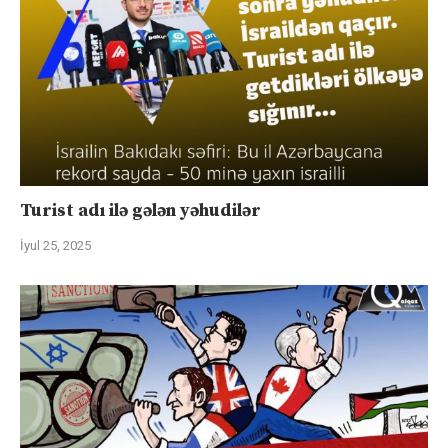
Turist adı ilə gələn yəhudilər
İyul 25, 2025