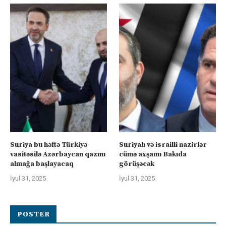
Suriya bu həftə Türkiyə
Suriyalı və israilli nazirlər
vasitəsilə Azərbaycan qazını
cümə axşamı Bakıda
almağa başlayacaq
görüşəcək
İyul 31, 2025
İyul 31, 2025
POSTER