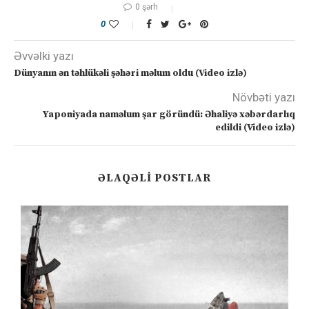
0 şərh
0
Əvvəlki yazı
Dünyanın ən təhlükəli şəhəri məlum oldu (Video izlə)
Növbəti yazı
Yaponiyada naməlum şar göründü: Əhaliyə xəbərdarlıq
edildi (Video izlə)
ƏLAQƏLI POSTLAR