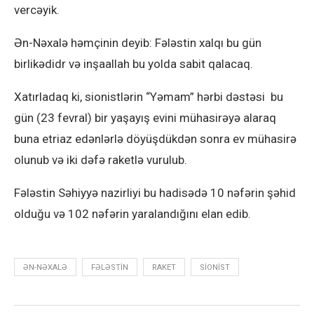
vercəyik.
Ən-Nəxalə həmçinin deyib: Fələstin xalqı bu gün
birlikədidr və inşaallah bu yolda sabit qalacaq.
Xatırladaq ki, sionistlərin “Yəmam” hərbi dəstəsi bu
gün (23 fevral) bir yaşayış evini mühasirəyə alaraq
buna etriaz edənlərlə döyüşdükdən sonra ev mühasirə
olunub və iki dəfə raketlə vurulub.
Fələstin Səhiyyə nazirliyi bu hadisədə 10 nəfərin şəhid
olduğu və 102 nəfərin yaralandığını elan edib.
ƏN-NƏXALƏ
FƏLƏSTIN
RAKET
SIONIST