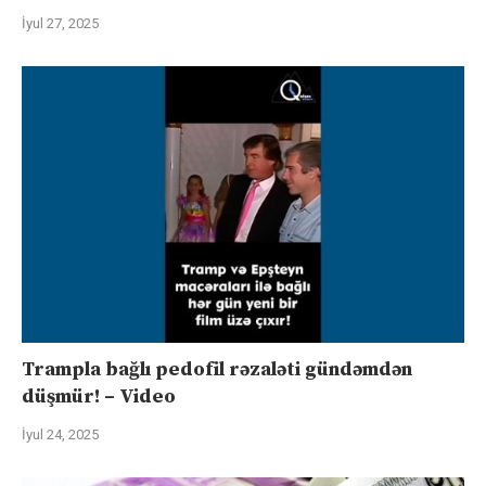
İyul 27, 2025
Trampla bağlı pedofil rəzaləti gündəmdən
düşmür! – Video
İyul 24, 2025