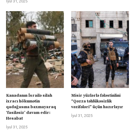
İyul 31, 2025
Kanadanın İsrailə silah
Misir yüzlərlə fələstinlini
ixracı hökumətin
“Qəzza təhlükəsizlik
qadağasına baxmayaraq
vəzifələri” üçün hazırlayır
‘fasiləsiz’ davam edir:
İyul 31, 2025
Hesabat
İyul 31, 2025