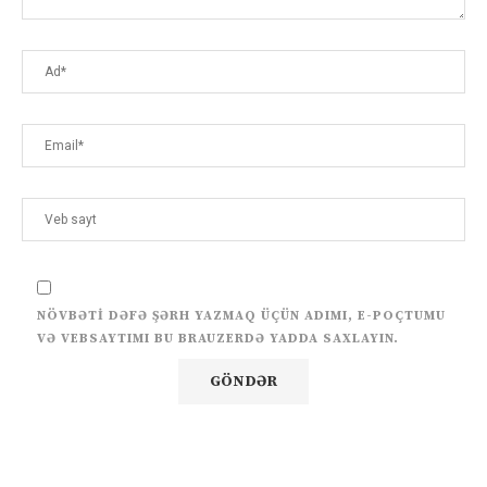
NÖVBƏTI DƏFƏ ŞƏRH YAZMAQ ÜÇÜN ADIMI, E-POÇTUMU
VƏ VEBSAYTIMI BU BRAUZERDƏ YADDA SAXLAYIN.