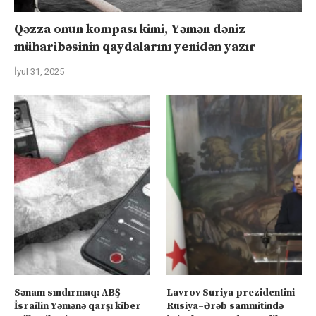
Qəzza onun kompası kimi, Yəmən dəniz
müharibəsinin qaydalarını yenidən yazır
İyul 31, 2025
Sənanı sındırmaq: ABŞ-
Lavrov Suriya prezidentini
İsrailin Yəmənə qarşı kiber
Rusiya–Ərəb sammitində