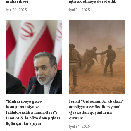
müharibəsi
iştirak etməyə dəvət edib
İyul 31, 2025
İyul 31, 2025
“Müharibəyə görə
İsrail “Gideonun Arabaları”
kompensasiya və
əməliyyatı zəiflədikcə şimal
təhlükəsizlik zəmanətləri”:
Qəzzadan qoşunlarını
İran ABŞ-la nüvə danışıqları
çıxarır
üçün şərtlər qoyur
İyul 31, 2025