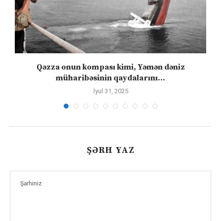
Qəzza onun kompası kimi, Yəmən dəniz
S
müharibəsinin qaydalarını...
İyul 31, 2025
ŞƏRH YAZ