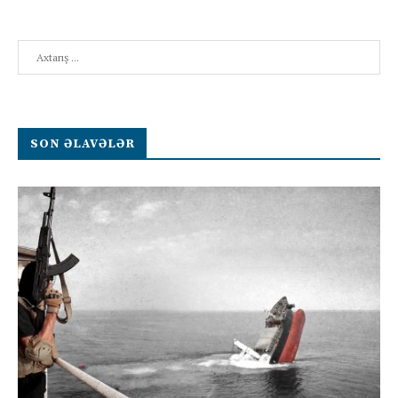
Search
SON ƏLAVƏLƏR