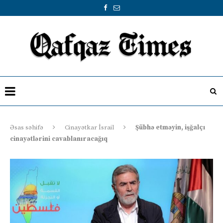
Əsas səhifə
Cinayətkar İsrail
Şübhə etməyin, işğalçı
cinayətlərini cavablanıracağıq