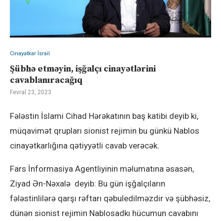
Cinayətkar İsrail
Şübhə etməyin, işğalçı cinayətlərini
cavablanıracağıq
Fevral 23, 2023
Fələstin İslami Cihad Hərəkatının baş katibi deyib ki,
müqavimət qrupları sionist rejimin bu günkü Nablos
cinayətkarlığına qətiyyətli cavab verəcək.
Fars İnformasiya Agentliyinin məlumatına əsasən,
Ziyad Ən-Nəxalə deyib: Bu gün işğalçıların
fələstinlilərə qarşı rəftarı qəbuledilməzdir və şübhəsiz,
dünən sionist rejimin Nablosadkı hücumun cavabını