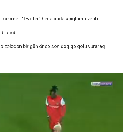
nmehmet “Twitter” hesabında açıqlama verib.
bildirib.
 zəlzələdən bir gün öncə son dəqiqə qolu vuraraq