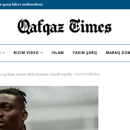
b sammitində iştirak etməyə dəvət...
R
BIZIM VIDEO
İSLAM
YAXIN ŞƏRQ
MARAQ DÜN
ə qolunu vuran futbolçunun cəsədi tapıldı – FOTO/VİDEO