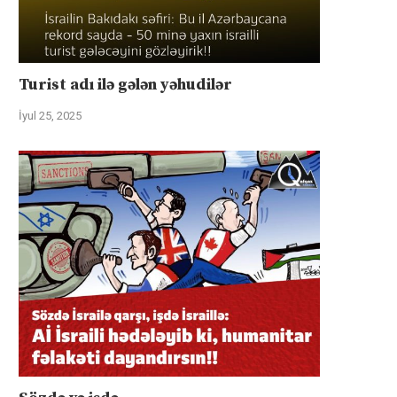
Turist adı ilə gələn yəhudilər
İyul 25, 2025