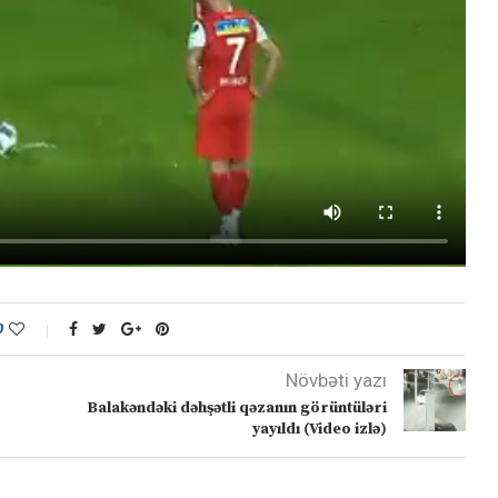
0
Növbəti yazı
Balakəndəki dəhşətli qəzanın görüntüləri
yayıldı (Video izlə)