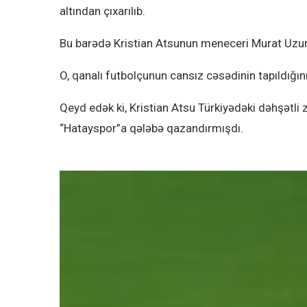
altından çıxarılıb.
Bu barədə Kristian Atsunun meneceri Murat Uzu
O, qanalı futbolçunun cansız cəsədinin tapıldığını 
Qeyd edək ki, Kristian Atsu Türkiyədəki dəhşətli
“Hatayspor”a qələbə qazandırmışdı.