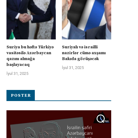
Suriya bu həftə Türkiyə
Suriyalı və israilli
vasitəsilə Azərbaycan
nazirlər cümə axşamı
qazını almağa
Bakıda görüşəcək
başlayacaq
İyul 31, 2025
İyul 31, 2025
POSTER