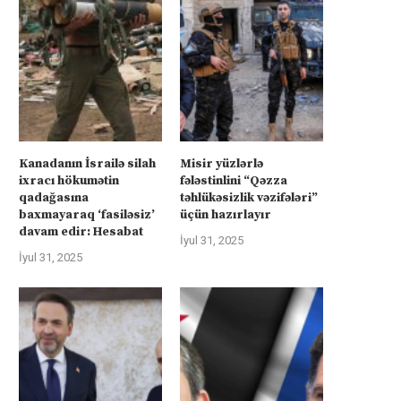
Kanadanın İsrailə silah
Misir yüzlərlə
ixracı hökumətin
fələstinlini “Qəzza
qadağasına
təhlükəsizlik vəzifələri”
baxmayaraq ‘fasiləsiz’
üçün hazırlayır
rkiyə Afrikanın neft və qazına can
Türkiyə Afrikanın neft və qazın
davam edir: Hesabat
atır –...
atır –...
İyul 31, 2025
İyul 31, 2025
İyul 4, 2025
İyul 4, 2025