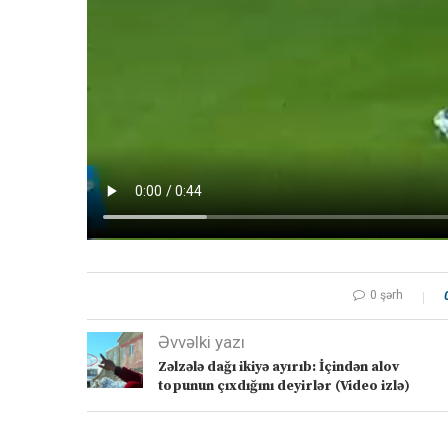
0 şərh
Əvvəlki yazı
Zəlzələ dağı ikiyə ayırıb: İçindən alov
topunun çıxdığını deyirlər (Video izlə)