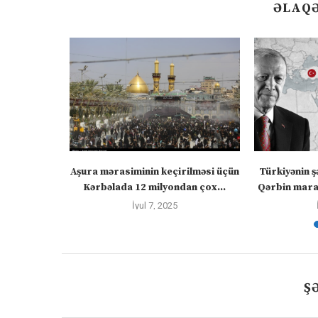
ƏLAQƏ
” – video
Aşura mərasiminin keçirilməsi üçün
Türkiyənin ş
Kərbəlada 12 milyondan çox...
Qərbin maraq
İyul 7, 2025
Ş