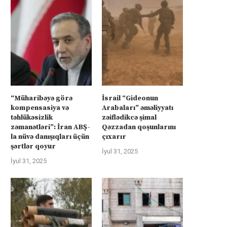
“Müharibəyə görə
İsrail “Gideonun
kompensasiya və
Arabaları” əməliyyatı
təhlükəsizlik
zəiflədikcə şimal
zəmanətləri”: İran ABŞ-
Qəzzadan qoşunlarını
la nüvə danışıqları üçün
çıxarır
şərtlər qoyur
İyul 31, 2025
İyul 31, 2025