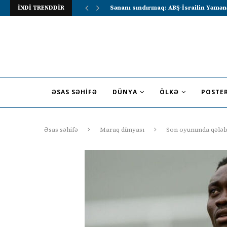
İNDİ TRENDDİR
Lavrov Suriya prezidentini Rusiya–Ərə
ƏSAS SƏHIFƏ
DÜNYA
ÖLKƏ
POSTE
Əsas səhifə
Maraq dünyası
Son oyununda qələb