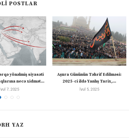
LI POSTLAR
ərqə yönəlmiş siyasəti
Aşura Gününün Təhrif Edilməsi:
Tü
larına necə xidmət...
2025-ci ildə Yanlış Tarix,...
İyul 7, 2025
İyul 5, 2025
ƏRH YAZ