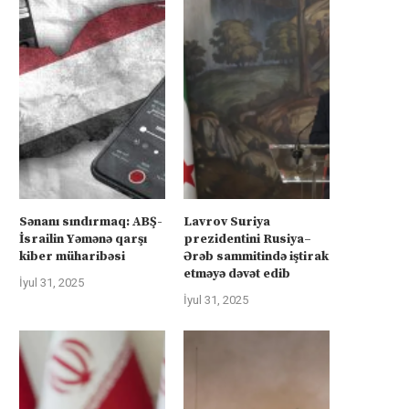
Sənanı sındırmaq: ABŞ-
Lavrov Suriya
İsrailin Yəmənə qarşı
prezidentini Rusiya–
kiber müharibəsi
Ərəb sammitində iştirak
etməyə dəvət edib
İyul 31, 2025
İyul 31, 2025