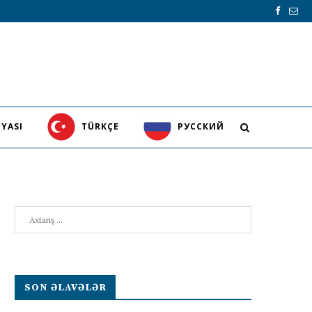
YASI
TÜRKÇE
PУССКИЙ
Search
SON ƏLAVƏLƏR