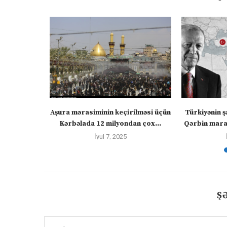
” – video
Aşura mərasiminin keçirilməsi üçün
Türkiyənin ş
Kərbəlada 12 milyondan çox...
Qərbin maraq
İyul 7, 2025
Ş