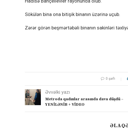
Hadisə Bahçelievler rayonunda olub.
Sökülən bina ona bitişik binanın üzərinə uçub.
Zərər görən beşmərtəbəli binanın sakinləri təxliyə
0 şərh
Əvvəlki yazı
Metroda qadınlar arasında dava düşdü –
YENİLƏNİB + VİDEO
ƏLAQƏ