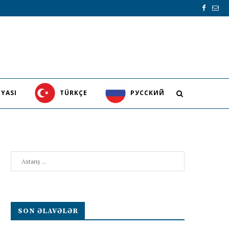
YASI
TÜRKÇE
PУССКИЙ
Search
SON ƏLAVƏLƏR