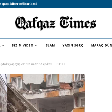
b sammitində iştirak etməyə dəvət...
R
BIZIM VIDEO
İSLAM
YAXIN ŞƏRQ
MARAQ DÜN
ıqdakı yaşayış evinin üzərinə çökdü – FOTO