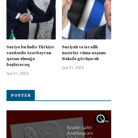
Suriya bu həftə Türkiyə
Suriyalı və israilli
vasitəsilə Azərbaycan
nazirlər cümə axşamı
qazını almağa
Bakıda görüşəcək
başlayacaq
İyul 31, 2025
İyul 31, 2025
POSTER