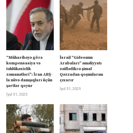
“Müharibəyə görə
İsrail “Gideonun
kompensasiya və
Arabaları” əməliyyatı
rkiyə Afrikanın neft və qazına can
Türkiyə Afrikanın neft və qazın
təhlükəsizlik
zəiflədikcə şimal
atır –...
atır –...
zəmanətləri”: İran ABŞ-
Qəzzadan qoşunlarını
la nüvə danışıqları üçün
çıxarır
İyul 4, 2025
İyul 4, 2025
şərtlər qoyur
İyul 31, 2025
İyul 31, 2025