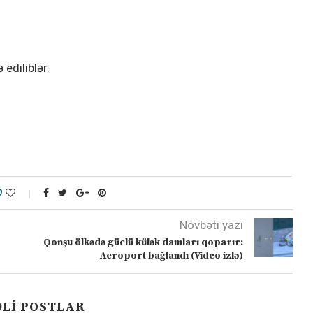
 ediliblər.
0
Növbəti yazı
Qonşu ölkədə güclü külək damları qoparır:
Aeroport bağlandı (Video izlə)
LI POSTLAR