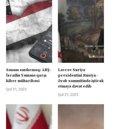
Sənanı sındırmaq: ABŞ-
Lavrov Suriya
İsrailin Yəmənə qarşı
prezidentini Rusiya–
kiber müharibəsi
Ərəb sammitində iştirak
etməyə dəvət edib
İyul 31, 2025
İyul 31, 2025