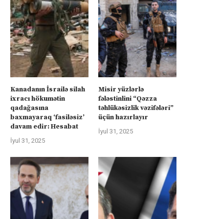
Kanadanın İsrailə silah
Misir yüzlərlə
ixracı hökumətin
fələstinlini “Qəzza
qadağasına
təhlükəsizlik vəzifələri”
baxmayaraq ‘fasiləsiz’
üçün hazırlayır
davam edir: Hesabat
İyul 31, 2025
İyul 31, 2025