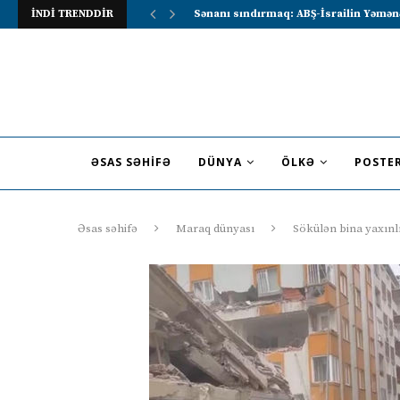
İNDİ TRENDDİR
Lavrov Suriya prezidentini Rusiya–Ərə
ƏSAS SƏHIFƏ
DÜNYA
ÖLKƏ
POSTE
Əsas səhifə
Maraq dünyası
Sökülən bina yaxınl