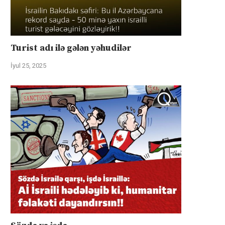
Turist adı ilə gələn yəhudilər
İyul 25, 2025