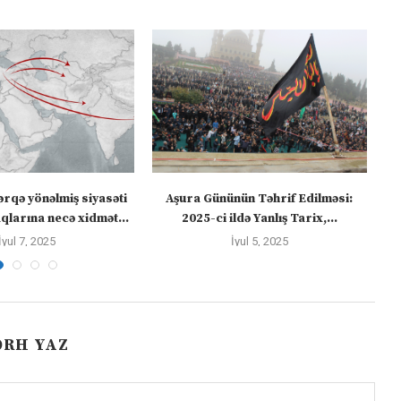
ərqə yönəlmiş siyasəti
Aşura Gününün Təhrif Edilməsi:
Tü
larına necə xidmət...
2025-ci ildə Yanlış Tarix,...
İyul 7, 2025
İyul 5, 2025
ƏRH YAZ